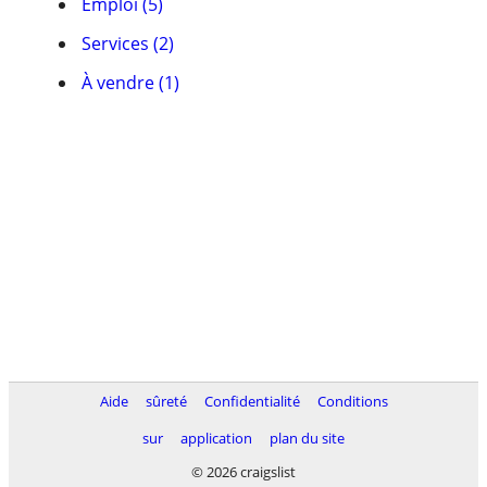
Emploi (5)
Services (2)
À vendre (1)
Aide
sûreté
Confidentialité
Conditions
sur
application
plan du site
© 2026 craigslist