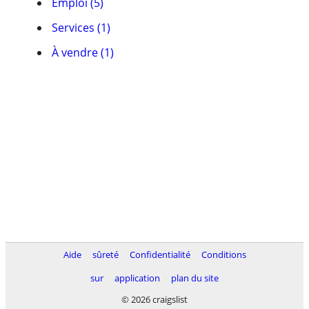
Emploi (5)
Services (1)
À vendre (1)
Aide
sûreté
Confidentialité
Conditions
sur
application
plan du site
© 2026 craigslist