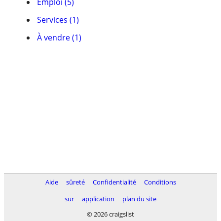
Emploi (5)
Services (1)
À vendre (1)
Aide
sûreté
Confidentialité
Conditions
sur
application
plan du site
© 2026 craigslist