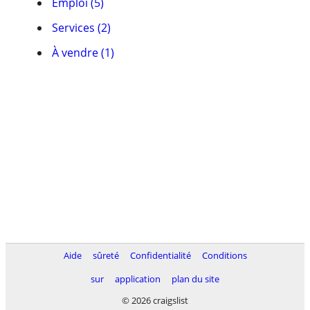
Emploi (5)
Services (2)
À vendre (1)
Aide
sûreté
Confidentialité
Conditions
sur
application
plan du site
© 2026 craigslist