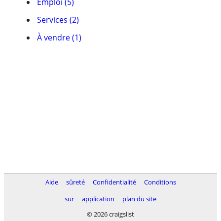
Emploi (5)
Services (2)
À vendre (1)
Aide
sûreté
Confidentialité
Conditions
sur
application
plan du site
© 2026 craigslist