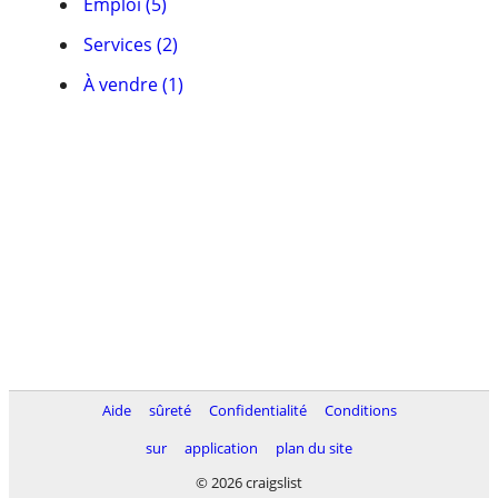
Emploi (5)
Services (2)
À vendre (1)
Aide
sûreté
Confidentialité
Conditions
sur
application
plan du site
© 2026 craigslist