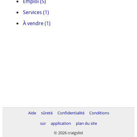
Emploi (5)
Services (1)
À vendre (1)
Aide
sûreté
Confidentialité
Conditions
sur
application
plan du site
© 2026 craigslist