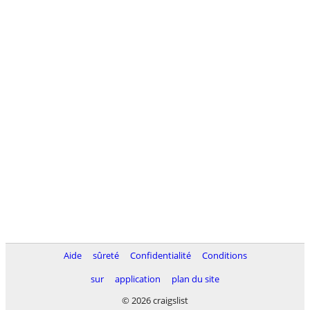
Aide
sûreté
Confidentialité
Conditions
sur
application
plan du site
© 2026 craigslist