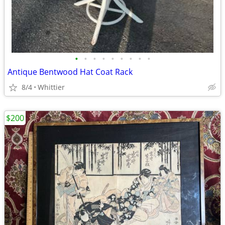
•
•
•
•
•
•
•
•
•
Antique Bentwood Hat Coat Rack
8/4
Whittier
$200