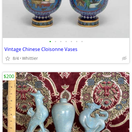
•
•
•
•
•
•
•
Vintage Chinese Cloisonne Vases
8/4
Whittier
$200