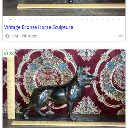
•
•
•
•
•
•
•
•
•
•
•
•
•
•
•
•
•
•
•
•
•
•
Vintage Bronze Horse Sculpture
8/4
Whittier
$128