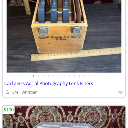
•
•
•
•
•
•
•
•
•
•
•
•
•
Carl Zeiss Aerial Photography Lens Filters
8/4
Whittier
$100