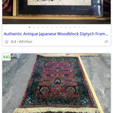
•
•
•
•
•
•
•
•
•
•
•
•
•
Authentic Antique Japanese Woodblock Diptych Framed Art Print
8/4
Whittier
$40