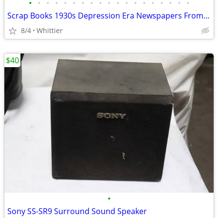
•
•
•
•
•
•
•
•
•
•
•
•
•
•
•
•
•
•
•
Scrap Books 1930s Depression Era Newspapers From South Dakota
8/4
Whittier
$40
•
Sony SS-SR9 Surround Sound Speaker