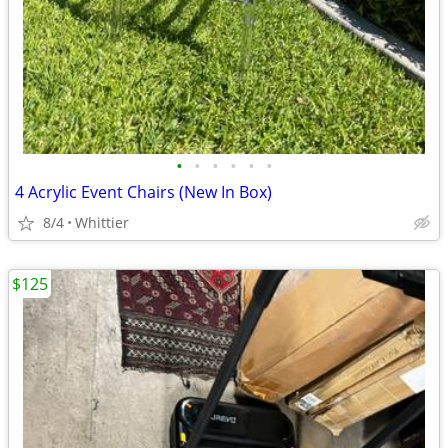
•
•
•
•
•
•
4 Acrylic Event Chairs (New In Box)
8/4
Whittier
$125