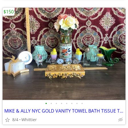
$150
•
•
•
•
•
•
•
•
MIKE & ALLY NYC GOLD VANITY TOWEL BATH TISSUE TRAY NAPKIN HOLDER & MORE
8/4
Whittier