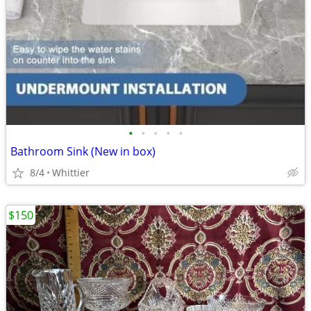
•
•
•
•
•
Bathroom Sink (New in box)
8/4
Whittier
$150