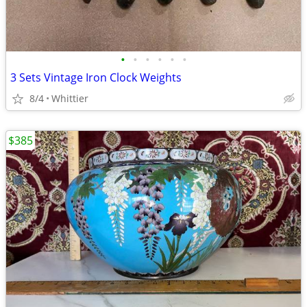
•
•
•
•
•
•
3 Sets Vintage Iron Clock Weights
8/4
Whittier
$385