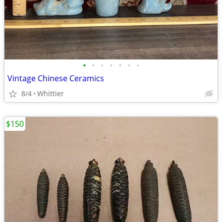
•
•
•
•
•
•
•
Vintage Chinese Ceramics
8/4
Whittier
$150