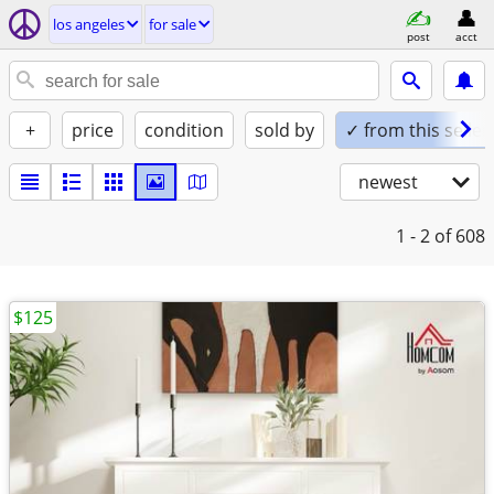
los angeles
for sale
post
acct
+
price
condition
sold by
✓ from this seller
newest
1 - 2
of 608
$125