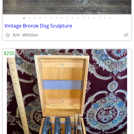
•
•
•
•
•
•
•
•
•
•
•
•
•
•
•
•
•
Vintage Bronze Dog Sculpture
8/4
Whittier
$250