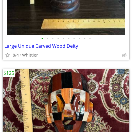
•
•
•
•
•
•
•
•
•
•
Large Unique Carved Wood Deity
8/4
Whittier
$125