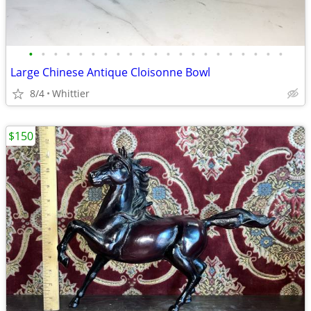
•
•
•
•
•
•
•
•
•
•
•
•
•
•
•
•
•
•
•
•
•
Large Chinese Antique Cloisonne Bowl
8/4
Whittier
$150