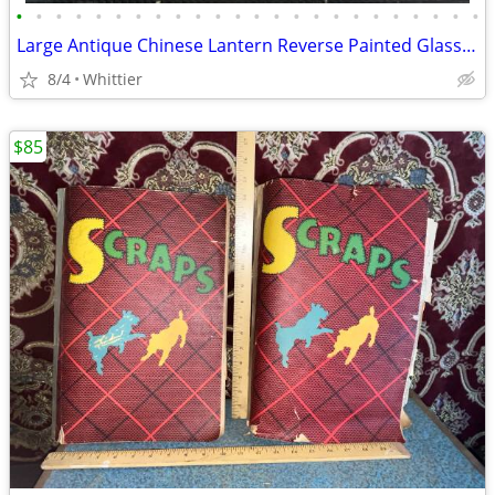
•
•
•
•
•
•
•
•
•
•
•
•
•
•
•
•
•
•
•
•
•
•
•
•
Large Antique Chinese Lantern Reverse Painted Glass Panels
8/4
Whittier
$85