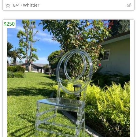
8/4
Whittier
$250