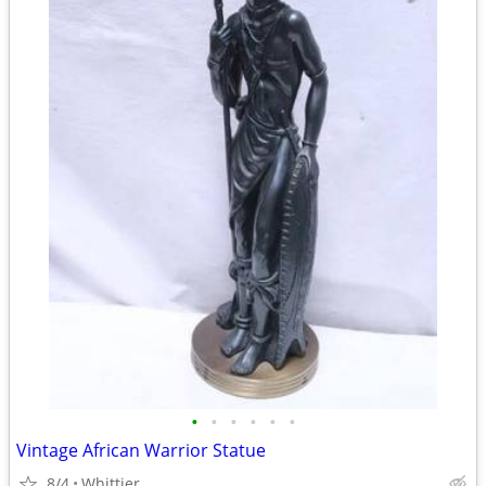
•
•
•
•
•
•
Vintage African Warrior Statue
8/4
Whittier