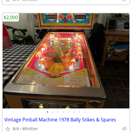
$2,000
•
•
•
•
•
•
•
•
Vintage Pinball Machine 1978 Bally Stikes & Spares
8/4
Whittier