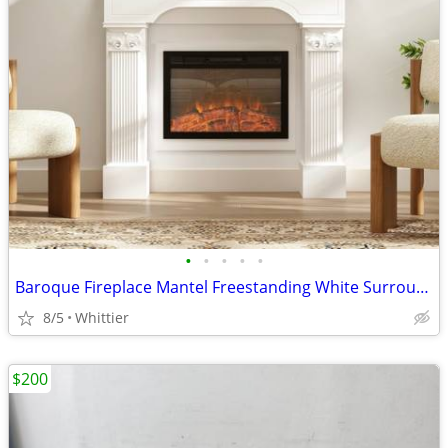
•
•
•
•
•
Baroque Fireplace Mantel Freestanding White Surround for Electric Fireplaces (Ne
8/5
Whittier
$200