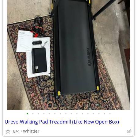
•
•
•
•
•
•
•
•
•
•
•
•
•
•
•
•
Urevo Walking Pad Treadmill (Like New Open Box)
8/4
Whittier