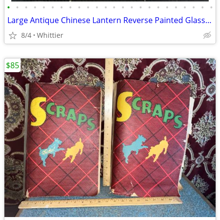
•
•
•
•
•
•
•
•
•
•
•
•
•
•
•
•
•
•
•
•
•
•
•
•
Large Antique Chinese Lantern Reverse Painted Glass Panels
8/4
Whittier
$85