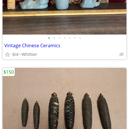
•
•
•
•
•
•
•
Vintage Chinese Ceramics
8/4
Whittier
$150