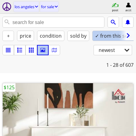
los angeles
for sale
post
acct
+
price
condition
sold by
✓ from this seller
newest
1 - 28
of 607
$125