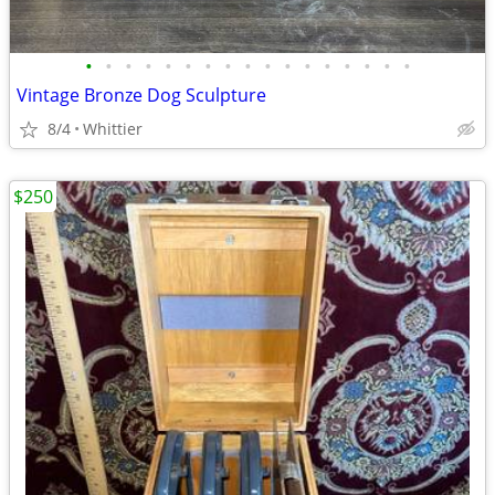
•
•
•
•
•
•
•
•
•
•
•
•
•
•
•
•
•
Vintage Bronze Dog Sculpture
8/4
Whittier
$250