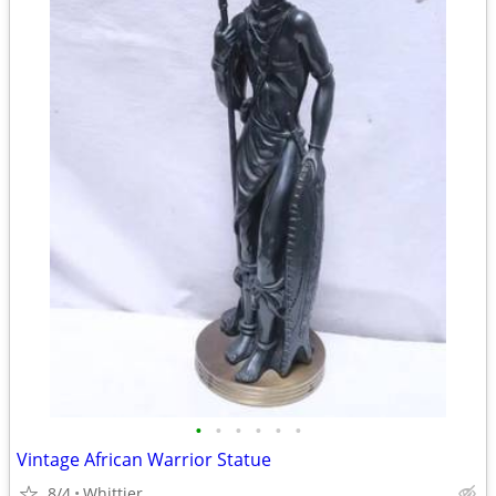
•
•
•
•
•
•
Vintage African Warrior Statue
8/4
Whittier