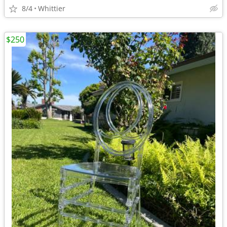
8/4
Whittier
$250