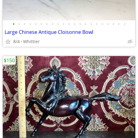
•
•
•
•
•
•
•
•
•
•
•
•
•
•
•
•
•
•
•
•
•
Large Chinese Antique Cloisonne Bowl
8/4
Whittier
$150