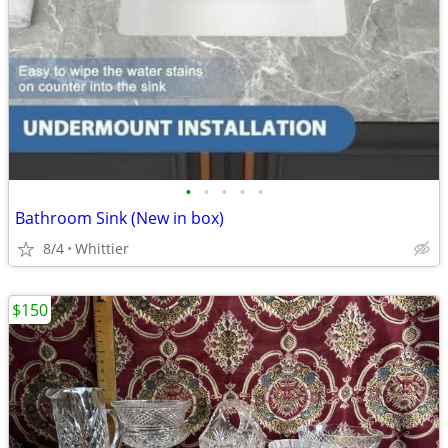
•
•
•
•
•
Bathroom Sink (New in box)
8/4
Whittier
$150