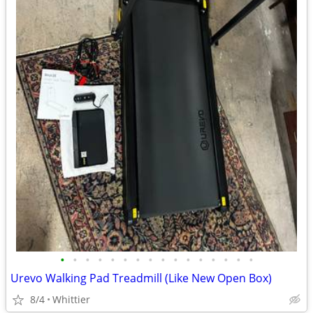
•
•
•
•
•
•
•
•
•
•
•
•
•
•
•
•
Urevo Walking Pad Treadmill (Like New Open Box)
8/4
Whittier