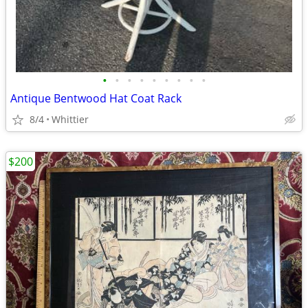
•
•
•
•
•
•
•
•
•
Antique Bentwood Hat Coat Rack
8/4
Whittier
$200