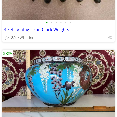
•
•
•
•
•
•
3 Sets Vintage Iron Clock Weights
8/4
Whittier
$385