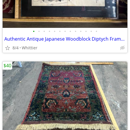
•
•
•
•
•
•
•
•
•
•
•
•
•
Authentic Antique Japanese Woodblock Diptych Framed Art Print
8/4
Whittier
$40