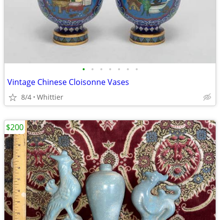
•
•
•
•
•
•
•
Vintage Chinese Cloisonne Vases
8/4
Whittier
$200