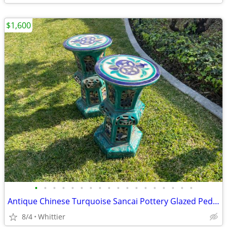
$1,600
•
•
•
•
•
•
•
•
•
•
•
•
•
•
•
•
•
•
Antique Chinese Turquoise Sancai Pottery Glazed Pedestals
8/4
Whittier