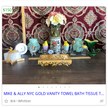
$150
•
•
•
•
•
•
•
•
MIKE & ALLY NYC GOLD VANITY TOWEL BATH TISSUE TRAY NAPKIN HOLDER & MORE
8/4
Whittier