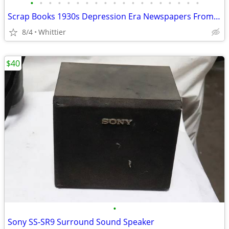
•
•
•
•
•
•
•
•
•
•
•
•
•
•
•
•
•
•
•
Scrap Books 1930s Depression Era Newspapers From South Dakota
8/4
Whittier
$40
•
Sony SS-SR9 Surround Sound Speaker