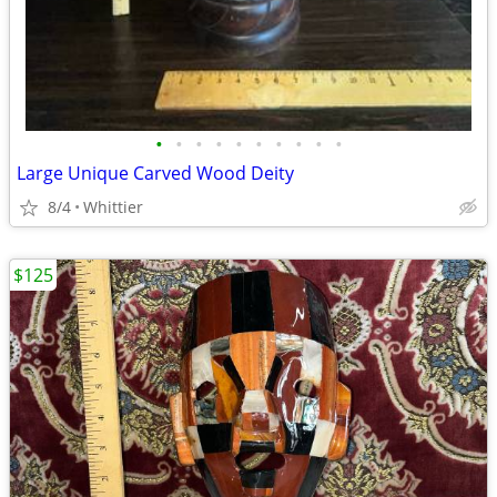
•
•
•
•
•
•
•
•
•
•
Large Unique Carved Wood Deity
8/4
Whittier
$125