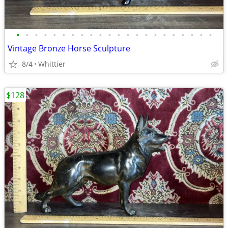
•
•
•
•
•
•
•
•
•
•
•
•
•
•
•
•
•
•
•
•
•
•
Vintage Bronze Horse Sculpture
8/4
Whittier
$128