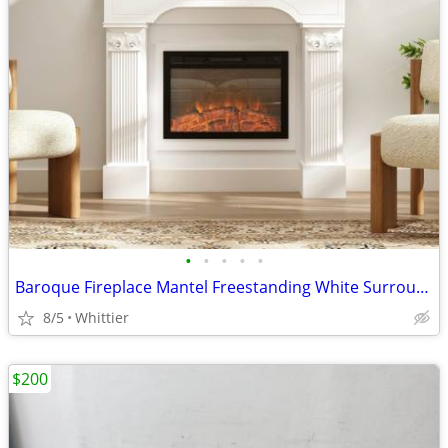
•
•
•
•
•
Baroque Fireplace Mantel Freestanding White Surround for Electric Fireplaces (Ne
8/5
Whittier
$200