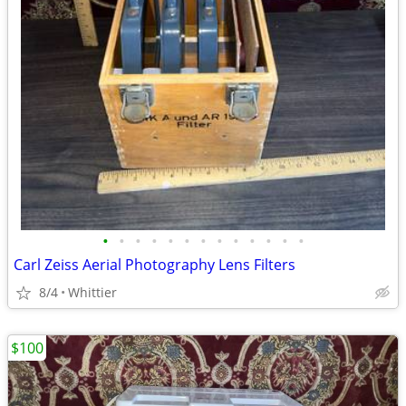
•
•
•
•
•
•
•
•
•
•
•
•
•
Carl Zeiss Aerial Photography Lens Filters
8/4
Whittier
$100