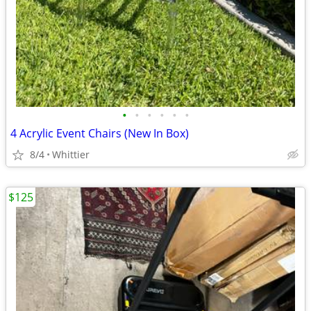
•
•
•
•
•
•
4 Acrylic Event Chairs (New In Box)
8/4
Whittier
$125