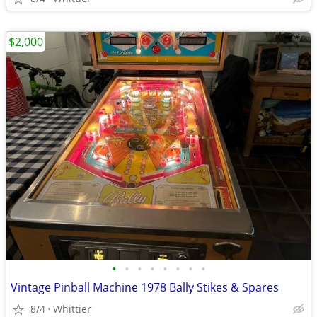
$2,000
•
•
•
•
•
•
•
•
Vintage Pinball Machine 1978 Bally Stikes & Spares
8/4
Whittier