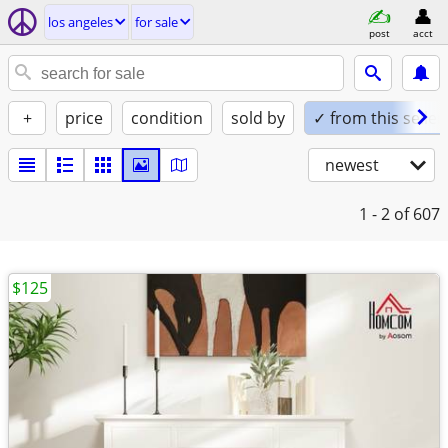
los angeles
for sale
post
acct
+
price
condition
sold by
✓ from this seller
newest
1 - 2
of 607
$125