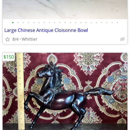
•
•
•
•
•
•
•
•
•
•
•
•
•
•
•
•
•
•
•
•
•
Large Chinese Antique Cloisonne Bowl
8/4
Whittier
$150