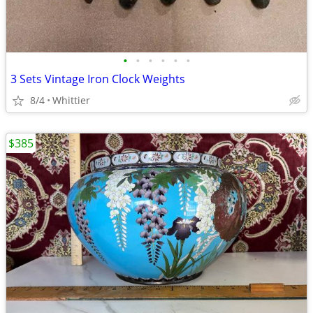
•
•
•
•
•
•
3 Sets Vintage Iron Clock Weights
8/4
Whittier
$385