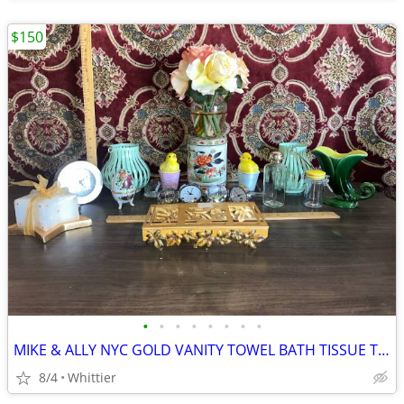
$150
•
•
•
•
•
•
•
•
MIKE & ALLY NYC GOLD VANITY TOWEL BATH TISSUE TRAY NAPKIN HOLDER & MORE
8/4
Whittier