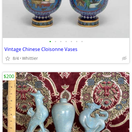
•
•
•
•
•
•
•
Vintage Chinese Cloisonne Vases
8/4
Whittier
$200