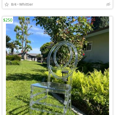
8/4
Whittier
$250