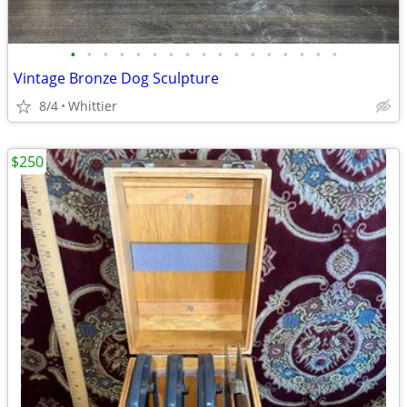
•
•
•
•
•
•
•
•
•
•
•
•
•
•
•
•
•
Vintage Bronze Dog Sculpture
8/4
Whittier
$250