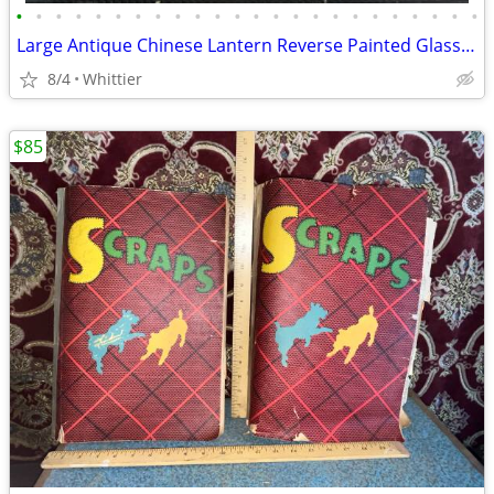
•
•
•
•
•
•
•
•
•
•
•
•
•
•
•
•
•
•
•
•
•
•
•
•
Large Antique Chinese Lantern Reverse Painted Glass Panels
8/4
Whittier
$85