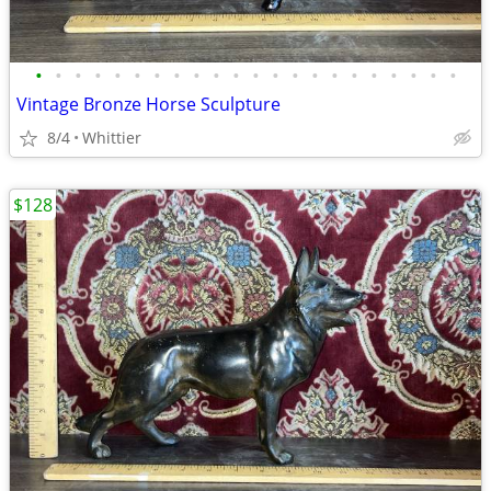
•
•
•
•
•
•
•
•
•
•
•
•
•
•
•
•
•
•
•
•
•
•
Vintage Bronze Horse Sculpture
8/4
Whittier
$128