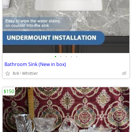
•
•
•
•
•
Bathroom Sink (New in box)
8/4
Whittier
$150