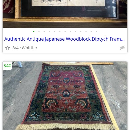
•
•
•
•
•
•
•
•
•
•
•
•
•
Authentic Antique Japanese Woodblock Diptych Framed Art Print
8/4
Whittier
$40