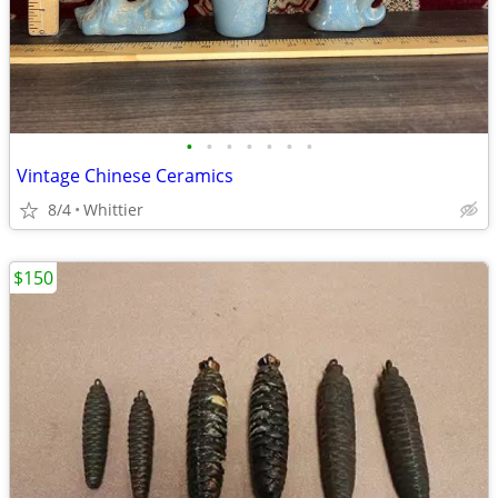
•
•
•
•
•
•
•
Vintage Chinese Ceramics
8/4
Whittier
$150