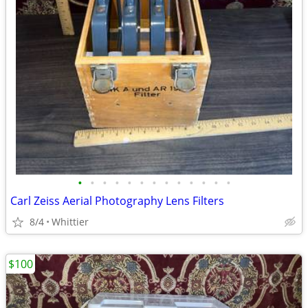
•
•
•
•
•
•
•
•
•
•
•
•
•
Carl Zeiss Aerial Photography Lens Filters
8/4
Whittier
$100