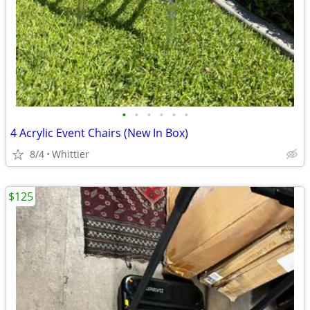
•
•
•
•
•
•
4 Acrylic Event Chairs (New In Box)
8/4
Whittier
$125