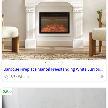
•
•
•
•
•
Baroque Fireplace Mantel Freestanding White Surround for Electric Fireplaces (Ne
8/5
Whittier
$200