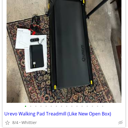
•
•
•
•
•
•
•
•
•
•
•
•
•
•
•
•
Urevo Walking Pad Treadmill (Like New Open Box)
8/4
Whittier