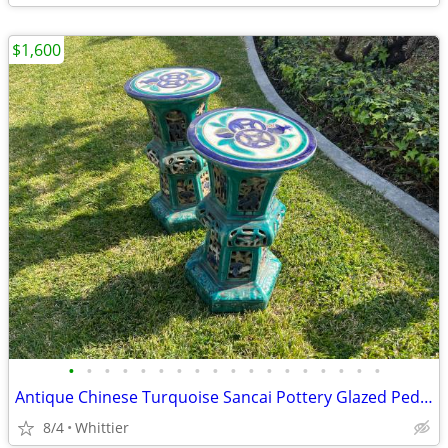
$1,600
•
•
•
•
•
•
•
•
•
•
•
•
•
•
•
•
•
•
Antique Chinese Turquoise Sancai Pottery Glazed Pedestals
8/4
Whittier