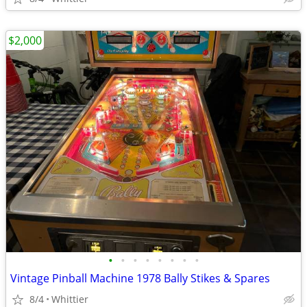
$2,000
•
•
•
•
•
•
•
•
Vintage Pinball Machine 1978 Bally Stikes & Spares
8/4
Whittier