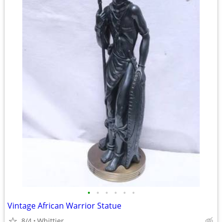
•
•
•
•
•
•
Vintage African Warrior Statue
8/4
Whittier