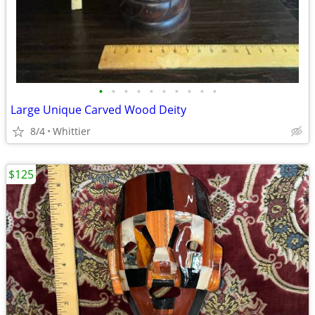
•
•
•
•
•
•
•
•
•
•
Large Unique Carved Wood Deity
8/4
Whittier
$125