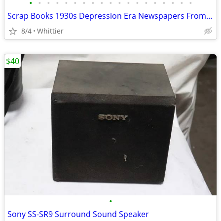
•
•
•
•
•
•
•
•
•
•
•
•
•
•
•
•
•
•
•
Scrap Books 1930s Depression Era Newspapers From South Dakota
8/4
Whittier
$40
•
Sony SS-SR9 Surround Sound Speaker