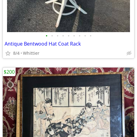
•
•
•
•
•
•
•
•
•
Antique Bentwood Hat Coat Rack
8/4
Whittier
$200