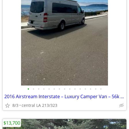
•
•
•
•
•
•
•
•
•
•
•
•
•
•
•
2016 Airstream Interstate – Luxury Camper Van – 56k Miles
8/3
central LA 213/323
$13,700