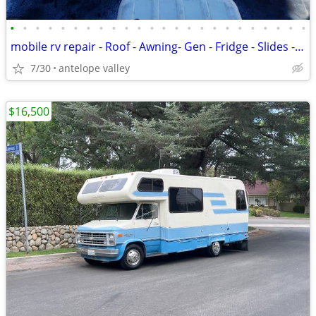
•
•
•
•
•
•
•
•
•
•
•
•
•
•
•
•
•
•
•
•
•
•
•
•
mobile rv repair - Roof - Awning- Gen - Fridge - Slides - Levelers -
7/30
antelope valley
$16,500