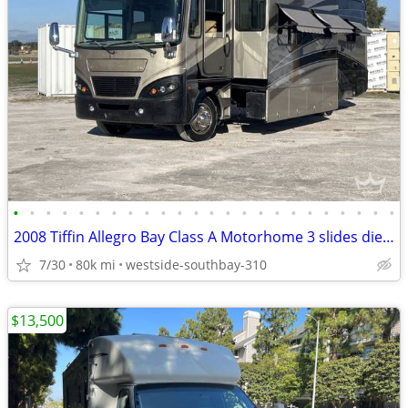
•
•
•
•
•
•
•
•
•
•
•
•
•
•
•
•
•
•
•
•
•
•
•
•
2008 Tiffin Allegro Bay Class A Motorhome 3 slides diesel
7/30
80k mi
westside-southbay-310
$13,500