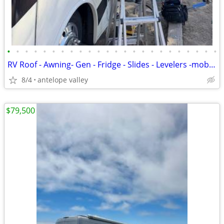
•
•
•
•
•
•
•
•
•
•
•
•
•
•
•
•
•
•
•
•
•
•
•
•
RV Roof - Awning- Gen - Fridge - Slides - Levelers -mobile repair
8/4
antelope valley
$79,500