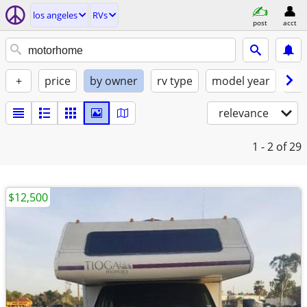
los angeles
RVs
post
acct
+
price
by owner
rv type
model year
con
relevance
1 - 2
of 29
$12,500