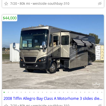
7/20
80k mi
westside-southbay-310
$44,000
•
•
•
•
•
•
•
•
•
•
•
•
•
•
•
•
•
•
•
•
•
•
•
•
2008 Tiffin Allegro Bay Class A Motorhome 3 slides diesel
7/20
80k mi
westside-southbay-310