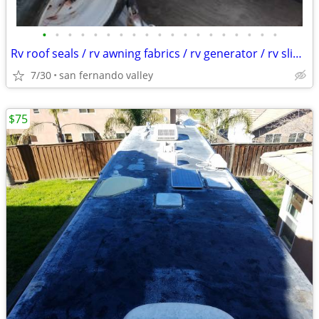
•
•
•
•
•
•
•
•
•
•
•
•
•
•
•
•
•
•
•
Rv roof seals / rv awning fabrics / rv generator / rv slideout
7/30
san fernando valley
$75