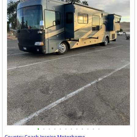
•
•
•
•
•
•
•
•
•
•
•
•