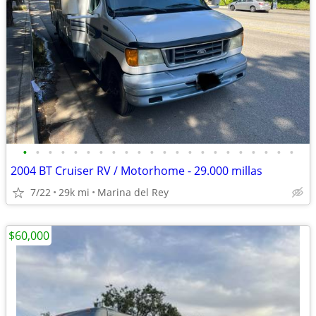
•
•
•
•
•
•
•
•
•
•
•
•
•
•
•
•
•
•
•
•
•
•
2004 BT Cruiser RV / Motorhome - 29.000 millas
7/22
29k mi
Marina del Rey
$60,000