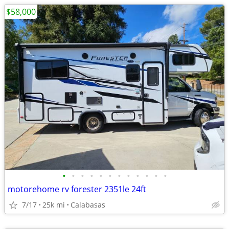
$58,000
•
•
•
•
•
•
•
•
•
•
•
•
motorehome rv forester 2351le 24ft
7/17
25k mi
Calabasas