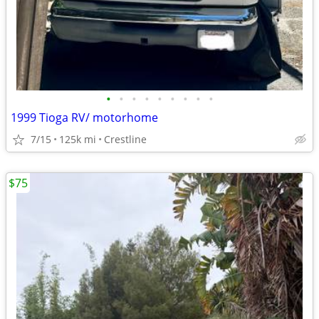
•
•
•
•
•
•
•
•
•
1999 Tioga RV/ motorhome
7/15
125k mi
Crestline
$75