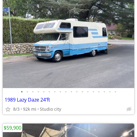
•
•
•
•
•
•
•
•
•
•
•
•
•
•
•
•
•
•
1989 Lazy Daze 24’ft
8/3
92k mi
Studio city
$59,900