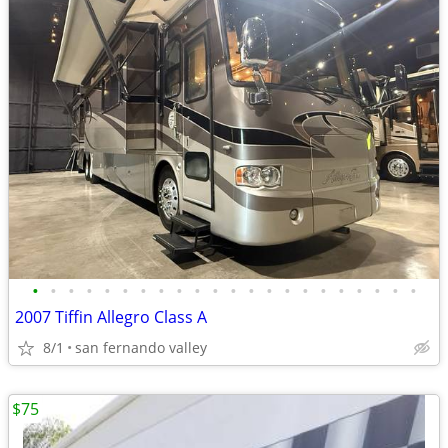
•
•
•
•
•
•
•
•
•
•
•
•
•
•
•
•
•
•
•
•
•
•
2007 Tiffin Allegro Class A
8/1
san fernando valley
$75