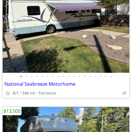
•
•
•
•
•
•
•
•
•
•
•
•
•
•
•
•
•
•
National Seabreeze Motorhome
8/1
34k mi
Torrance
$13,500