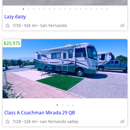
•
•
•
•
•
•
•
•
•
•
•
•
•
•
•
•
•
Lazy daizy
7/30
92k mi
San Fernando
$20,975
•
•
•
•
Class A Coachman Mirada 29 QB
7/28
32k mi
san fernando valley