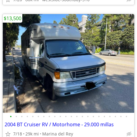
$13,500
•
•
•
•
•
•
•
•
•
•
•
•
•
•
•
•
•
•
•
•
•
•
2004 BT Cruiser RV / Motorhome - 29.000 millas
7/18
29k mi
Marina del Rey