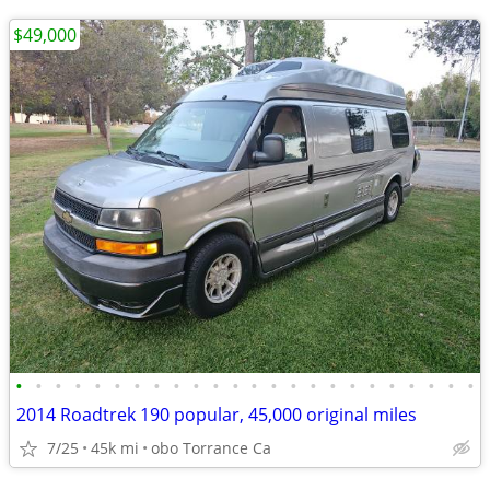
$49,000
•
•
•
•
•
•
•
•
•
•
•
•
•
•
•
•
•
•
•
•
•
•
•
•
2014 Roadtrek 190 popular, 45,000 original miles
7/25
45k mi
obo Torrance Ca