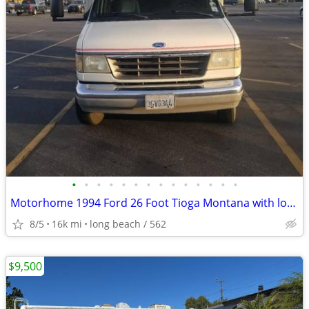
•
•
•
•
•
•
•
•
•
•
•
•
•
•
Motorhome 1994 Ford 26 Foot Tioga Montana with low miles
8/5
16k mi
long beach / 562
$9,500