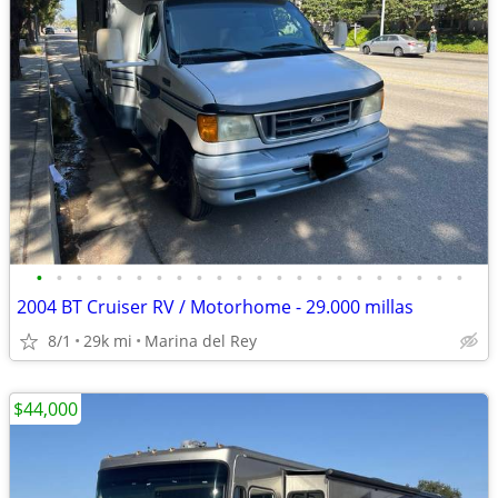
•
•
•
•
•
•
•
•
•
•
•
•
•
•
•
•
•
•
•
•
•
•
2004 BT Cruiser RV / Motorhome - 29.000 millas
8/1
29k mi
Marina del Rey
$44,000