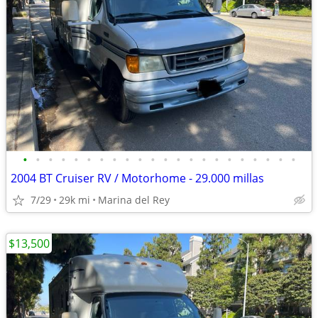
•
•
•
•
•
•
•
•
•
•
•
•
•
•
•
•
•
•
•
•
•
•
2004 BT Cruiser RV / Motorhome - 29.000 millas
7/29
29k mi
Marina del Rey
$13,500