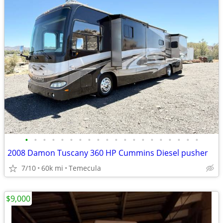
•
•
•
•
•
•
•
•
•
•
•
•
•
•
•
•
•
•
•
•
2008 Damon Tuscany 360 HP Cummins Diesel pusher
7/10
60k mi
Temecula
$9,000