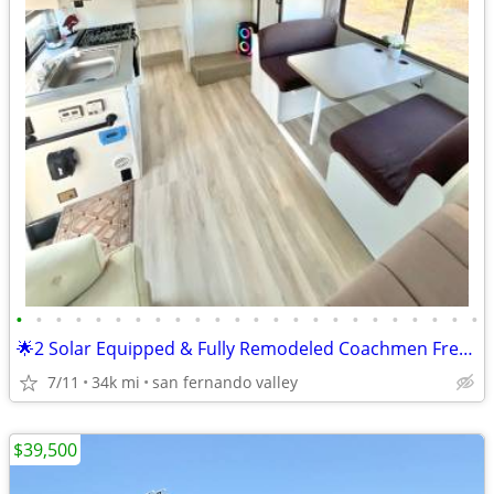
•
•
•
•
•
•
•
•
•
•
•
•
•
•
•
•
•
•
•
•
•
•
•
•
🌟2 Solar Equipped & Fully Remodeled Coachmen Freelander 2600SO Rvs🌟
7/11
34k mi
san fernando valley
$39,500