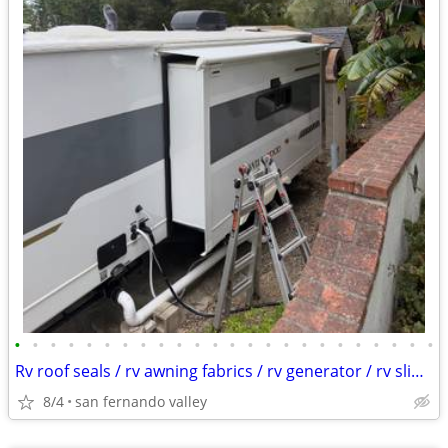
•
•
•
•
•
•
•
•
•
•
•
•
•
•
•
•
•
•
•
•
•
•
•
•
Rv roof seals / rv awning fabrics / rv generator / rv slideout
8/4
san fernando valley