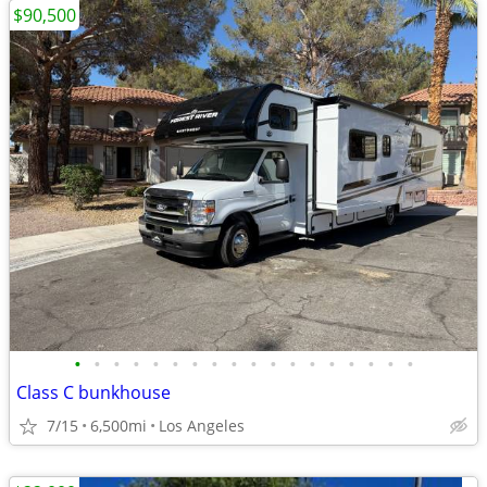
$90,500
•
•
•
•
•
•
•
•
•
•
•
•
•
•
•
•
•
•
Class C bunkhouse
7/15
6,500mi
Los Angeles