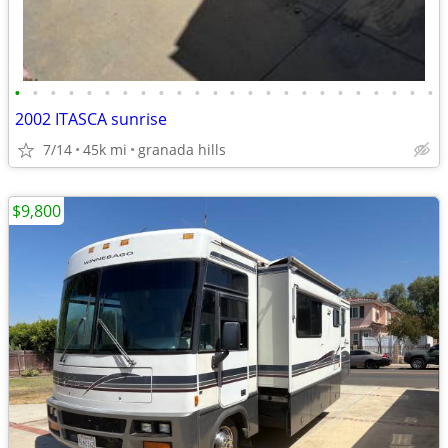
•
•
•
•
•
•
•
•
•
•
•
•
•
•
•
•
•
•
•
•
•
•
•
•
2002 ITASCA sunrise
7/14
45k mi
granada hills
$9,800