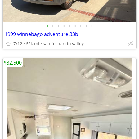
•
•
•
•
•
•
•
•
•
1999 winnebago adventure 33b
7/12
62k mi
san fernando valley
$32,500