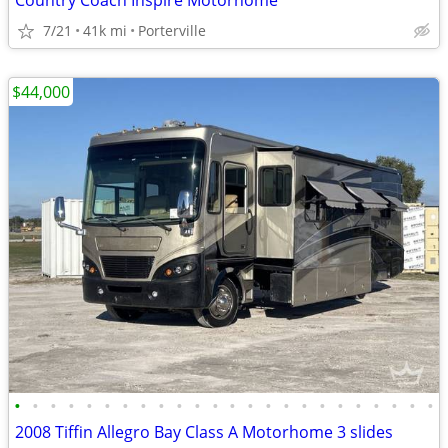
Country Coach Inspire Motorhome
7/21
41k mi
Porterville
$44,000
•
•
•
•
•
•
•
•
•
•
•
•
•
•
•
•
•
•
•
•
•
•
•
•
2008 Tiffin Allegro Bay Class A Motorhome 3 slides