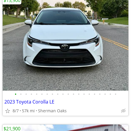
$13,900
•
•
•
•
•
•
•
•
•
•
•
•
•
•
•
•
•
•
•
•
2023 Toyota Corolla LE
8/7
57k mi
Sherman Oaks
$21,900