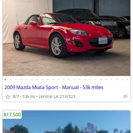
•
•
•
•
•
•
•
•
•
•
•
•
•
•
•
•
•
•
•
•
•
•
•
•
2009 Mazda Miata Sport - Manual - 53k miles
8/7
53k mi
central LA 213/323
$17,500