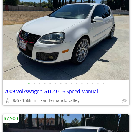
•
•
•
•
•
•
•
•
•
•
•
•
•
•
•
2009 Volkswagen GTI 2.0T 6 Speed Manual
8/6
156k mi
san fernando valley
$7,900