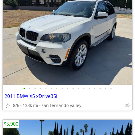
•
•
•
•
•
•
•
•
•
•
•
•
•
•
•
•
•
2011 BMW X5 xDrive35i
8/6
133k mi
san fernando valley
$5,900