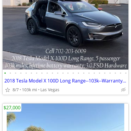
•
•
•
•
•
•
•
•
•
•
•
•
•
•
•
•
•
•
•
•
•
•
•
•
2018 Tesla Model X 100D Long Range--103k--Warranty--RARE 5 Seat model!
8/7
103k mi
Las Vegas
$27,000