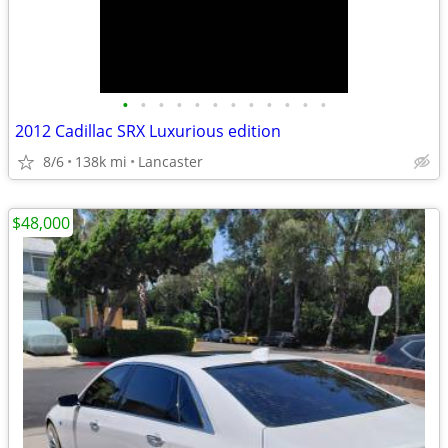
•
•
•
•
•
•
•
•
•
•
•
•
2012 Cadillac SRX Luxurious edition
8/6
138k mi
Lancaster
$48,000