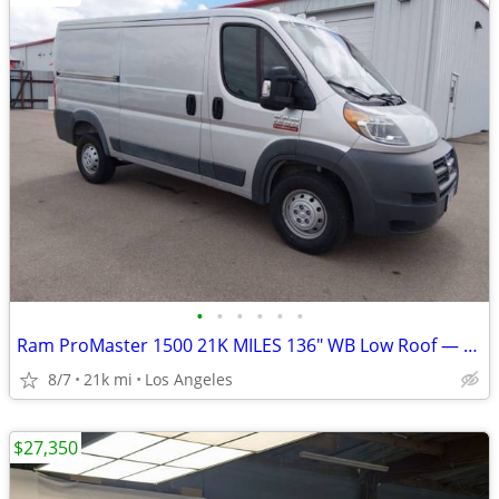
•
•
•
•
•
•
Ram ProMaster 1500 21K MILES 136" WB Low Roof — Clean Title
8/7
21k mi
Los Angeles
$27,350