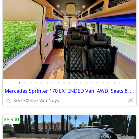
•
•
•
•
•
•
•
•
•
•
•
•
•
•
•
•
•
•
•
Mercedes Sprinter 170 EXTENDED Van, AWD, Seats 8, family, team, tours
8/6
500mi
Van Nuys
$6,900