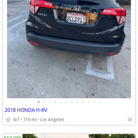
•
•
•
•
•
•
•
•
•
•
•
•
2018 HONDA H-RV
8/7
71k mi
Los Angeles