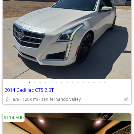
•
•
•
•
•
•
•
•
•
•
•
•
•
•
•
2014 Cadillac CTS 2.0T
8/6
120k mi
san fernando valley
$114,500