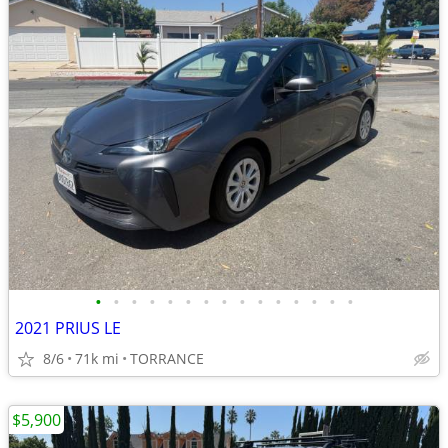
•
•
•
•
•
•
•
•
•
•
•
•
•
•
•
2021 PRIUS LE
8/6
71k mi
TORRANCE
$5,900