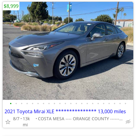
$8,999
•
•
•
•
•
•
•
•
•
•
•
•
•
•
•
•
•
•
•
•
•
•
2021 Toyota Mirai XLE *************** 13,000 miles
8/7
13k
COSTA MESA ---- ORANGE COUNTY ---------------
mi