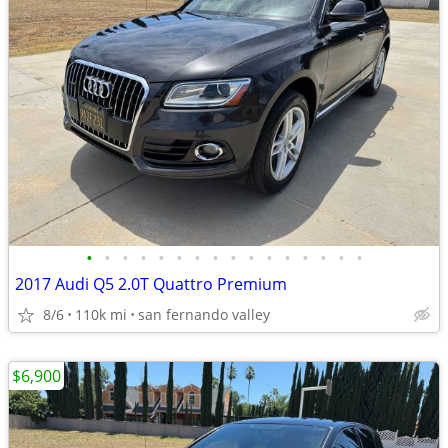
•
•
•
•
•
•
•
•
•
•
•
•
•
•
•
•
2017 Audi Q5 2.0T Quattro Premium
8/6
110k mi
san fernando valley
$6,900