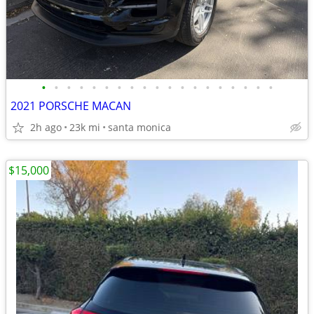
•
•
•
•
•
•
•
•
•
•
•
•
•
•
•
•
•
•
•
2021 PORSCHE MACAN
2h ago
23k mi
santa monica
$15,000