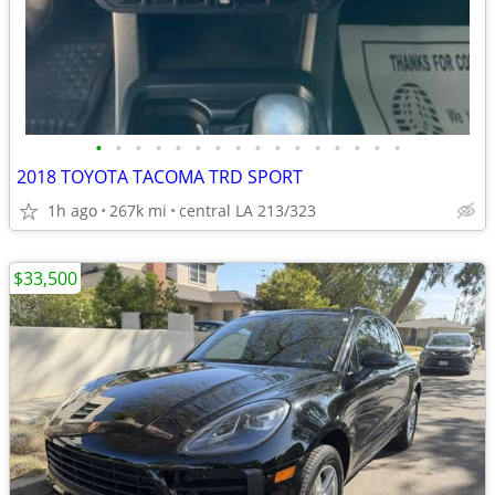
•
•
•
•
•
•
•
•
•
•
•
•
•
•
•
•
2018 TOYOTA TACOMA TRD SPORT
1h ago
267k mi
central LA 213/323
$33,500