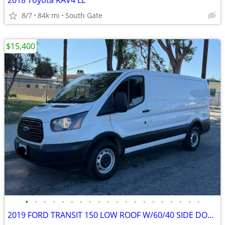
2018 Toyota RAV4 LE
8/7
84k mi
South Gate
$15,400
•
•
•
•
•
•
•
•
•
•
•
•
•
•
•
•
•
•
•
•
2019 FORD TRANSIT 150 LOW ROOF W/60/40 SIDE DOOR W/ LWB, Clean Title