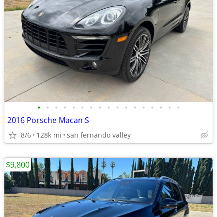
•
•
•
•
•
•
•
•
•
•
•
•
•
•
•
•
•
2016 Porsche Macan S
8/6
128k mi
san fernando valley
$9,800