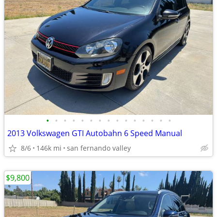
•
•
•
•
•
•
•
•
•
•
•
•
•
•
•
2013 Volkswagen GTI Autobahn 6 Speed Manual
8/6
146k mi
san fernando valley
$9,800