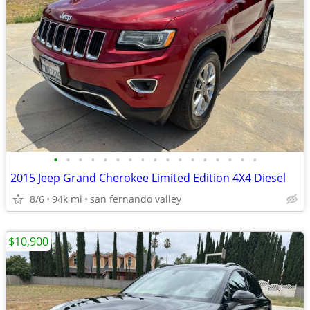
•
•
•
•
•
•
•
•
•
•
•
•
•
•
•
•
•
2015 Jeep Grand Cherokee Limited Edition 4X4 Diesel
8/6
94k mi
san fernando valley
$10,900