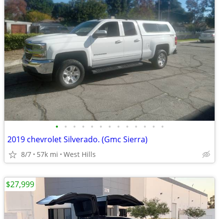
•
•
•
•
•
•
•
•
•
•
•
•
•
2019 chevrolet Silverado. (Gmc Sierra)
8/7
57k mi
West Hills
$27,999