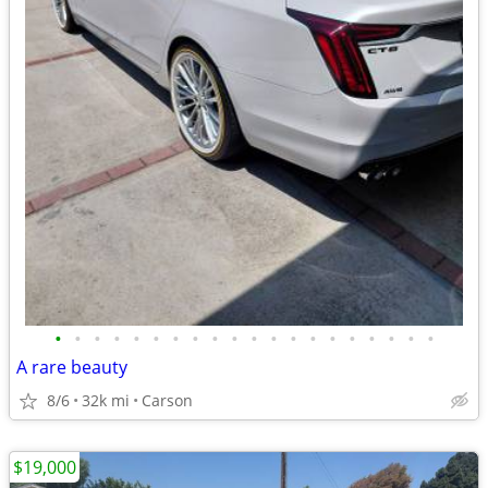
•
•
•
•
•
•
•
•
•
•
•
•
•
•
•
•
•
•
•
•
A rare beauty
8/6
32k mi
Carson
$19,000