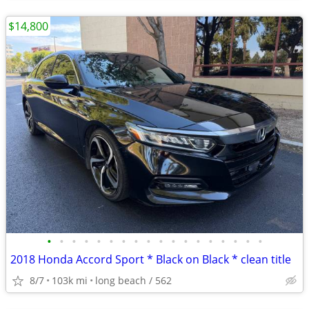
$14,800
•
•
•
•
•
•
•
•
•
•
•
•
•
•
•
•
•
•
2018 Honda Accord Sport * Black on Black * clean title
8/7
103k mi
long beach / 562