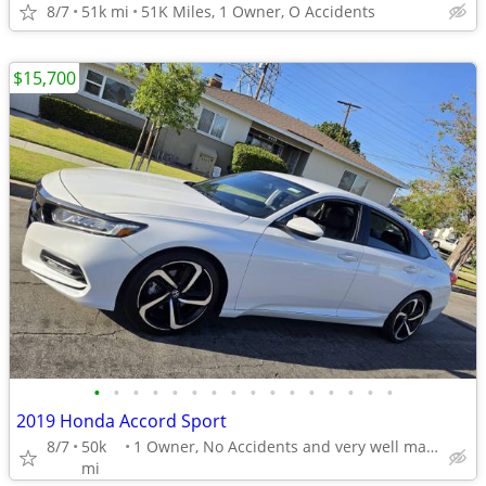
8/7
51k mi
51K Miles, 1 Owner, O Accidents
$15,700
•
•
•
•
•
•
•
•
•
•
•
•
•
•
•
•
2019 Honda Accord Sport
8/7
50k
1 Owner, No Accidents and very well maintenance
mi