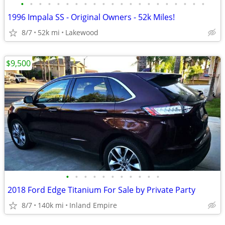
•
•
•
•
•
•
•
•
•
•
•
•
•
•
•
•
•
•
•
•
•
1996 Impala SS - Original Owners - 52k Miles!
8/7
52k mi
Lakewood
$9,500
•
•
•
•
•
•
•
•
•
•
•
2018 Ford Edge Titanium For Sale by Private Party
8/7
140k mi
Inland Empire