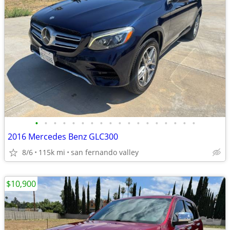
•
•
•
•
•
•
•
•
•
•
•
•
•
•
•
•
•
•
2016 Mercedes Benz GLC300
8/6
115k mi
san fernando valley
$10,900