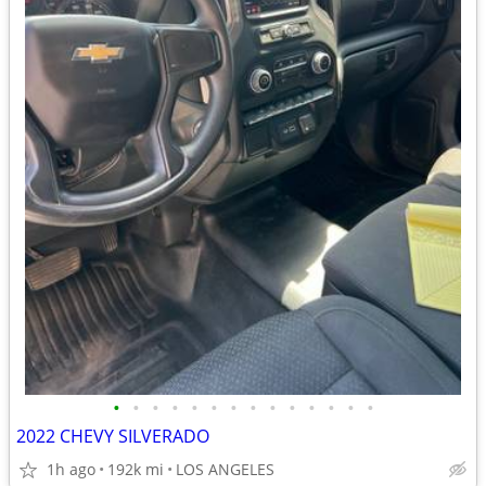
•
•
•
•
•
•
•
•
•
•
•
•
•
•
2022 CHEVY SILVERADO
1h ago
192k mi
LOS ANGELES