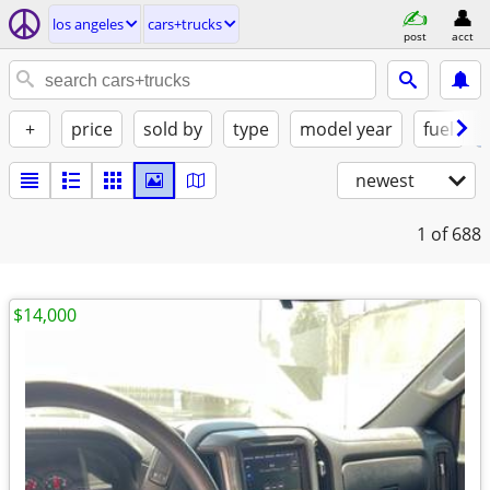
los angeles
cars+trucks
post
acct
+
price
sold by
type
model year
fuel
newest
1
of 688
$14,000