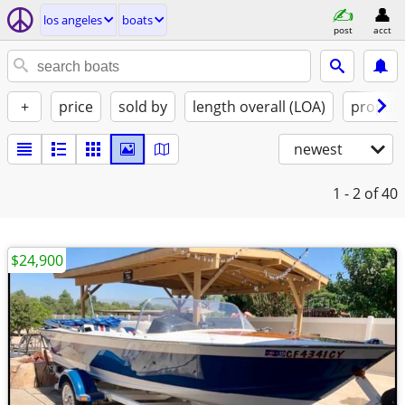
los angeles
boats
post
acct
+
price
sold by
length overall (LOA)
propuls
newest
1 - 2
of 40
$24,900