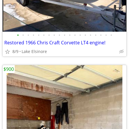
•
•
•
•
•
•
•
•
•
•
•
•
•
•
•
•
•
•
•
Restored 1966 Chris Craft Corvette LT4 engine!
8/9
Lake Elsinore
$900