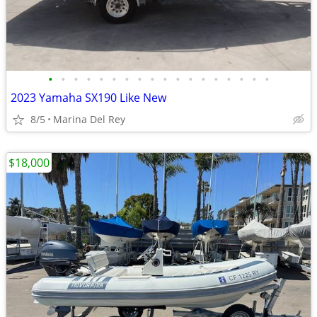
•
•
•
•
•
•
•
•
•
•
•
•
•
•
•
•
•
•
2023 Yamaha SX190 Like New
8/5
Marina Del Rey
$18,000