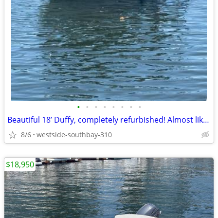
•
•
•
•
•
•
•
•
Beautiful 18’ Duffy, completely refurbished! Almost like a new boat!
8/6
westside-southbay-310
$18,950