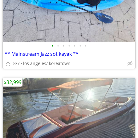
•
•
•
•
•
•
•
** Mainstream Jazz sot kayak **
8/7
los angeles/ koreatown
$32,999