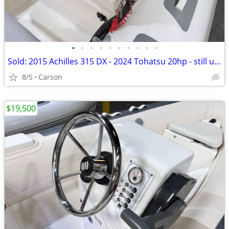
•
•
•
•
•
•
•
•
•
•
Sold: 2015 Achilles 315 DX - 2024 Tohatsu 20hp - still under warranty
8/5
Carson
$19,500