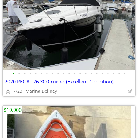
•
•
•
•
•
•
•
•
•
•
•
•
•
•
•
•
•
•
•
•
•
2020 REGAL 26 XO Cruiser (Excellent Condition)
7/23
Marina Del Rey
$19,900