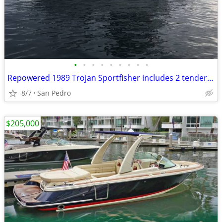
•
•
•
•
•
•
•
•
•
Repowered 1989 Trojan Sportfisher includes 2 tender and floating dock
8/7
San Pedro
$205,000