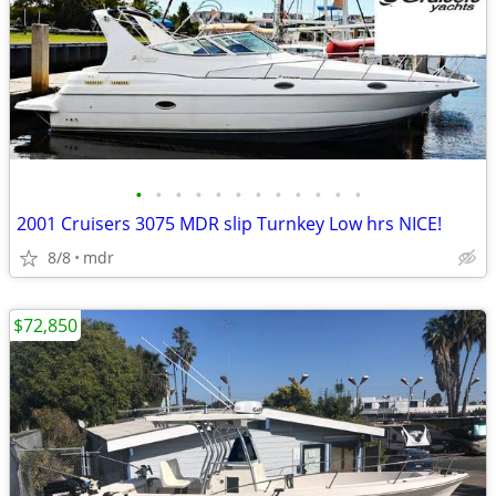
•
•
•
•
•
•
•
•
•
•
•
•
2001 Cruisers 3075 MDR slip Turnkey Low hrs NICE!
8/8
mdr
$72,850