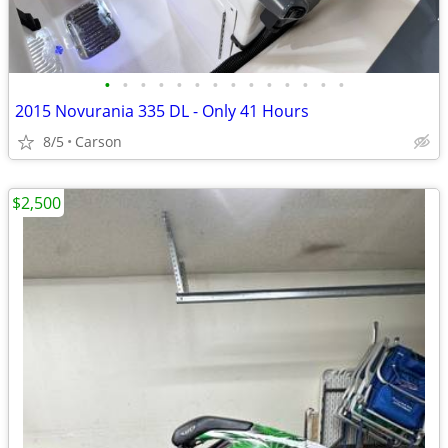
•
•
•
•
•
•
•
•
•
•
•
•
•
•
2015 Novurania 335 DL - Only 41 Hours
8/5
Carson
$2,500