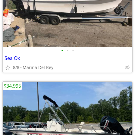
•
•
•
Sea Ox
8/8
Marina Del Rey
$34,995