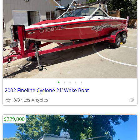
•
•
•
•
•
2002 Fineline Cyclone 21’ Wake Boat
8/3
Los Angeles
$229,000