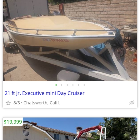
•
•
•
•
•
•
21 ft Jr. Executive mini Day Cruiser
8/5
Chatsworth, Calif.
$19,999