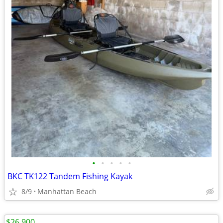
•
•
•
•
•
BKC TK122 Tandem Fishing Kayak
8/9
Manhattan Beach
$26,900