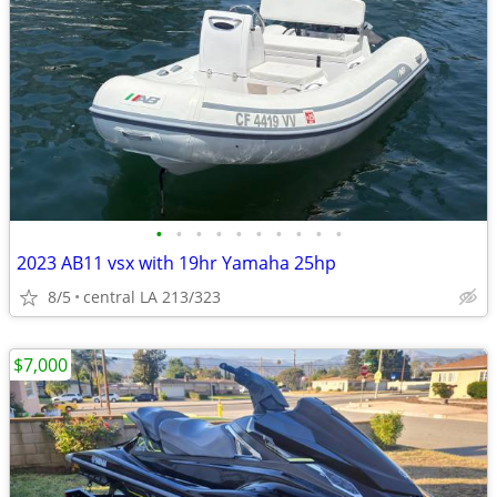
•
•
•
•
•
•
•
•
•
•
2023 AB11 vsx with 19hr Yamaha 25hp
8/5
central LA 213/323
$7,000