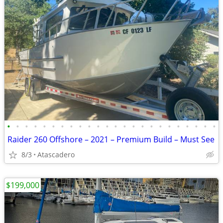
•
•
•
•
•
•
•
•
•
•
•
•
•
•
•
•
•
•
•
•
•
•
•
•
Raider 260 Offshore – 2021 – Premium Build – Must See
8/3
Atascadero
$199,000