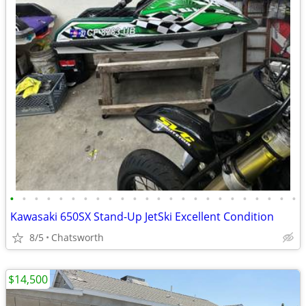
•
•
•
•
•
•
•
•
•
•
•
•
•
•
•
•
•
•
•
•
•
•
•
•
Kawasaki 650SX Stand-Up JetSki Excellent Condition
8/5
Chatsworth
$14,500