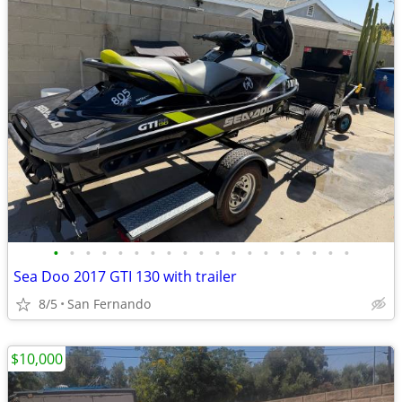
•
•
•
•
•
•
•
•
•
•
•
•
•
•
•
•
•
•
•
Sea Doo 2017 GTI 130 with trailer
8/5
San Fernando
$10,000