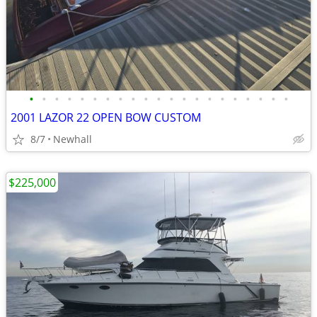
•
•
•
•
•
•
•
•
•
•
•
•
•
•
•
•
•
•
•
•
•
2001 LAZOR 22 OPEN BOW CUSTOM
8/7
Newhall
$225,000