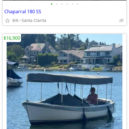
•
•
•
•
•
•
Chaparral 180 SS
8/6
Santa Clarita
$16,900