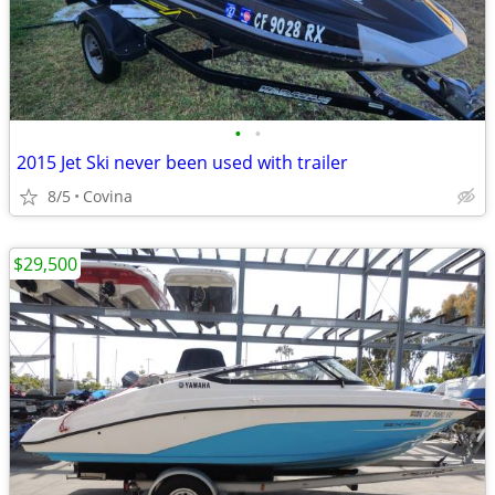
•
•
2015 Jet Ski never been used with trailer
8/5
Covina
$29,500