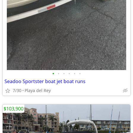
•
•
•
•
•
•
Seadoo Sportster boat jet boat runs
7/30
Playa del Rey
$103,900