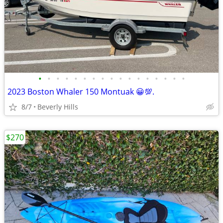
•
•
•
•
•
•
•
•
•
•
•
•
•
•
•
•
•
2023 Boston Whaler 150 Montuak 😀💯.
8/7
Beverly Hills
$270