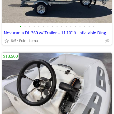
•
•
•
•
•
•
•
•
•
•
•
•
•
•
•
•
•
Novurania DL 360 w/ Trailer – 11’10” ft. Inflatable Dinghy
8/5
Point Loma
$13,500