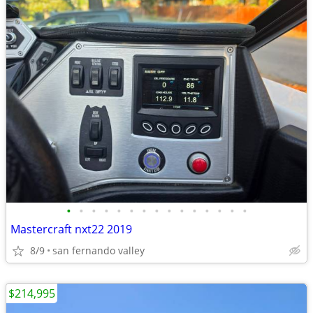
•
•
•
•
•
•
•
•
•
•
•
•
•
•
•
Mastercraft nxt22 2019
8/9
san fernando valley
$214,995