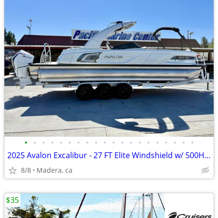
•
•
•
•
•
•
•
•
•
•
•
•
•
•
•
•
•
•
•
•
2025 Avalon Excalibur - 27 FT Elite Windshield w/ 500HP Mercury Racing
8/8
Madera, ca
$35