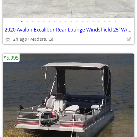
•
•
•
•
•
•
•
•
•
•
•
•
•
•
•
•
•
•
2020 Avalon Excalibur Rear Lounge Windshield 25' W/ 350HP Mercury!
2h ago
Madera, Ca
$5,995