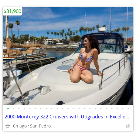
$31,900
•
•
•
•
•
•
•
•
•
•
•
•
•
•
•
•
•
•
•
•
•
•
•
2000 Monterey 322 Cruisers with Upgrades in Excellent Condition
6h ago
San Pedro