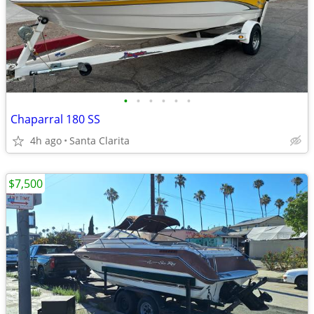
•
•
•
•
•
•
Chaparral 180 SS
4h ago
Santa Clarita
$7,500