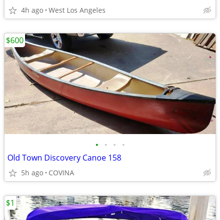
4h ago
West Los Angeles
$600
•
•
•
•
Old Town Discovery Canoe 158
5h ago
COVINA
$1