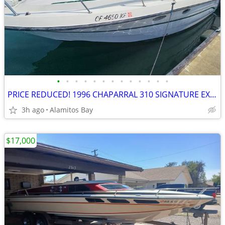
•
•
•
•
•
•
•
•
•
•
•
•
•
PRICE REDUCED! 1996 CHAPARRAL 310 SIGNATURE EXPRESS CRUISER FOR SALE
3h ago
Alamitos Bay
$17,000