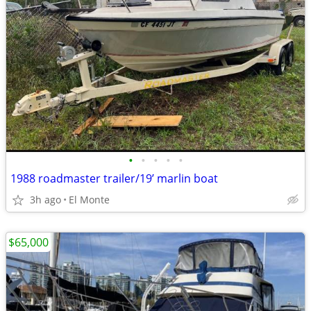
•
•
•
•
•
1988 roadmaster trailer/19’ marlin boat
3h ago
El Monte
$65,000