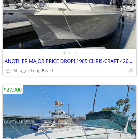
•
•
•
ANOTHER MAJOR PRICE DROP! 1985 CHRIS-CRAFT 426 CATALINA FOR SALE!
3h ago
Long Beach
$27,000