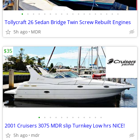
•
•
•
•
•
•
•
•
•
•
•
•
•
•
•
•
•
•
Tollycraft 26 Sedan Bridge Twin Screw Rebuilt Engines
5h ago
MDR
$35
•
•
•
•
•
•
•
•
•
•
•
•
2001 Cruisers 3075 MDR slip Turnkey Low hrs NICE!
5h ago
mdr