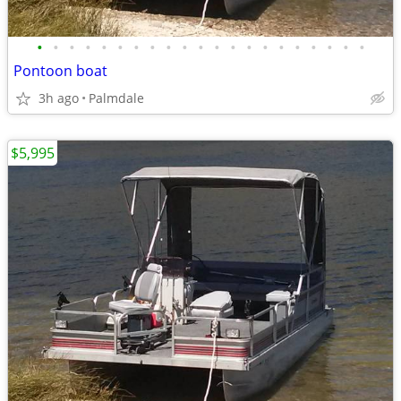
•
•
•
•
•
•
•
•
•
•
•
•
•
•
•
•
•
•
•
•
•
Pontoon boat
3h ago
Palmdale
$5,995