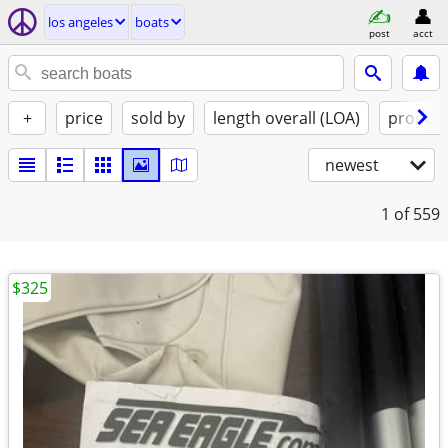
los angeles
boats
post
acct
+
price
sold by
length overall (LOA)
propuls
newest
1
of 559
$325