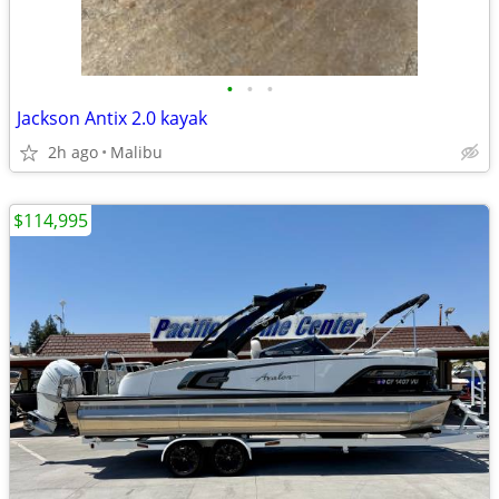
•
•
•
Jackson Antix 2.0 kayak
2h ago
Malibu
$114,995