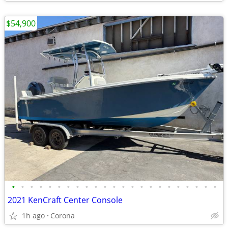
$54,900
•
•
•
•
•
•
•
•
•
•
•
•
•
•
•
•
•
•
•
•
•
•
•
2021 KenCraft Center Console
1h ago
Corona