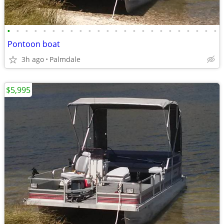
•
•
•
•
•
•
•
•
•
•
•
•
•
•
•
•
•
•
•
•
•
•
•
•
Pontoon boat
3h ago
Palmdale
$5,995