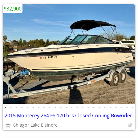
$32,900
•
•
•
•
•
•
•
•
•
•
•
•
•
•
•
•
•
•
•
•
•
•
•
•
2015 Monterey 264 FS 170 hrs Closed Cooling Bowrider
6h ago
Lake Elsinore