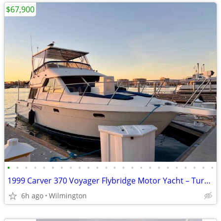
$67,900
•
•
•
•
•
•
•
•
•
•
•
•
•
•
•
•
•
•
•
•
•
•
•
•
1999 Carver 370 Voyager Flybridge Motor Yacht – Turn-Key Cruiser in Ex
6h ago
Wilmington