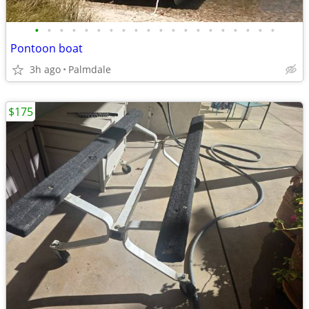
•
•
•
•
•
•
•
•
•
•
•
•
•
•
•
•
•
•
•
•
Pontoon boat
3h ago
Palmdale
$175