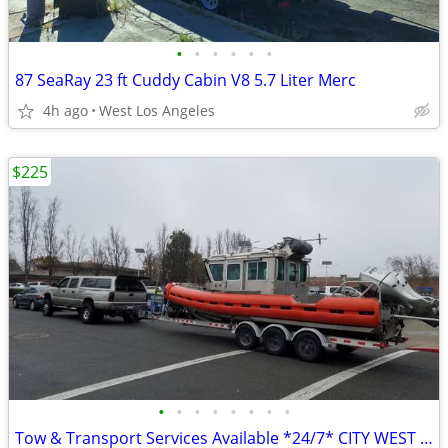
•
•
•
•
•
•
87 SeaRay 23 ft Cuddy Cabin V8 5.7 Liter Merc
4h ago
West Los Angeles
$225
•
•
•
•
•
•
•
•
Tow & Transport Services Available *24/7* CITY WEST TOW & SERVICE