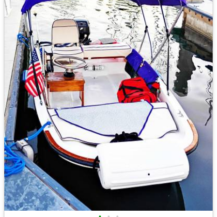
•
•
•