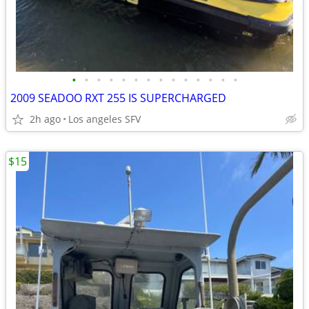
•
•
•
•
•
•
•
•
•
•
•
•
•
•
2009 SEADOO RXT 255 IS SUPERCHARGED
2h ago
Los angeles SFV
$15