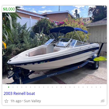
$8,000
•
•
•
•
•
•
•
•
•
•
•
•
•
•
•
•
•
•
•
•
•
•
2003 Reinell boat
1h ago
Sun Valley