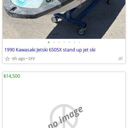
•
•
•
•
•
•
•
1990 Kawasaki Jetski 650SX stand up jet ski
6h ago
SFV
$14,500
no image