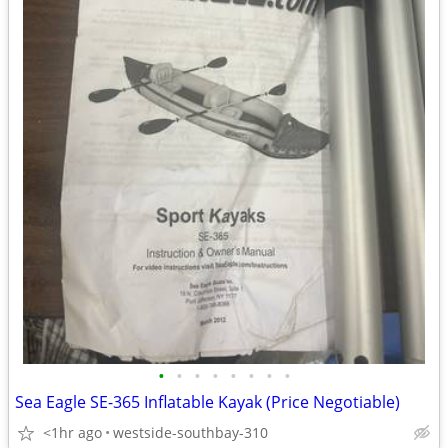
•
•
•
•
•
•
•
•
Sea Eagle SE-365 Inflatable Kayak (Price Negotiable)
<1hr ago
westside-southbay-310