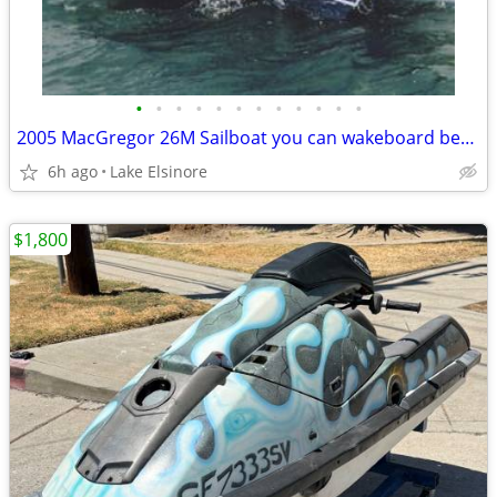
•
•
•
•
•
•
•
•
•
•
•
•
2005 MacGregor 26M Sailboat you can wakeboard behind!
6h ago
Lake Elsinore
$1,800