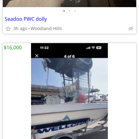
•
•
•
Seadoo PWC dolly
3h ago
Woodland Hills
$16,000