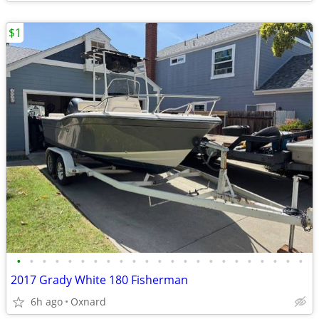
$1
•
•
•
•
•
•
•
•
•
•
•
•
•
•
•
•
•
•
•
•
•
•
•
2017 Grady White 180 Fisherman
6h ago
Oxnard