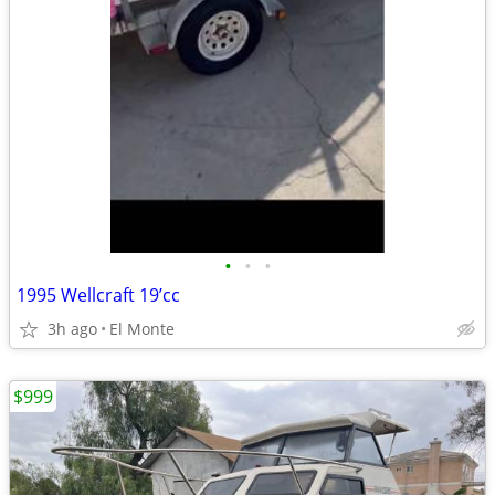
•
•
•
1995 Wellcraft 19’cc
3h ago
El Monte
$999