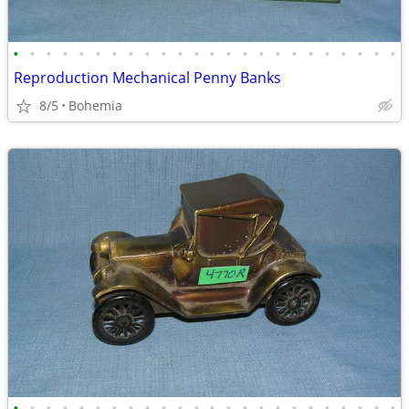
•
•
•
•
•
•
•
•
•
•
•
•
•
•
•
•
•
•
•
•
•
•
•
•
Reproduction Mechanical Penny Banks
8/5
Bohemia
•
•
•
•
•
•
•
•
•
•
•
•
•
•
•
•
•
•
•
•
•
•
•
•