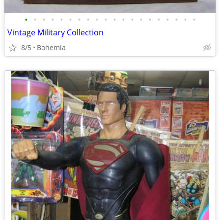
•
•
•
•
•
•
•
•
•
•
•
•
•
•
•
•
•
•
•
•
Vintage Military Collection
8/5
Bohemia