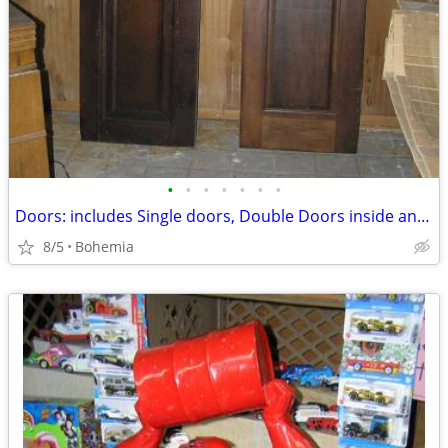
•
•
•
•
•
•
•
Doors: includes Single doors, Double Doors inside and out
8/5
Bohemia