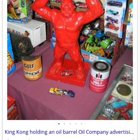
•
•
•
•
•
King Kong holding an oil barrel Oil Company advertising piece