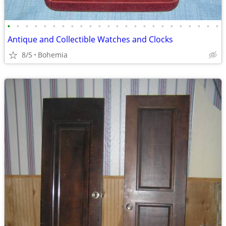
•
•
•
•
•
•
•
•
•
•
•
•
•
•
•
•
•
•
•
•
•
•
•
•
Antique and Collectible Watches and Clocks
8/5
Bohemia