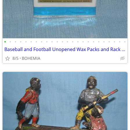
•
•
•
•
•
•
•
•
•
•
•
•
•
•
•
•
•
•
•
•
•
•
•
•
Baseball and Football Unopened Wax Packs and Rack Packs
8/5
BOHEMIA