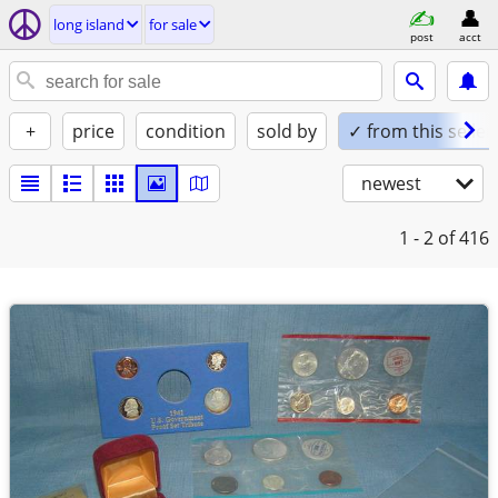
long island
for sale
post
acct
+
price
condition
sold by
✓ from this seller
newest
1 - 2
of 416