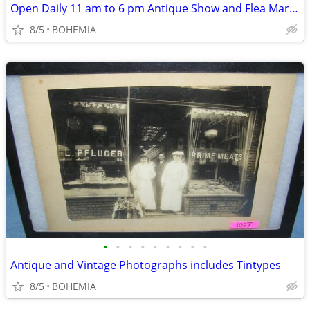
Open Daily 11 am to 6 pm Antique Show and Flea Market
8/5
BOHEMIA
•
•
•
•
•
•
•
•
•
Antique and Vintage Photographs includes Tintypes
8/5
BOHEMIA