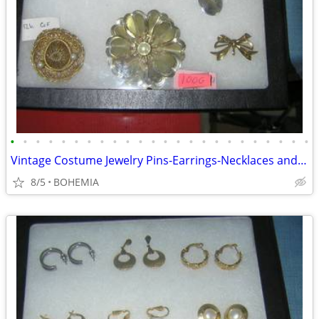
•
•
•
•
•
•
•
•
•
•
•
•
•
•
•
•
•
•
•
•
•
•
•
•
Vintage Costume Jewelry Pins-Earrings-Necklaces and more
8/5
BOHEMIA