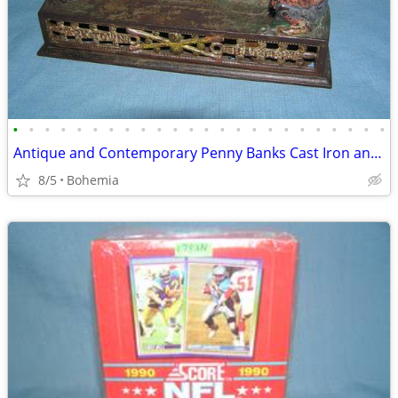
•
•
•
•
•
•
•
•
•
•
•
•
•
•
•
•
•
•
•
•
•
•
•
•
Antique and Contemporary Penny Banks Cast Iron and Cast Metal & others
8/5
Bohemia