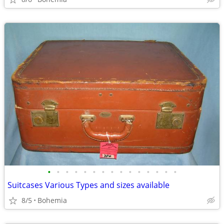
•
•
•
•
•
•
•
•
•
•
•
•
•
•
•
Suitcases Various Types and sizes available
8/5
Bohemia