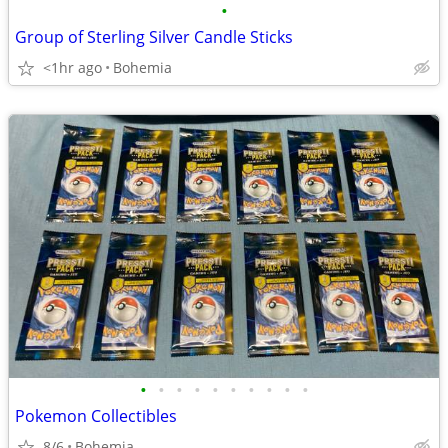
•
Group of Sterling Silver Candle Sticks
<1hr ago
Bohemia
•
•
•
•
•
•
•
•
•
•
Pokemon Collectibles
8/6
Bohemia