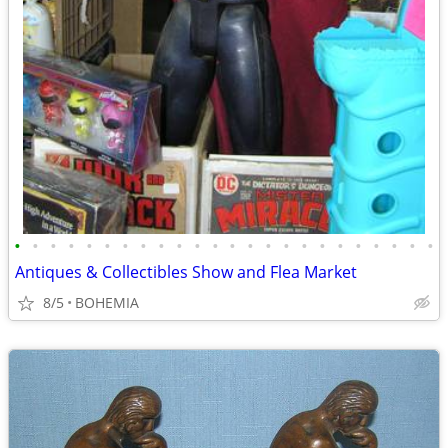
•
•
•
•
•
•
•
•
•
•
•
•
•
•
•
•
•
•
•
•
•
•
•
•
Antiques & Collectibles Show and Flea Market
8/5
BOHEMIA