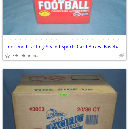
•
•
•
•
•
•
•
•
•
•
•
•
•
•
•
•
•
•
•
•
•
•
•
•
Unopened Factory Sealed Sports Card Boxes: Baseball-Football-Hockey
8/5
Bohemia