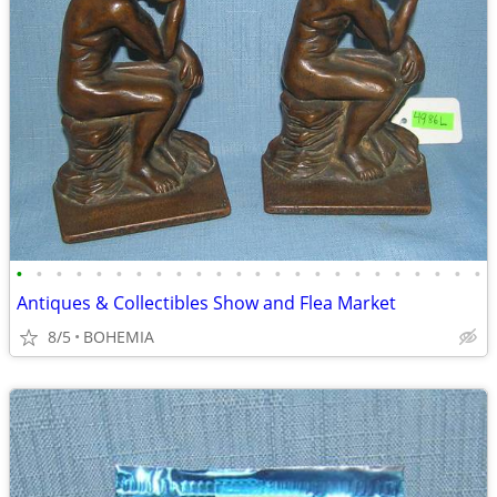
•
•
•
•
•
•
•
•
•
•
•
•
•
•
•
•
•
•
•
•
•
•
•
•
Antiques & Collectibles Show and Flea Market
8/5
BOHEMIA