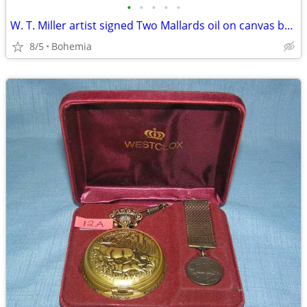
•
•
•
•
•
W. T. Miller artist signed Two Mallards oil on canvas board
8/5
Bohemia