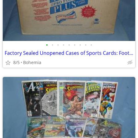
•
•
•
•
•
•
•
•
•
Factory Sealed Unopened Cases of Sports Cards: Football and Baseball
8/5
Bohemia