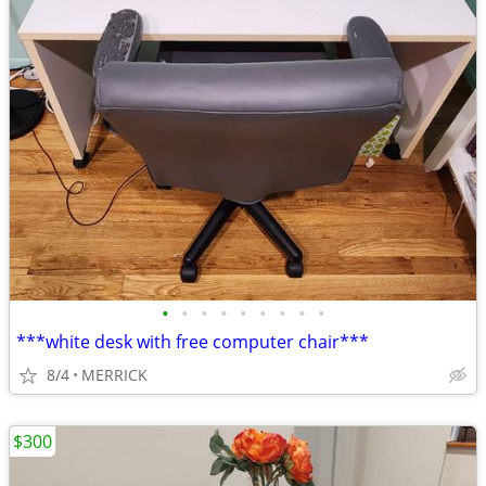
•
•
•
•
•
•
•
•
•
***white desk with free computer chair***
8/4
MERRICK
$300