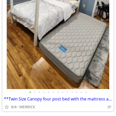
•
•
•
•
•
•
•
•
•
•
•
•
•
**Twin Size Canopy four post bed with the mattress and Nightstand**
8/4
MERRICK