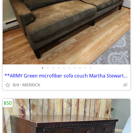
•
•
•
•
•
•
•
•
•
•
**ARMY Green microfiber sofa couch Martha Stewart Living**
8/4
MERRICK
$50