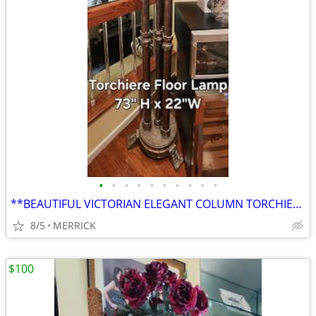
•
•
•
•
•
•
•
•
•
•
**BEAUTIFUL VICTORIAN ELEGANT COLUMN TORCHIERE FLOOR LAMP**
8/5
MERRICK
$100