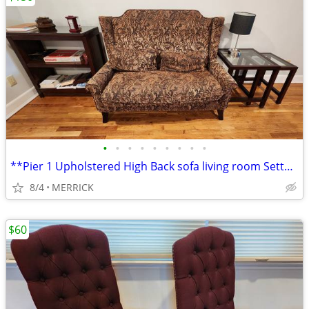
•
•
•
•
•
•
•
•
•
**Pier 1 Upholstered High Back sofa living room Sette couch**
8/4
MERRICK
$60