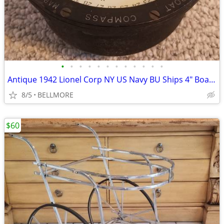
•
•
•
•
•
•
•
•
•
•
•
•
Antique 1942 Lionel Corp NY US Navy BU Ships 4" Boat Compass/Binnacle
8/5
BELLMORE
$60