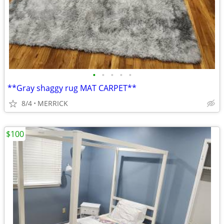
•
•
•
•
•
**Gray shaggy rug MAT CARPET**
8/4
MERRICK
$100