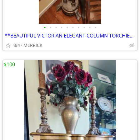
•
•
•
•
•
•
•
•
•
•
**BEAUTIFUL VICTORIAN ELEGANT COLUMN TORCHIERE FLOOR LAMP**
8/4
MERRICK
$100