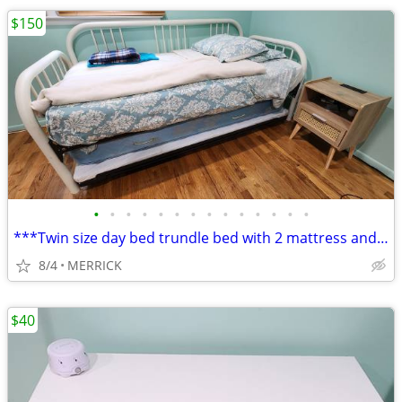
$150
•
•
•
•
•
•
•
•
•
•
•
•
•
•
***Twin size day bed trundle bed with 2 mattress and Nightstand**
8/4
MERRICK
$40