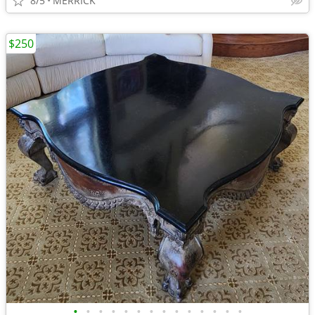
8/5
MERRICK
$250
•
•
•
•
•
•
•
•
•
•
•
•
•
•