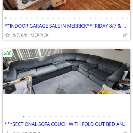
•
•
•
•
•
•
•
•
•
•
•
•
•
•
•
•
•
•
•
•
•
•
•
•
**INDOOR GARAGE SALE IN MERRICK**FRIDAY 8/7 & SAT 8/8 FROM 9AM - 1PM**
8/7, 8/8
MERRICK
$80
•
•
•
•
•
•
•
•
•
•
•
•
•
•
•
•
•
***SECTIONAL SOFA COUCH WITH FOLD OUT BED AND 2 RECLINERS**