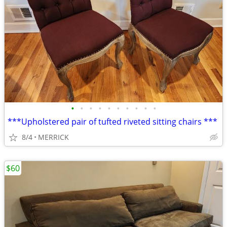
•
•
•
•
•
•
•
•
•
•
***Upholstered pair of tufted riveted sitting chairs ***
8/4
MERRICK
$60