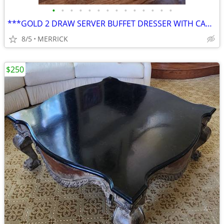
•
•
•
•
•
•
•
•
•
•
•
•
•
•
***GOLD 2 DRAW SERVER BUFFET DRESSER WITH CANDLE HOLDERS AND ROSE VASE
8/5
MERRICK
$250