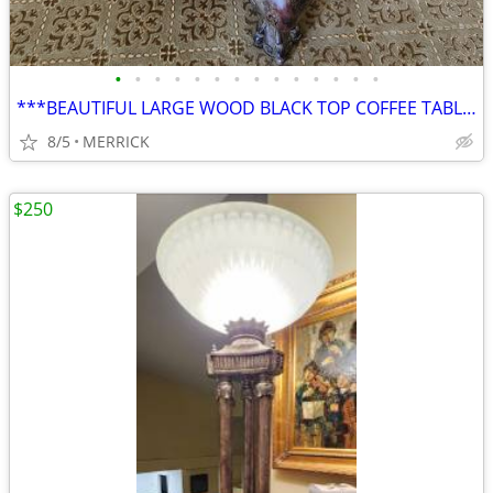
•
•
•
•
•
•
•
•
•
•
•
•
•
•
***BEAUTIFUL LARGE WOOD BLACK TOP COFFEE TABLE 100% WOOD***
8/5
MERRICK
$250