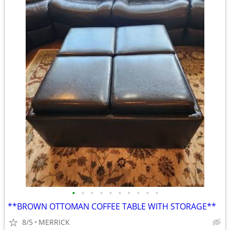
•
•
•
•
•
•
•
•
•
•
**BROWN OTTOMAN COFFEE TABLE WITH STORAGE**
8/5
MERRICK