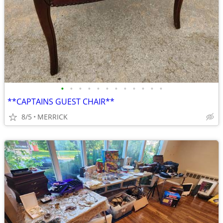
•
•
•
•
•
•
•
•
•
•
•
•
**CAPTAINS GUEST CHAIR**
8/5
MERRICK