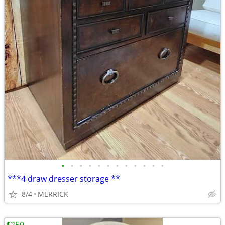
•
•
•
•
•
•
•
•
•
•
•
•
***4 draw dresser storage **
8/4
MERRICK