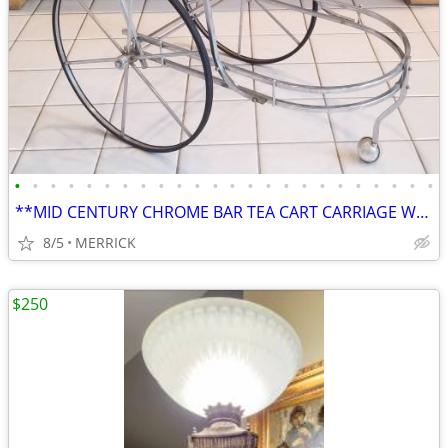
•
•
•
•
•
•
•
•
•
•
•
•
•
•
•
•
•
•
•
•
•
•
•
•
**MID CENTURY CHROME BAR TEA CART CARRIAGE WHEELS VINTAGE**NO GLASS***
8/5
MERRICK
$250