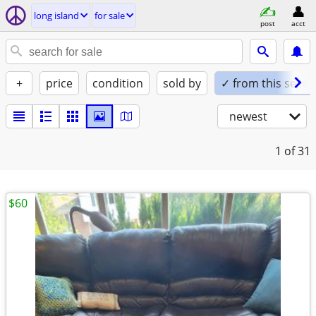
long island
for sale
post
acct
+
price
condition
sold by
✓ from this seller
newest
1
of 31
$60