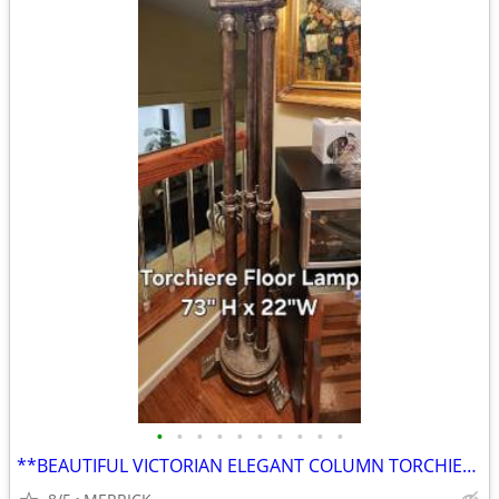
•
•
•
•
•
•
•
•
•
•
**BEAUTIFUL VICTORIAN ELEGANT COLUMN TORCHIERE FLOOR LAMP**