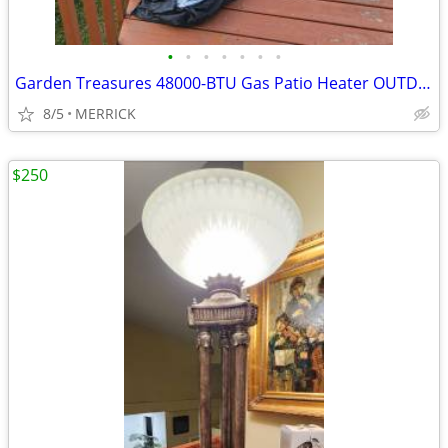
•
•
•
•
•
•
•
Garden Treasures 48000-BTU Gas Patio Heater OUTDOOR NCZH-G-KMZMSS
8/5
MERRICK
$250