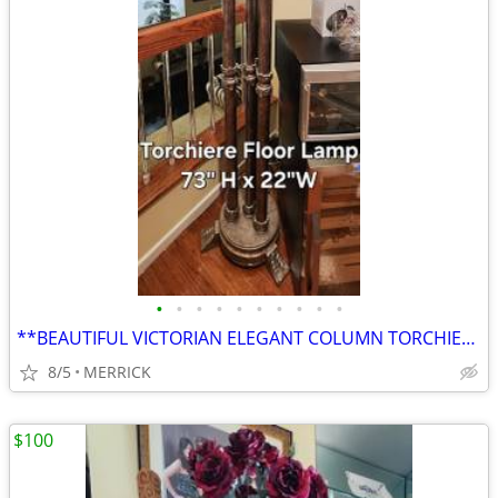
•
•
•
•
•
•
•
•
•
•
**BEAUTIFUL VICTORIAN ELEGANT COLUMN TORCHIERE FLOOR LAMP**
8/5
MERRICK
$100