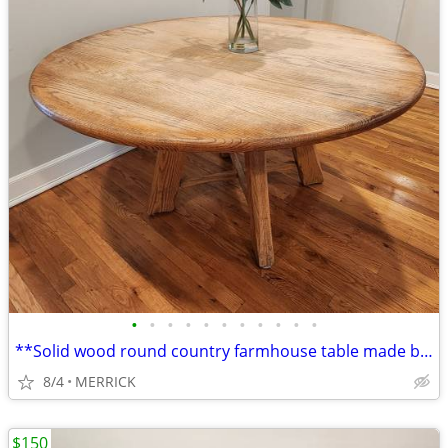
•
•
•
•
•
•
•
•
•
•
•
**Solid wood round country farmhouse table made by Hunt Country
8/4
MERRICK
$150