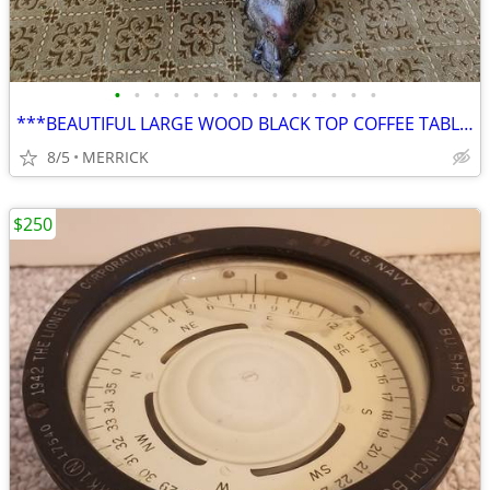
•
•
•
•
•
•
•
•
•
•
•
•
•
•
***BEAUTIFUL LARGE WOOD BLACK TOP COFFEE TABLE 100% WOOD***
8/5
MERRICK
$250