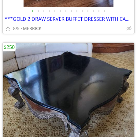
•
•
•
•
•
•
•
•
•
•
•
•
•
•
***GOLD 2 DRAW SERVER BUFFET DRESSER WITH CANDLE HOLDERS AND ROSE VASE
8/5
MERRICK
$250