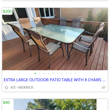
$200
•
•
•
•
•
•
•
•
•
•
EXTRA LARGE OUTDOOR PATIO TABLE WITH 8 CHAIRS AND UMBRELLA HOLDER
8/5
MERRICK
$40