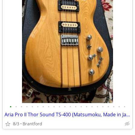
•
•
•
•
•
•
•
•
•
•
•
•
•
•
•
•
•
•
•
•
•
•
Aria Pro II Thor Sound TS-400 (Matsumoku, Made in Japan)
8/3
Brantford