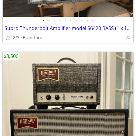
•
•
•
•
•
•
•
•
•
•
Supro Thunderbolt Amplifier model S6420 BASS (1 x 15” speaker)
8/3
Brantford
$3,500