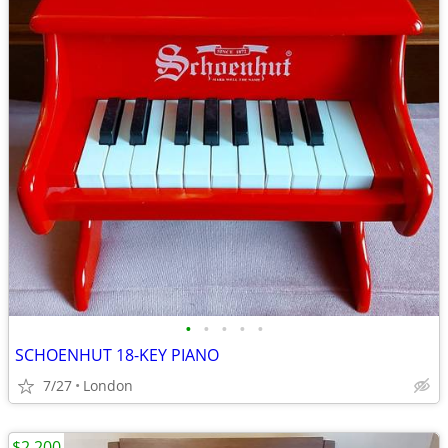
•
•
•
•
•
SCHOENHUT 18-KEY PIANO
7/27
London
$2,200