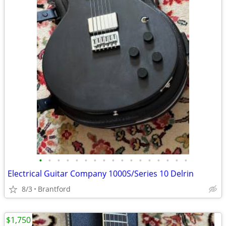
•
•
•
•
•
•
•
•
•
•
•
•
•
•
•
•
•
Electrical Guitar Company 1000S/Series 10 Delrin
8/3
Brantford
$1,750