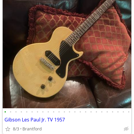
•
•
•
•
•
•
•
•
•
•
•
•
•
•
•
•
•
•
•
•
•
•
•
•
Gibson Les Paul Jr. TV 1957
8/3
Brantford