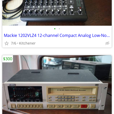
•
•
Mackie 1202VLZ4 12-channel Compact Analog Low-Noise Mixer w/ 4 O
7/6
Kitchener
$300