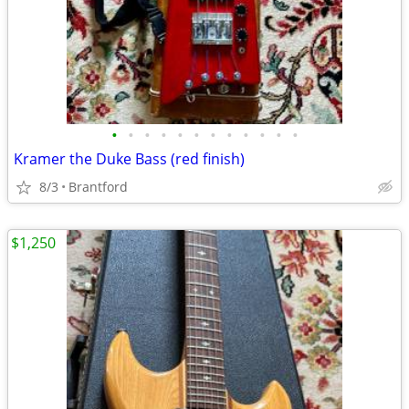
•
•
•
•
•
•
•
•
•
•
•
•
Kramer the Duke Bass (red finish)
8/3
Brantford
$1,250