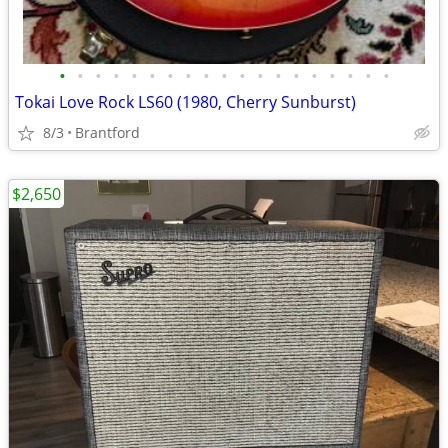
•
•
•
•
•
•
•
•
•
•
•
•
•
•
•
•
•
•
•
Tokai Love Rock LS60 (1980, Cherry Sunburst)
8/3
Brantford
$2,650