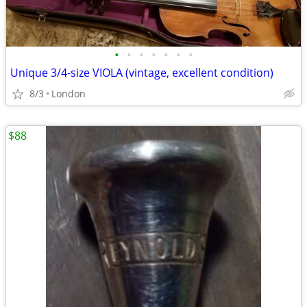
•
•
•
•
•
•
•
Unique 3/4-size VIOLA (vintage, excellent condition)
8/3
London
$88