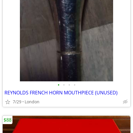
•
•
•
•
REYNOLDS FRENCH HORN MOUTHPIECE (UNUSED)
7/29
London
$88