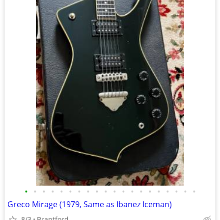
•
•
•
•
•
•
•
•
•
•
•
•
•
•
•
•
•
•
•
•
Greco Mirage (1979, Same as Ibanez Iceman)
8/3
Brantford