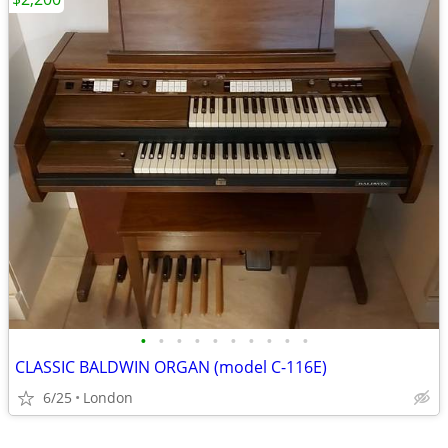
•
•
•
•
•
•
•
•
•
•
CLASSIC BALDWIN ORGAN (model C-116E)
6/25
London