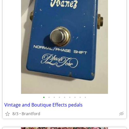
•
•
•
•
•
•
•
•
•
Vintage and Boutique Effects pedals
8/3
Brantford