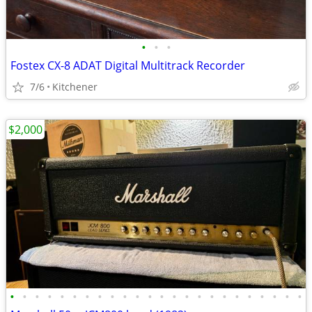
•
•
•
Fostex CX-8 ADAT Digital Multitrack Recorder
7/6
Kitchener
$2,000
•
•
•
•
•
•
•
•
•
•
•
•
•
•
•
•
•
•
•
•
•
•
•
•