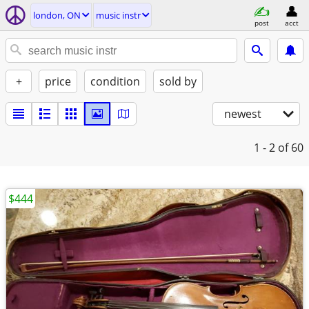
london, ON
music instr
post
acct
+
price
condition
sold by
newest
1 - 2
of 60
$444