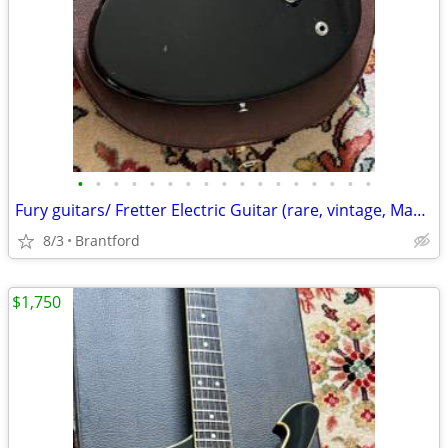
•
•
•
•
•
•
•
•
•
•
•
•
•
•
•
•
•
Fury guitars/ Fretter Electric Guitar (rare, vintage, Made in Canada)
8/3
Brantford
$1,750