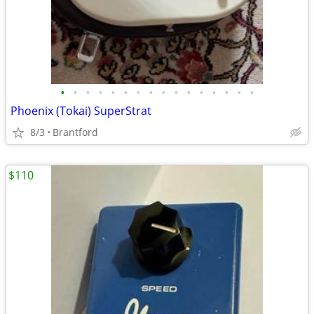
•
•
•
•
•
•
•
•
•
•
•
•
•
•
•
•
Phoenix (Tokai) SuperStrat
8/3
Brantford
$110