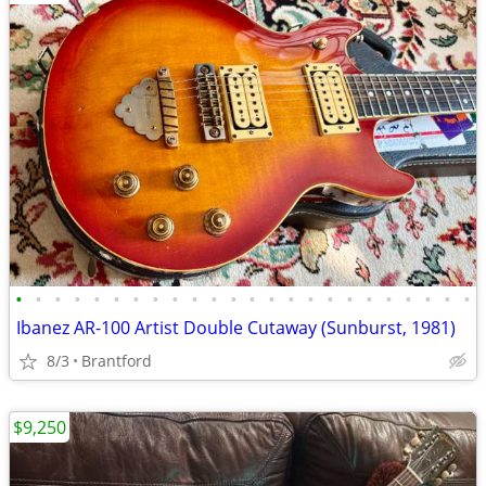
•
•
•
•
•
•
•
•
•
•
•
•
•
•
•
•
•
•
•
•
•
•
•
•
Ibanez AR-100 Artist Double Cutaway (Sunburst, 1981)
8/3
Brantford
$9,250