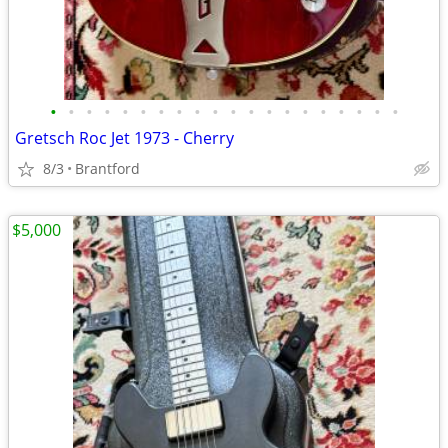
•
•
•
•
•
•
•
•
•
•
•
•
•
•
•
•
•
•
•
•
Gretsch Roc Jet 1973 - Cherry
8/3
Brantford
$5,000