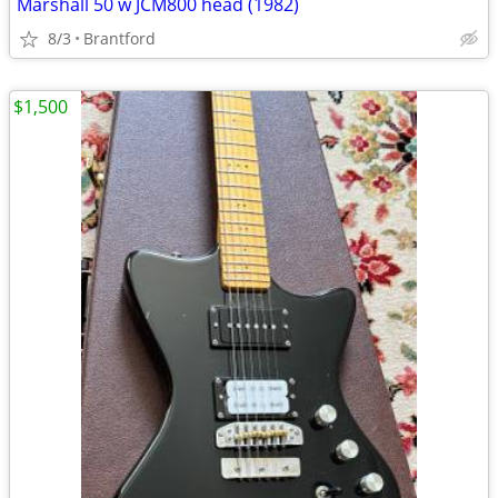
Marshall 50 w JCM800 head (1982)
8/3
Brantford
$1,500