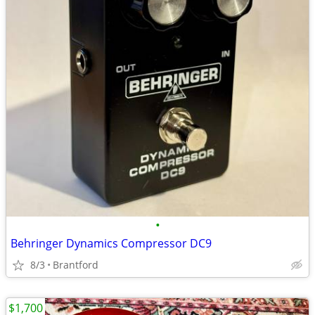
•
Behringer Dynamics Compressor DC9
8/3
Brantford
$1,700