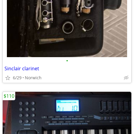
•
Sinclair clarinet
6/29
Norwich
$110