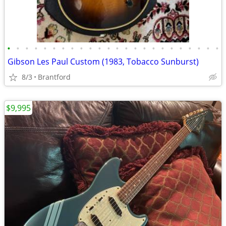
•
•
•
•
•
•
•
•
•
•
•
•
•
•
•
•
•
•
•
•
•
•
•
•
Gibson Les Paul Custom (1983, Tobacco Sunburst)
8/3
Brantford
$9,995