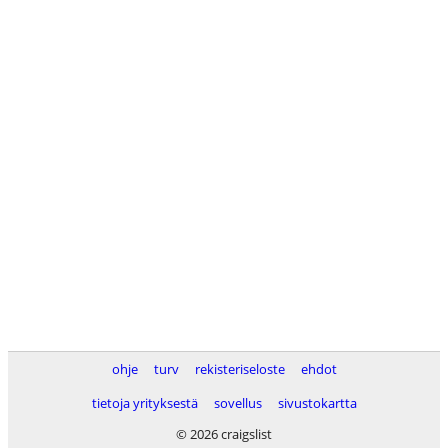
ohje
turv
rekisteriseloste
ehdot
tietoja yrityksestä
sovellus
sivustokartta
© 2026 craigslist