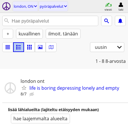
london, ON
pyöräpalvelut
viesti
laki
+
kuvallinen
ilmoit. tänään
uusin
1 - 8
8-arvosta
london ont
life is boring depressing lonely and empty
8/7
lisää lähialueilta (lajiteltu etäisyyden mukaan)
hae laajemmalta alueelta