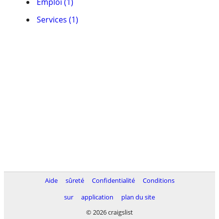
Emploi (1)
Services (1)
Aide
sûreté
Confidentialité
Conditions
sur
application
plan du site
© 2026 craigslist