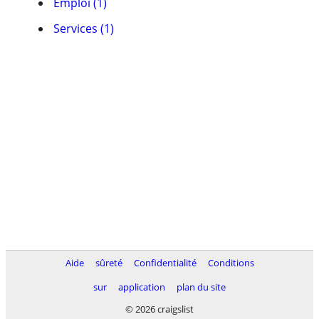
Emploi (1)
Services (1)
Aide
sûreté
Confidentialité
Conditions
sur
application
plan du site
© 2026 craigslist