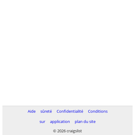
Aide
sûreté
Confidentialité
Conditions
sur
application
plan du site
© 2026 craigslist