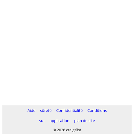
Aide
sûreté
Confidentialité
Conditions
sur
application
plan du site
© 2026 craigslist