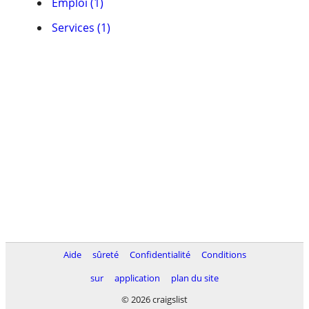
Emploi (1)
Services (1)
Aide
sûreté
Confidentialité
Conditions
sur
application
plan du site
© 2026 craigslist