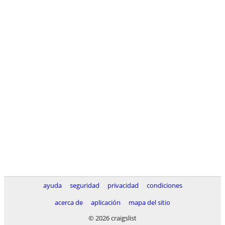
ayuda
seguridad
privacidad
condiciones
acerca de
aplicación
mapa del sitio
© 2026 craigslist