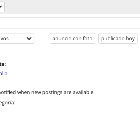
evos
anuncio con foto
publicado hoy
te:
lia
otified when new postings are available
egoría: