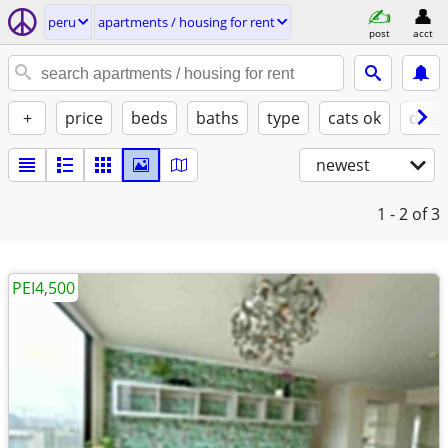
peru
apartments / housing for rent
post
acct
+
price
beds
baths
type
cats ok
dogs
newest
1 - 2
of 3
PEI4,500