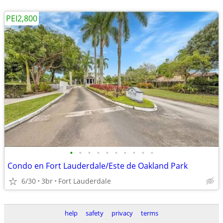
PEI2,800
•
•
•
•
•
•
•
•
•
•
Condo en Fort Lauderdale/Este de Oakland Park
6/30
3br
Fort Lauderdale
help
safety
privacy
terms