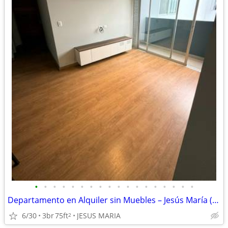
•
•
•
•
•
•
•
•
•
•
•
•
•
•
•
•
•
•
Departamento en Alquiler sin Muebles – Jesús María (Ref. 24020)
6/30
3br
75ft
JESUS MARIA
2