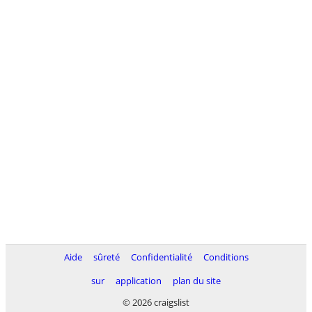
Aide
sûreté
Confidentialité
Conditions
sur
application
plan du site
© 2026 craigslist