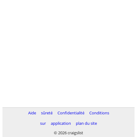
Aide
sûreté
Confidentialité
Conditions
sur
application
plan du site
© 2026 craigslist