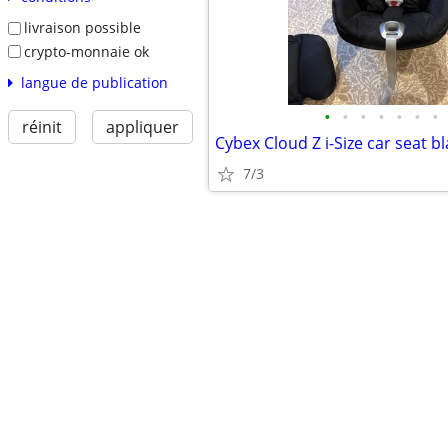
livraison possible
crypto-monnaie ok
langue de publication
•
•
•
•
•
•
•
réinit
appliquer
Cybex Cloud Z i-Size car seat b
7/3