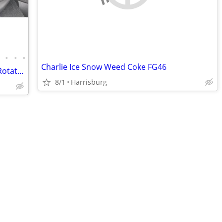
•
•
•
•
Charlie Ice Snow Weed Coke FG46
PRELOVED Cybex Cloud T PLUS Lie Flat Rotating Car Seat – Black
8/1
Harrisburg