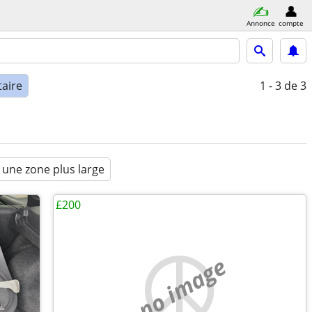
Annonce
compte
taire
1 - 3
de 3
 une zone plus large
£200
no image