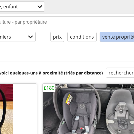
, enfant
niers
prix
conditions
vente proprié
rechercher
voici quelques-uns à proximité (triés par distance)
£180