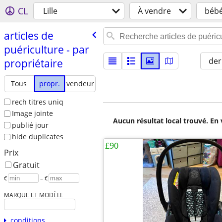
CL
Lille
À vendre
bébé
articles de
puériculture - par
der
propriétaire
Tous
propr.
vendeur
rech titres uniq
Image jointe
Aucun résultat local trouvé. En 
publié jour
hide duplicates
£90
Prix
Gratuit
€
– €
MARQUE ET MODÈLE
conditions