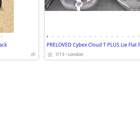
•
•
•
•
•
•
•
•
•
•
•
•
•
•
•
•
•
•
lack
7/13
London