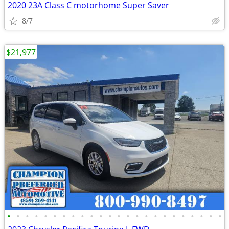
2020 23A Class C motorhome Super Saver
8/7
$21,977
•
•
•
•
•
•
•
•
•
•
•
•
•
•
•
•
•
•
•
•
•
•
•
•