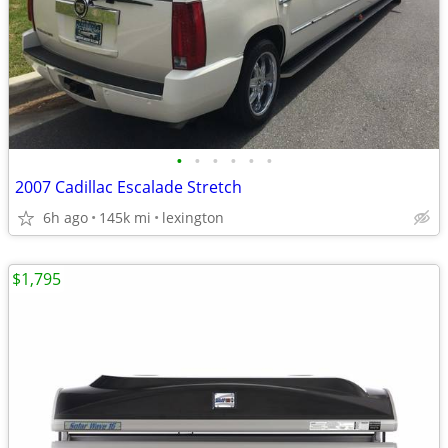
•
•
•
•
•
•
2007 Cadillac Escalade Stretch
6h ago
145k mi
lexington
$1,795