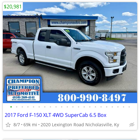
$20,981
•
•
•
•
•
•
•
•
•
•
•
•
•
•
•
•
•
•
•
•
•
•
2017 Ford F-150 XLT 4WD SuperCab 6.5 Box
8/7
69k mi
2020 Lexington Road Nicholasville, Ky