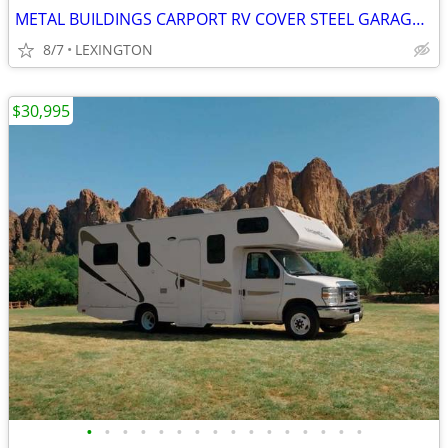
METAL BUILDINGS CARPORT RV COVER STEEL GARAGE METAL BUILDING POLE BARN
8/7
LEXINGTON
$30,995
•
•
•
•
•
•
•
•
•
•
•
•
•
•
•
•