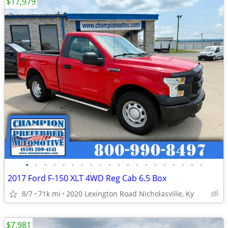
$17,979
•
•
•
•
•
•
•
•
•
•
•
•
•
•
•
•
•
•
•
•
2017 Ford F-150 XLT 4WD Reg Cab 6.5 Box
8/7
71k mi
2020 Lexington Road Nicholasville, Ky
$7,981