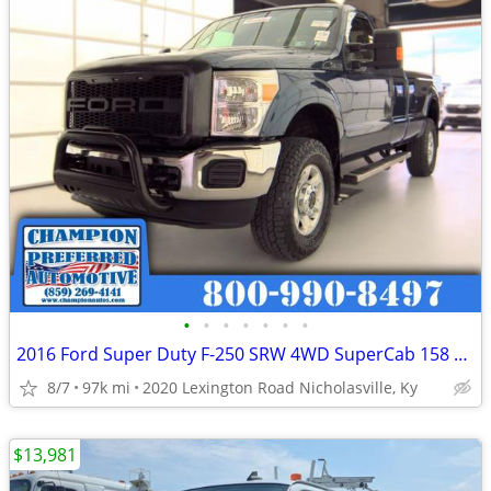
•
•
•
•
•
•
•
2016 Ford Super Duty F-250 SRW 4WD SuperCab 158 XLT
8/7
97k mi
2020 Lexington Road Nicholasville, Ky
$13,981