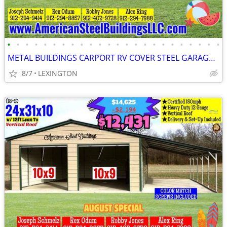
•
•
•
•
•
•
•
•
•
•
•
•
•
•
•
•
•
•
•
•
•
•
•
•
METAL BUILDINGS CARPORT RV COVER STEEL GARAGE METAL BUILDING POLE BARN
8/7
LEXINGTON