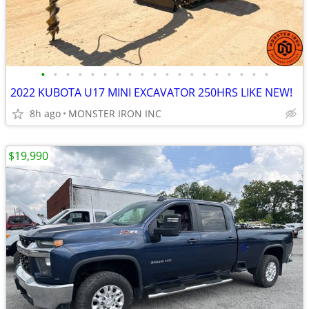
•
•
•
•
•
•
•
•
•
•
•
•
•
•
•
•
•
•
•
2022 KUBOTA U17 MINI EXCAVATOR 250HRS LIKE NEW!
8h ago
MONSTER IRON INC
$19,990