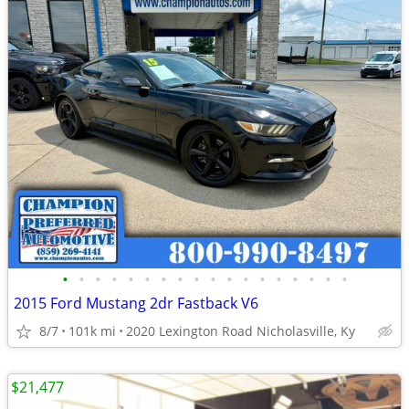
•
•
•
•
•
•
•
•
•
•
•
•
•
•
•
•
•
•
2015 Ford Mustang 2dr Fastback V6
8/7
101k mi
2020 Lexington Road Nicholasville, Ky
$21,477