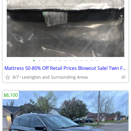
•
•
•
•
•
•
•
•
•
•
•
•
•
Mattress 50-80% Off Retail Prices Blowout Sale! Twin Full Queen King
8/7
Lexington and Surrounding Areas
$8,100