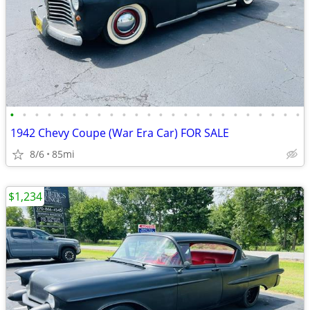
•
•
•
•
•
•
•
•
•
•
•
•
•
•
•
•
•
•
•
•
•
•
•
•
1942 Chevy Coupe (War Era Car) FOR SALE
8/6
85mi
$1,234