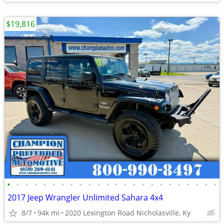
$19,816
•
•
•
•
•
•
•
•
•
•
•
•
•
•
•
•
•
•
•
•
•
•
•
•
2017 Jeep Wrangler Unlimited Sahara 4x4
8/7
94k mi
2020 Lexington Road Nicholasville, Ky