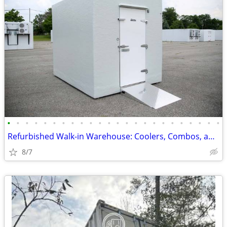
•
•
•
•
•
•
•
•
•
•
•
•
•
•
•
•
•
•
•
•
•
•
•
•
Refurbished Walk-in Warehouse: Coolers, Combos, and Freezer Units.
8/7