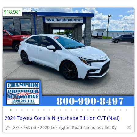
$18,981
•
•
•
•
•
•
•
•
•
•
•
•
•
•
•
•
•
•
•
•
•
•
2024 Toyota Corolla Nightshade Edition CVT (Natl)
8/7
75k mi
2020 Lexington Road Nicholasville, Ky