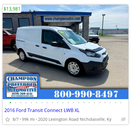
$13,981
•
•
•
•
•
•
•
•
•
•
•
•
•
•
•
•
•
•
•
•
•
•
2016 Ford Transit Connect LWB XL
8/7
99k mi
2020 Lexington Road Nicholasville, Ky