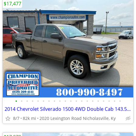
$17,477
•
•
•
•
•
•
•
•
•
•
•
•
•
•
•
•
•
•
•
•
2014 Chevrolet Silverado 1500 4WD Double Cab 143.5 LT w/1LT
8/7
82k mi
2020 Lexington Road Nicholasville, Ky