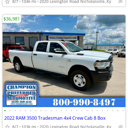
8/7
104k mi
2020 Lexington Road Nicholasville, Ky
$36,981
•
•
•
•
•
•
•
•
•
•
•
•
•
•
•
•
•
•
•
•
•
•
•
•
2022 RAM 3500 Tradesman 4x4 Crew Cab 8 Box
8/7
103k mi
2020 Lexington Road Nicholasville, Ky