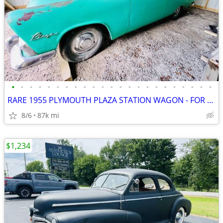
•
•
•
•
•
•
•
•
•
•
•
•
•
•
•
•
•
•
•
•
•
•
•
RARE 1955 PLYMOUTH PLAZA STATION WAGON - FOR SALE
8/6
87k mi
$1,234