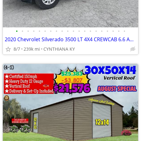
•
•
•
•
•
•
•
•
•
•
•
•
•
•
•
•
•
•
•
•
2020 Chevrolet Silverado 3500 LT 4X4 CREWCAB 6.6 AUTO 8FT BED 1 TON
8/7
239k mi
CYNTHIANA KY