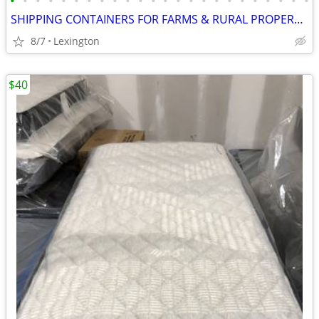
•
•
•
•
•
•
•
•
•
•
•
•
•
•
•
•
•
•
•
•
•
•
•
•
SHIPPING CONTAINERS FOR FARMS & RURAL PROPERTIES 502-281-0418
8/7
Lexington
$40