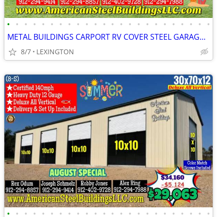
•
•
•
•
•
•
•
•
•
•
•
•
•
•
•
•
•
•
•
•
•
•
•
•
METAL BUILDINGS CARPORT RV COVER STEEL GARAGE UTILITY SHED POLE BARN
8/7
LEXINGTON
•
•
•
•
•
•
•
•
•
•
•
•
•
•
•
•
•
•
•
•
•
•
•
•