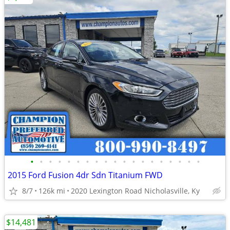
•
•
•
•
•
•
•
•
•
•
•
•
•
•
•
•
•
•
•
2015 Ford Fusion 4dr Sdn Titanium FWD
8/7
126k mi
2020 Lexington Road Nicholasville, Ky
$14,481