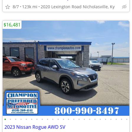
8/7
123k mi
2020 Lexington Road Nicholasville, Ky
$16,481
•
•
•
•
•
•
•
•
•
•
•
•
•
•
•
•
•
•
•
•
•
•
•
•
2023 Nissan Rogue AWD SV