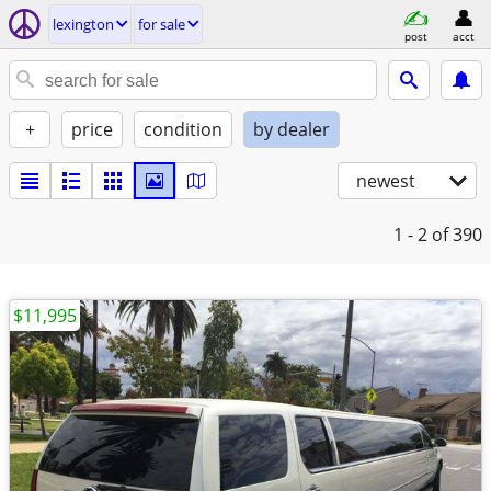
lexington
for sale
post
acct
+
price
condition
by dealer
newest
1 - 2
of 390
$11,995