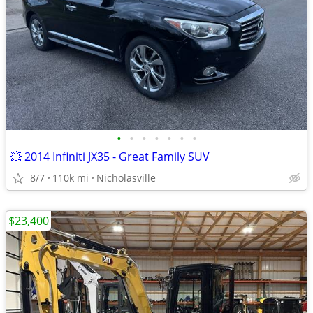
•
•
•
•
•
•
•
💥 2014 Infiniti JX35 - Great Family SUV
8/7
110k mi
Nicholasville
$23,400