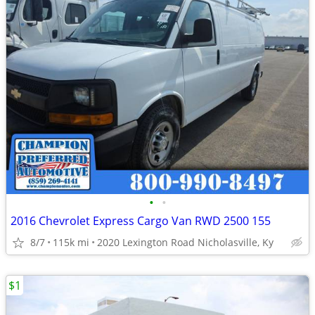
•
•
2016 Chevrolet Express Cargo Van RWD 2500 155
8/7
115k mi
2020 Lexington Road Nicholasville, Ky
$1