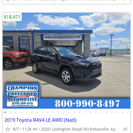
$18,471
•
•
•
•
•
•
•
•
•
•
•
•
•
•
•
•
•
•
•
•
•
•
•
•
2019 Toyota RAV4 LE AWD (Natl)
8/7
112k mi
2020 Lexington Road Nicholasville, Ky