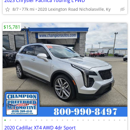
2023 Chrysler Pacifica Touring L FWD
8/7
77k mi
2020 Lexington Road Nicholasville, Ky
$15,781
•
•
•
•
•
•
•
•
•
•
•
•
•
•
•
•
•
•
•
•
•
•
•
•
2020 Cadillac XT4 AWD 4dr Sport