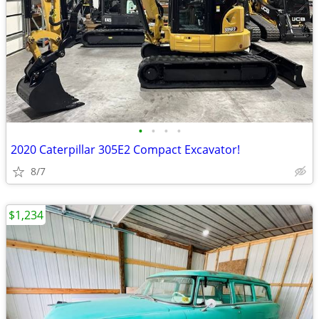
•
•
•
•
2020 Caterpillar 305E2 Compact Excavator!
8/7
$1,234