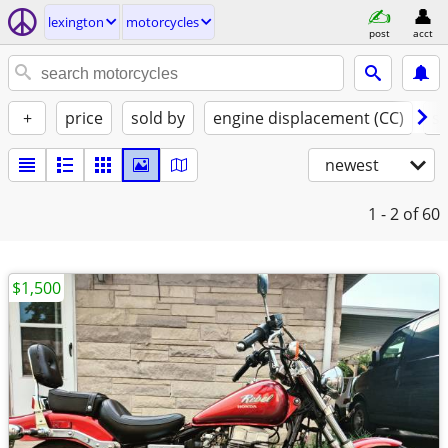
lexington
motorcycles
post
acct
+
price
sold by
engine displacement (CC)
st
newest
1 - 2
of 60
$1,500