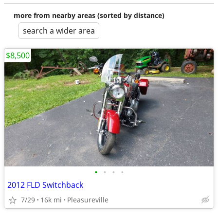
more from nearby areas (sorted by distance)
search a wider area
$8,500
•
•
•
•
2012 FLD Switchback
7/29
16k mi
Pleasureville