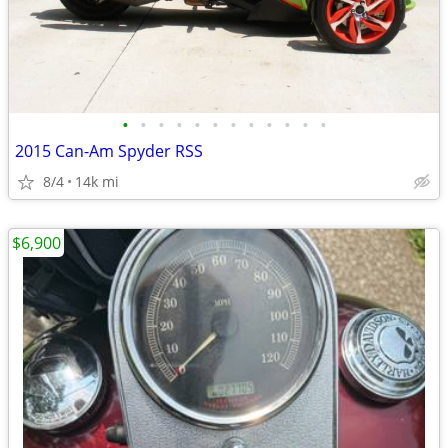
•
•
•
•
•
•
•
•
•
•
•
•
2015 Can-Am Spyder RSS
8/4
14k mi
$6,900