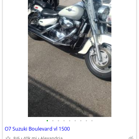
•
•
•
•
•
•
•
•
•
O7 Suzuki Boulevard vl 1500
8/6
40k mi
Alexandria