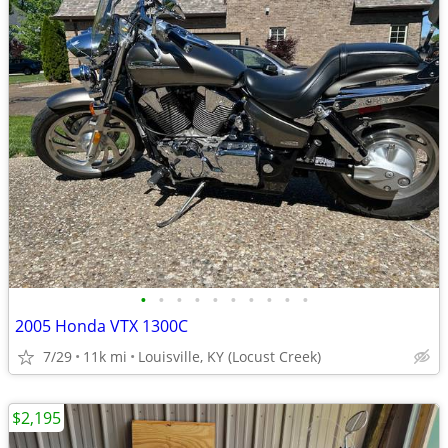
•
•
•
•
•
•
•
•
•
•
2005 Honda VTX 1300C
7/29
11k mi
Louisville, KY (Locust Creek)
$2,195