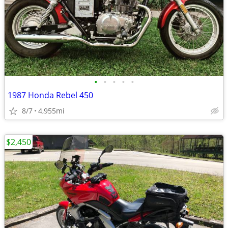
•
•
•
•
•
1987 Honda Rebel 450
8/7
4,955mi
$2,450