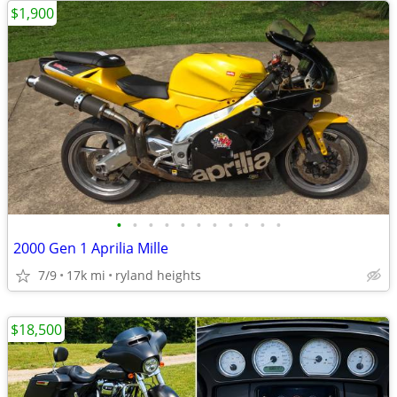
$1,900
•
•
•
•
•
•
•
•
•
•
•
2000 Gen 1 Aprilia Mille
7/9
17k mi
ryland heights
$18,500