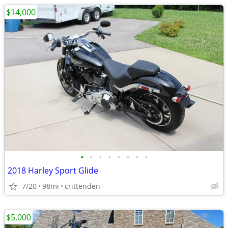
$14,000
•
•
•
•
•
•
•
•
2018 Harley Sport Glide
7/20
98mi
crittenden
$5,000