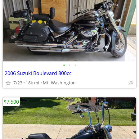
•
•
•
2006 Suzuki Boulevard 800cc
7/23
18k mi
Mt. Washington
$7,500