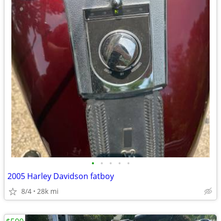
•
•
•
•
•
2005 Harley Davidson fatboy
8/4
28k mi