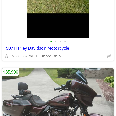
•
•
•
•
1997 Harley Davidson Motorcycle
7/30
33k mi
Hillsboro Ohio
$35,900