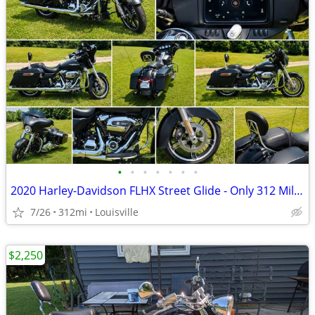
•
•
•
•
•
•
•
2020 Harley-Davidson FLHX Street Glide - Only 312 Miles
7/26
312mi
Louisville
$2,250