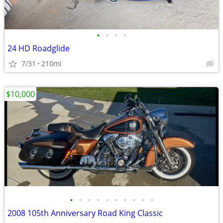
•
•
•
•
24 HD Roadglide
7/31
210mi
$10,000
•
•
•
•
•
•
•
•
•
•
2008 105th Anniversary Road King Classic