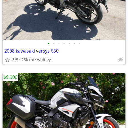
•
•
•
•
•
•
•
2008 kawasaki versys 650
8/5
23k mi
whitley
$9,900