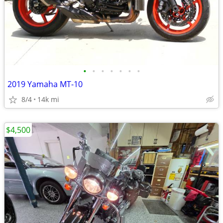
•
•
•
•
•
•
•
2019 Yamaha MT-10
8/4
14k mi
$4,500