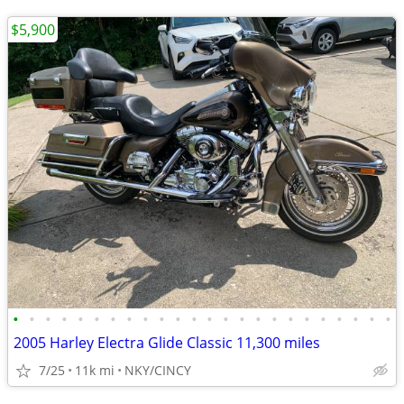
$5,900
•
•
•
•
•
•
•
•
•
•
•
•
•
•
•
•
•
•
•
•
•
•
•
•
2005 Harley Electra Glide Classic 11,300 miles
7/25
11k mi
NKY/CINCY