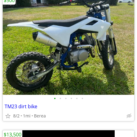
$500
•
•
•
•
•
•
TM23 dirt bike
8/2
1mi
Berea
$13,500