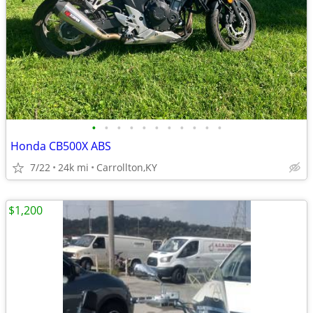
•
•
•
•
•
•
•
•
•
•
•
Honda CB500X ABS
7/22
24k mi
Carrollton,KY
$1,200