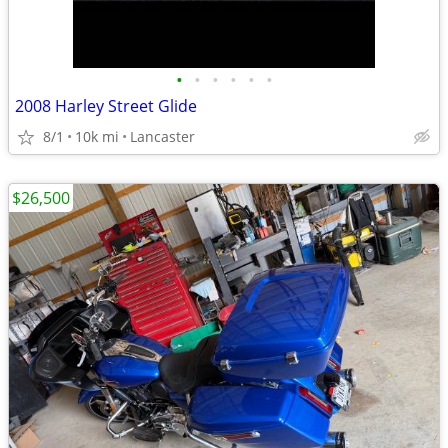
•
•
•
•
•
•
2008 Harley Street Glide
8/1
10k mi
Lancaster
$26,500