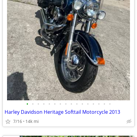
•
•
•
•
•
•
•
•
•
•
•
•
•
•
•
•
Harley Davidson Heritage Softtail Motorcycle 2013
7/16
14k mi