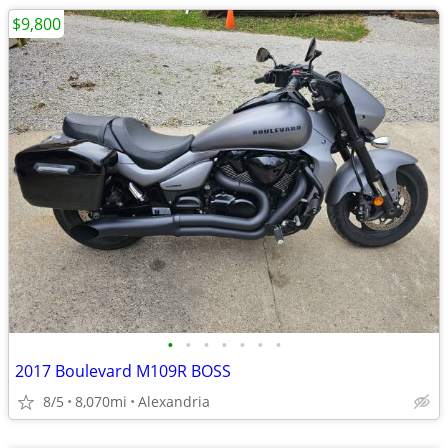
$9,800
•
•
•
•
•
•
•
2017 Boulevard M109R BOSS
8/5
8,070mi
Alexandria