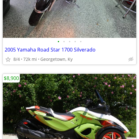
•
•
•
•
•
2005 Yamaha Road Star 1700 Silverado
8/4
72k mi
Georgetown, Ky
$8,900