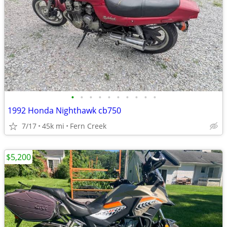
•
•
•
•
•
•
•
•
•
•
1992 Honda Nighthawk cb750
7/17
45k mi
Fern Creek
$5,200