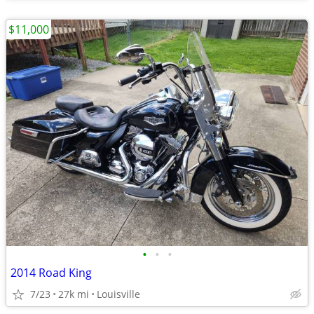
$11,000
•
•
•
2014 Road King
7/23
27k mi
Louisville