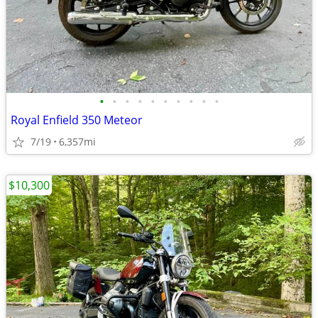
•
•
•
•
•
•
•
•
•
•
Royal Enfield 350 Meteor
7/19
6,357mi
$10,300