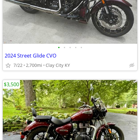
•
•
•
•
•
2024 Street Glide CVO
7/22
2,700mi
Clay City KY
$3,500