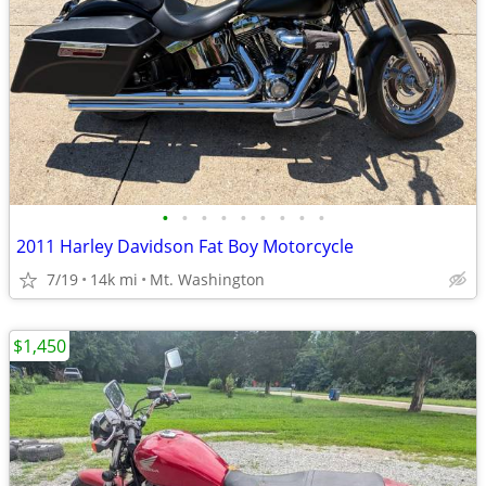
•
•
•
•
•
•
•
•
•
2011 Harley Davidson Fat Boy Motorcycle
7/19
14k mi
Mt. Washington
$1,450