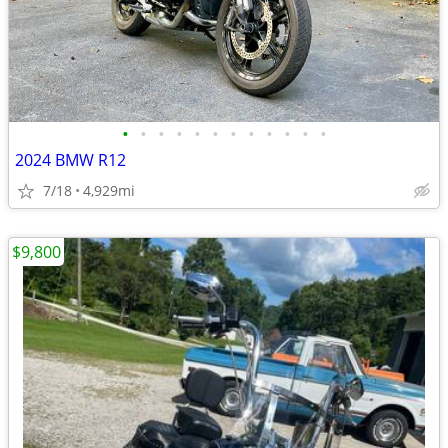
•
•
•
•
•
•
•
•
•
•
•
•
2024 BMW R12
7/18
4,929mi
$9,800