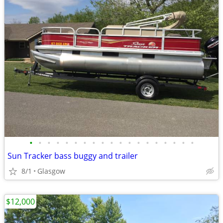
•
•
•
•
•
•
•
•
•
•
•
•
•
•
•
•
•
•
•
Sun Tracker bass buggy and trailer
8/1
Glasgow
$12,000