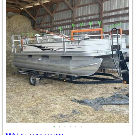
•
•
•
•
•
•
2006 bass buggy pontoon