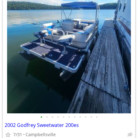
•
•
•
•
•
•
•
•
•
•
•
2002 Godfrey Sweetwater 200es
7/31
Campbellsville