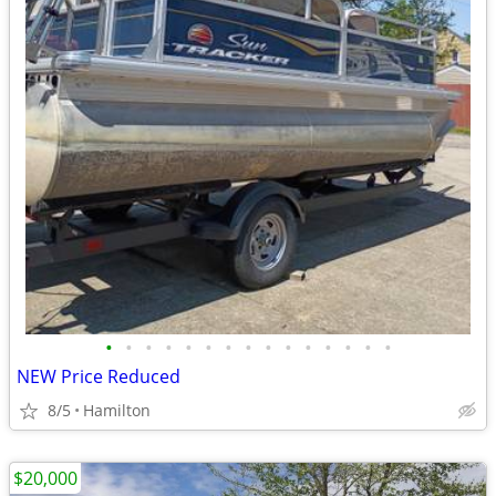
•
•
•
•
•
•
•
•
•
•
•
•
•
•
•
NEW Price Reduced
8/5
Hamilton
$20,000