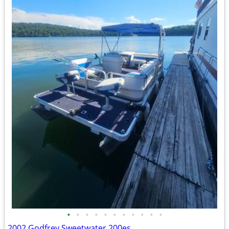
•
•
•
•
•
•
•
•
•
•
•
2002 Godfrey Sweetwater 200es