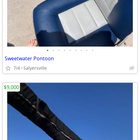
•
•
•
•
•
•
•
•
•
Sweetwater Pontoon
7/4
Salyersville
$9,000