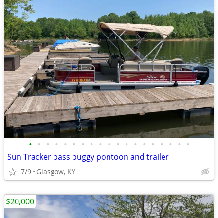
•
•
•
•
•
•
•
•
•
•
•
•
•
•
•
•
•
•
•
Sun Tracker bass buggy pontoon and trailer
7/9
Glasgow, KY
$20,000