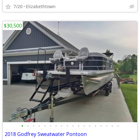
7/20
Elizabethtown
$30,500
•
•
•
•
•
•
•
•
•
•
•
•
•
•
•
•
•
•
2018 Godfrey Sweatwater Pontoon