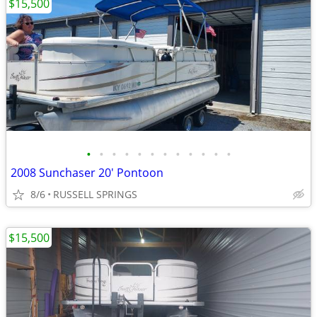
$15,500
•
•
•
•
•
•
•
•
•
•
•
•
2008 Sunchaser 20' Pontoon
8/6
RUSSELL SPRINGS
$15,500