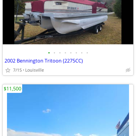
•
•
•
•
•
•
•
•
2002 Bennington Tritoon (2275CC)
7/15
Louisville
$11,500