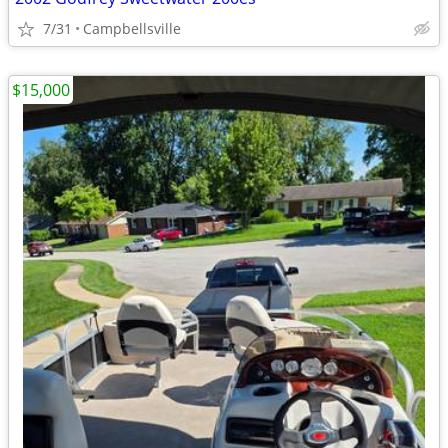
7/31
Campbellsville
$15,000