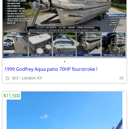
•
1999 Godfrey Aqua patio 70HP fourstroke !
8/3
London KY
$11,500