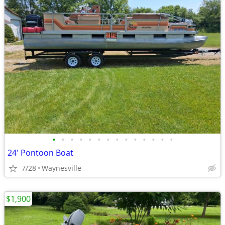
•
•
•
•
•
•
•
•
•
•
•
•
•
•
24' Pontoon Boat
7/28
Waynesville
$1,900