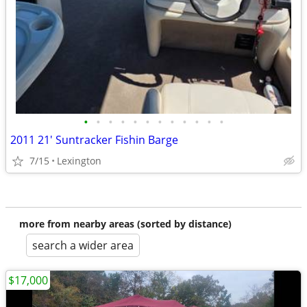
•
•
•
•
•
•
•
•
•
•
•
•
2011 21' Suntracker Fishin Barge
7/15
Lexington
more from nearby areas (sorted by distance)
search a wider area
$17,000