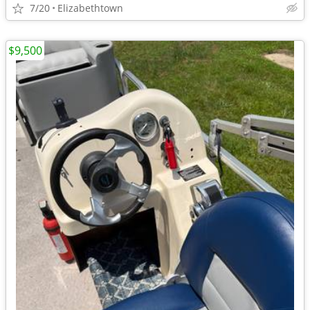
7/20
Elizabethtown
$9,500