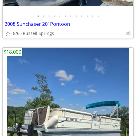
•
•
•
•
•
•
•
•
•
•
•
•
2008 Sunchaser 20' Pontoon
8/6
Russell Springs
$18,000