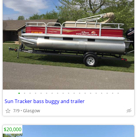
•
•
•
•
•
•
•
•
•
•
•
•
•
•
•
•
•
•
•
Sun Tracker bass buggy and trailer
7/9
Glasgow
$20,000