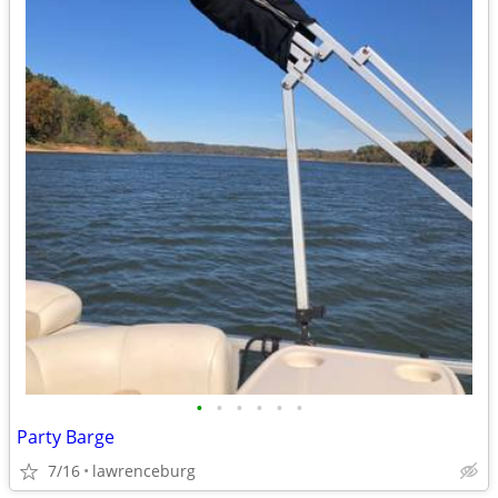
•
•
•
•
•
•
Party Barge
7/16
lawrenceburg