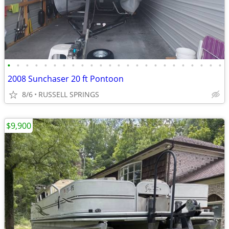
•
•
•
•
•
•
•
•
•
•
•
•
•
•
•
•
•
•
•
•
•
•
•
•
2008 Sunchaser 20 ft Pontoon
8/6
RUSSELL SPRINGS
$9,900