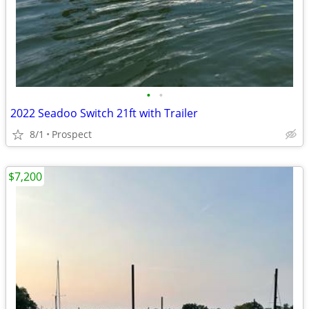
•
•
2022 Seadoo Switch 21ft with Trailer
8/1
Prospect
$7,200