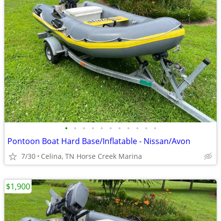
•
•
•
•
•
•
•
•
•
•
•
Pontoon Boat Hard Base/Inflatable - Nissan/Avon
7/30
Celina, TN Horse Creek Marina
$1,900