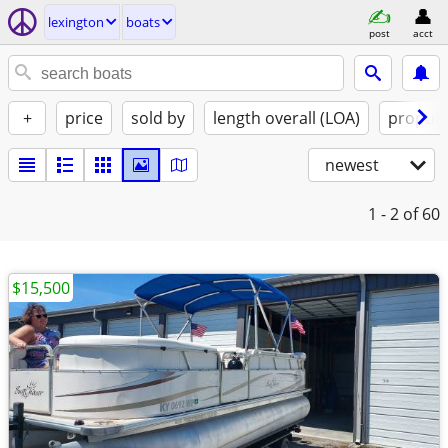
lexington
boats
post
acct
+
price
sold by
length overall (LOA)
propuls
newest
1 - 2
of 60
$15,500