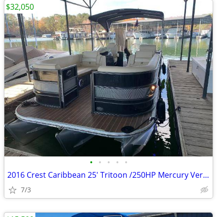
$32,050
•
•
•
•
•
2016 Crest Caribbean 25' Tritoon /250HP Mercury Verado 00768712
7/3