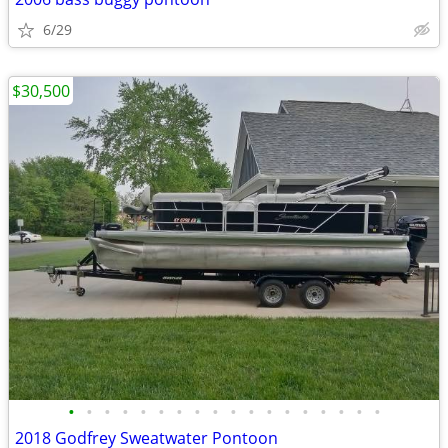
6/29
$30,500
•
•
•
•
•
•
•
•
•
•
•
•
•
•
•
•
•
•
2018 Godfrey Sweatwater Pontoon