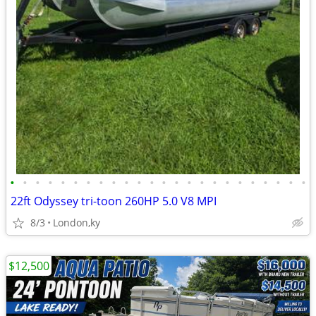
•
•
•
•
•
•
•
•
•
•
•
•
•
•
•
•
•
•
•
•
•
•
•
•
22ft Odyssey tri-toon 260HP 5.0 V8 MPI
8/3
London,ky
$12,500