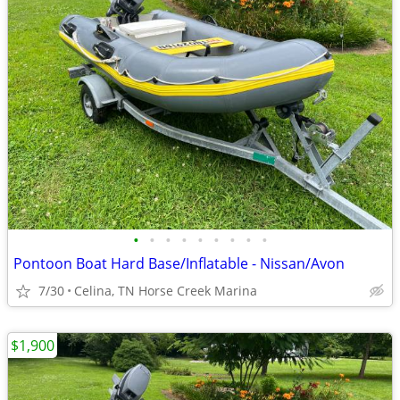
•
•
•
•
•
•
•
•
•
Pontoon Boat Hard Base/Inflatable - Nissan/Avon
7/30
Celina, TN Horse Creek Marina
$1,900