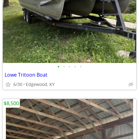
•
•
•
•
•
Lowe Tritoon Boat
6/30
Edgewood, KY
$8,500