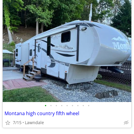
•
•
•
•
•
•
•
•
•
Montana high country fifth wheel
7/15
Lawndale