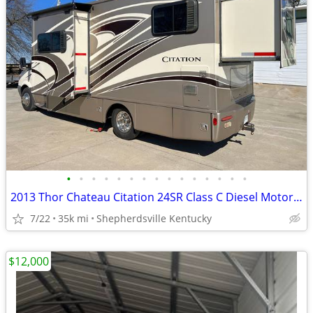
•
•
•
•
•
•
•
•
•
•
•
•
•
•
•
2013 Thor Chateau Citation 24SR Class C Diesel Motorhome
7/22
35k mi
Shepherdsville Kentucky
$12,000