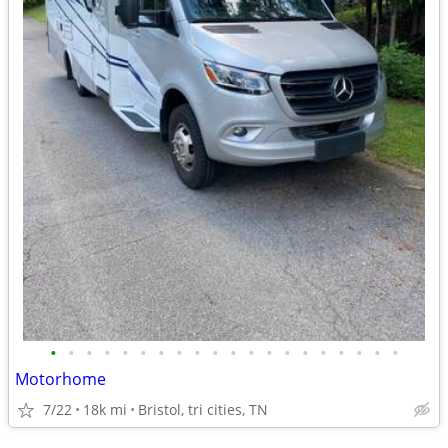
•
•
•
•
•
•
•
•
•
•
•
•
•
•
•
•
•
•
•
•
Motorhome
7/22
18k mi
Bristol, tri cities, TN