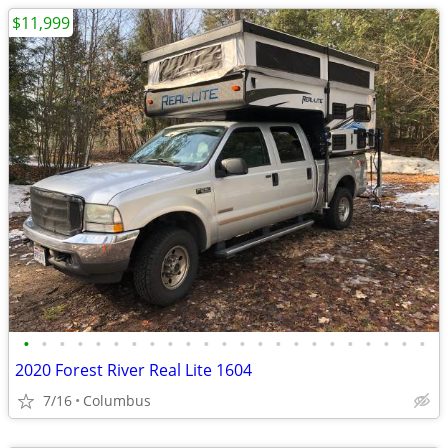
$11,999
•
•
•
•
•
•
•
•
•
•
•
•
•
•
•
•
•
•
•
•
•
•
•
2020 Forest River Real Lite 1604
7/16
Columbus