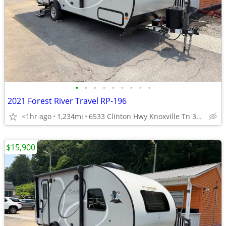
•
•
•
•
•
•
•
•
•
2021 Forest River Travel RP-196
<1hr ago
1,234mi
6533 Clinton Hwy Knoxville Tn 37912
$15,900