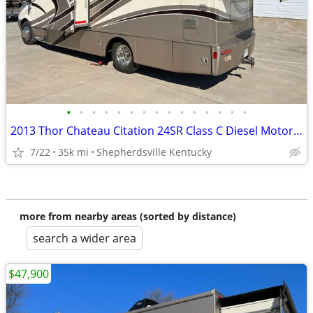
•
•
•
•
•
•
•
•
•
•
•
•
•
•
•
2013 Thor Chateau Citation 24SR Class C Diesel Motorhome
7/22
35k mi
Shepherdsville Kentucky
more from nearby areas (sorted by distance)
search a wider area
$47,900