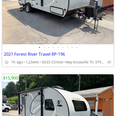
•
•
•
•
•
•
•
•
•
2021 Forest River Travel RP-196
1h ago
1,234mi
6533 Clinton Hwy Knoxville Tn 37912
$15,900