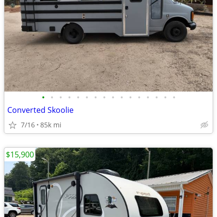
•
•
•
•
•
•
•
•
•
•
•
•
•
•
•
•
Converted Skoolie
7/16
85k mi
$15,900