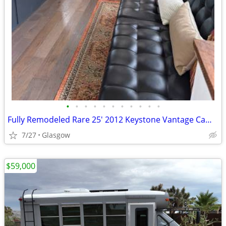
•
•
•
•
•
•
•
•
•
•
•
Fully Remodeled Rare 25' 2012 Keystone Vantage Camper
7/27
Glasgow
$59,000