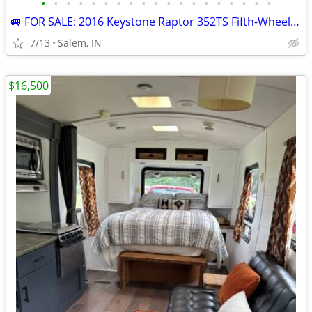
•
•
•
•
•
•
•
•
•
•
•
•
•
•
•
•
•
•
•
🚐 FOR SALE: 2016 Keystone Raptor 352TS Fifth-Wheel Toy Hauler $35,000
7/13
Salem, IN
$16,500