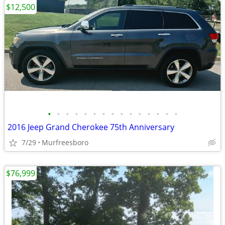
$12,500
•
•
•
•
•
•
•
•
•
•
•
•
•
•
•
2016 Jeep Grand Cherokee 75th Anniversary
7/29
Murfreesboro
$76,999