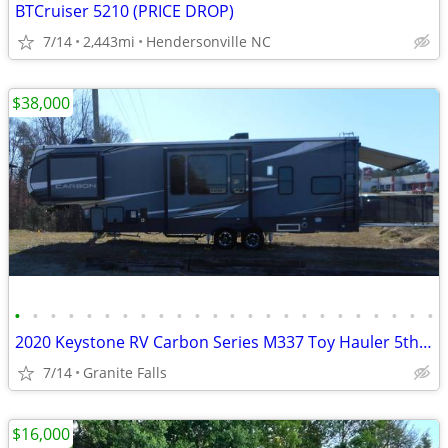
BTCruiser 5210 (PRICE DROP)
7/14
2,443mi
Hendersonville NC
$38,000
•
•
•
•
•
•
•
•
•
•
•
•
•
•
•
•
•
•
•
•
•
•
•
•
2020 Keystone RV Carbon Series M337 Toy Hauler 5th Wheel.
7/14
Granite Falls
$16,000