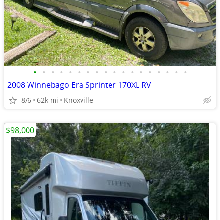
•
•
•
•
•
•
•
•
•
•
•
•
•
•
•
•
•
•
2008 Winnebago Era Sprinter 170XL RV
8/6
62k mi
Knoxville
$98,000