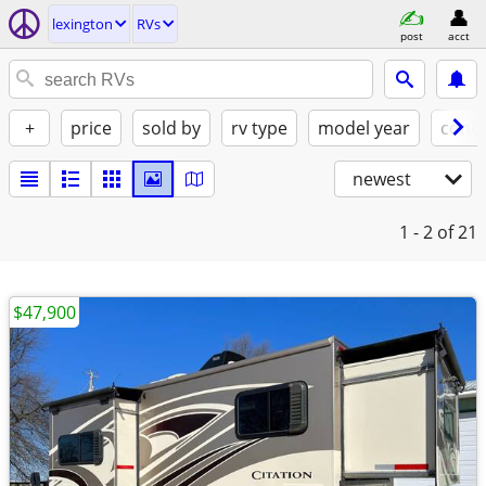
lexington
RVs
post
acct
+
price
sold by
rv type
model year
condi
newest
1 - 2
of 21
$47,900