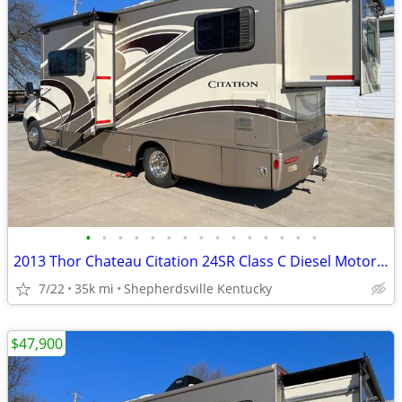
•
•
•
•
•
•
•
•
•
•
•
•
•
•
•
2013 Thor Chateau Citation 24SR Class C Diesel Motorhome
7/22
35k mi
Shepherdsville Kentucky
$47,900