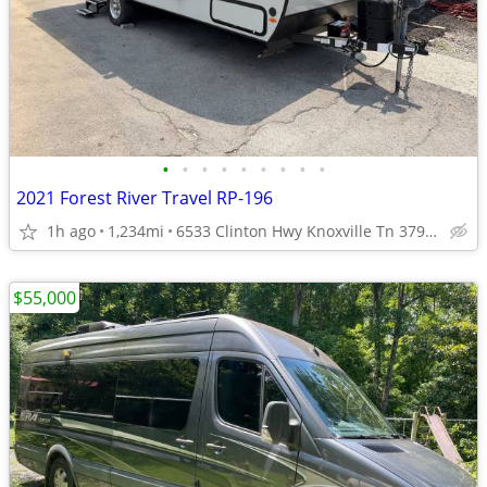
•
•
•
•
•
•
•
•
•
2021 Forest River Travel RP-196
1h ago
1,234mi
6533 Clinton Hwy Knoxville Tn 37912
$55,000