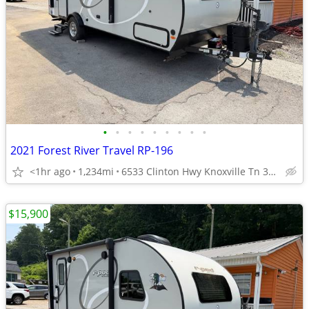
•
•
•
•
•
•
•
•
•
2021 Forest River Travel RP-196
<1hr ago
1,234mi
6533 Clinton Hwy Knoxville Tn 37912
$15,900