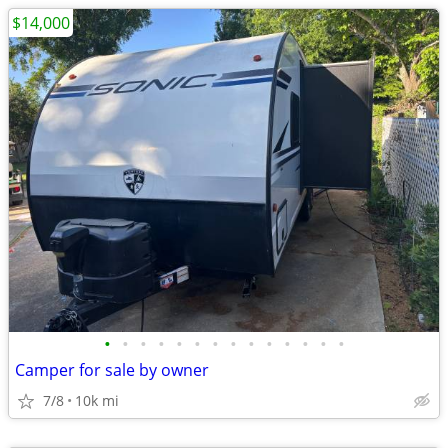
$14,000
•
•
•
•
•
•
•
•
•
•
•
•
•
•
Camper for sale by owner
7/8
10k mi