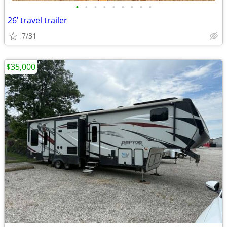
•
•
•
•
•
•
•
•
•
26’ travel trailer
7/31
$35,000