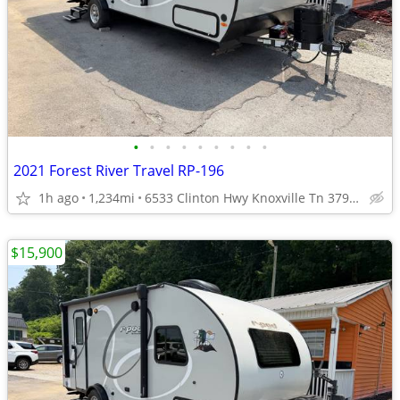
•
•
•
•
•
•
•
•
•
2021 Forest River Travel RP-196
1h ago
1,234mi
6533 Clinton Hwy Knoxville Tn 37912
$15,900