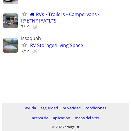
🚐 RVs • Trailers • Campervans •
R*E*N*T*A*L*S
7/19
Issaquah
RV Storage/Living Space
7/14
ayuda
seguridad
privacidad
condiciones
acerca de
aplicación
mapa del sitio
© 2026 craigslist