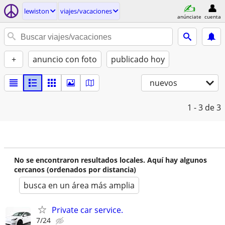
lewiston
viajes/vacaciones
anúnciate
cuenta
+
anuncio con foto
publicado hoy
nuevos
1 - 3
de 3
No se encontraron resultados locales. Aquí hay algunos
cercanos (ordenados por distancia)
busca en un área más amplia
Private car service.
7/24