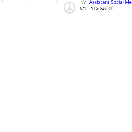
Assistant Social M
8/1
$15-$20