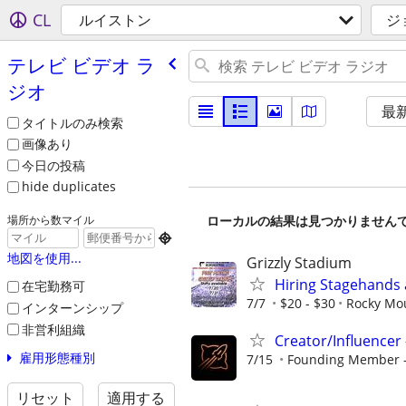
CL
ルイストン
ジ
テレビ ビデオ ラ
ジオ
最
タイトルのみ検索
画像あり
今日の投稿
hide duplicates
ローカルの結果は見つかりません
場所から数マイル

地図を使用...
Grizzly Stadium
Hiring Stagehands 
在宅勤務可
7/7
$20 - $30
Rocky Mou
インターンシップ
非営利組織
Creator/Influencer 
雇用形態種別
7/15
Founding Member - 
リセット
適用する