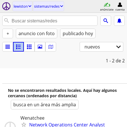
lewiston
sistemas/redes
anúnciate
cuenta
+
anuncio con foto
publicado hoy
nuevos
1 - 2
de 2
No se encontraron resultados locales. Aquí hay algunos
cercanos (ordenados por distancia)
busca en un área más amplia
Wenatchee
Network Operations Center Analyst