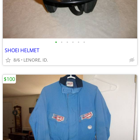
•
•
•
•
•
•
SHOEI HELMET
8/6
LENORE, ID.
$100