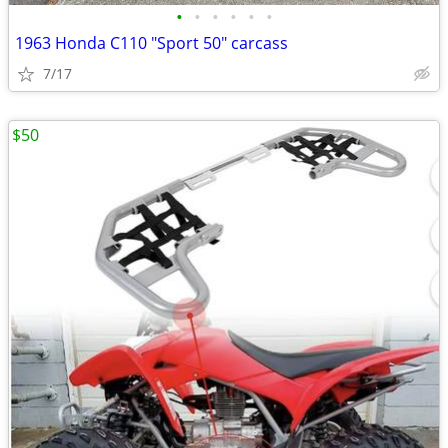
•
•
•
•
•
•
1963 Honda C110 "Sport 50" carcass
7/17
$50