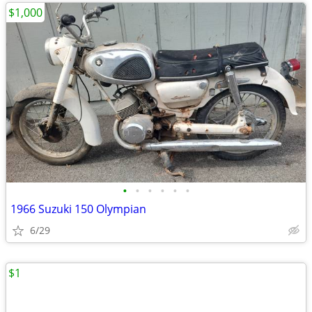
$1,000
•
•
•
•
•
•
1966 Suzuki 150 Olympian
6/29
$1