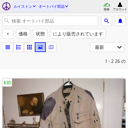
ルイストン
オートバイ部品
投稿
アカウント
+
価格
状態
により販売されています
最新
1 - 2
26 の
$30