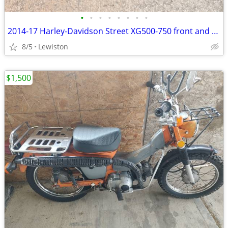
•
•
•
•
•
•
•
•
2014-17 Harley-Davidson Street XG500-750 front and rear wheels
8/5
Lewiston
$1,500