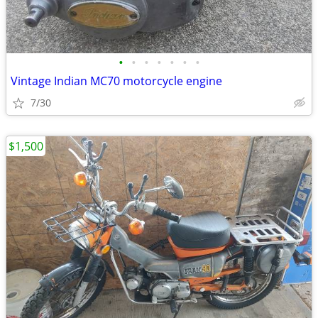
•
•
•
•
•
•
•
Vintage Indian MC70 motorcycle engine
7/30
$1,500