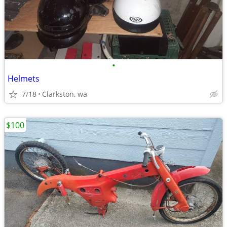
•
Helmets
7/18
Clarkston, wa
$100