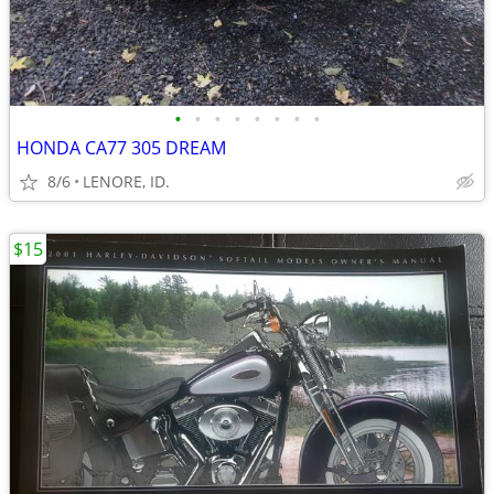
•
•
•
•
•
•
•
•
HONDA CA77 305 DREAM
8/6
LENORE, ID.
$15