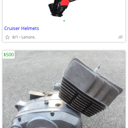
•
Cruiser Helmets
8/1
Lenore,
$500