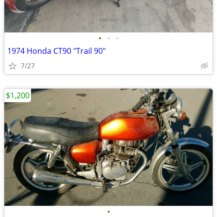
•
•
•
1974 Honda CT90 "Trail 90"
7/27
$1,200
•