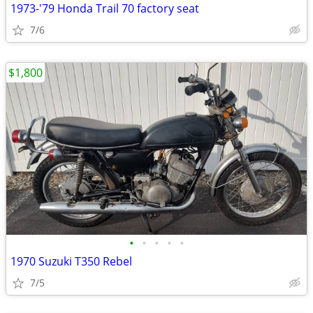
1973-'79 Honda Trail 70 factory seat
7/6
$1,800
•
•
•
•
•
1970 Suzuki T350 Rebel
7/5