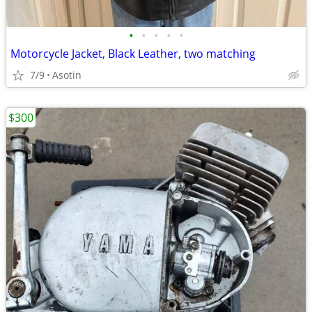
•
•
•
•
•
Motorcycle Jacket, Black Leather, two matching
7/9
Asotin
$300