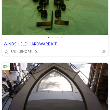
•
•
•
•
WINDSHIELD HARDWARE KIT
8/6
LENORE, ID.
$20