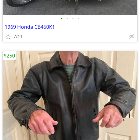
•
•
•
•
1969 Honda CB450K1
7/11
$250