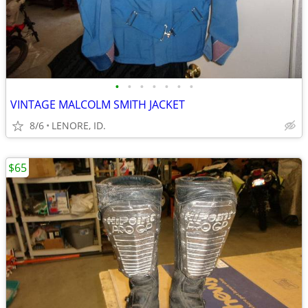
•
•
•
•
•
•
•
VINTAGE MALCOLM SMITH JACKET
8/6
LENORE, ID.
$65