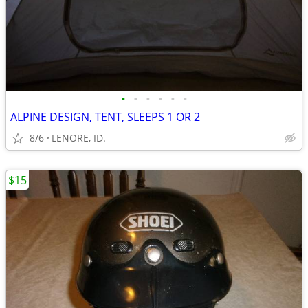
•
•
•
•
•
•
ALPINE DESIGN, TENT, SLEEPS 1 OR 2
8/6
LENORE, ID.
$15