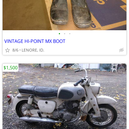
•
•
•
VINTAGE HI-POINT MX BOOT
8/6
LENORE, ID.
$1,500