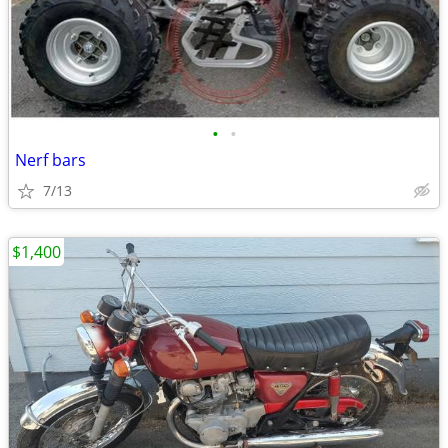
•
•
Nerf bars
7/13
$1,400