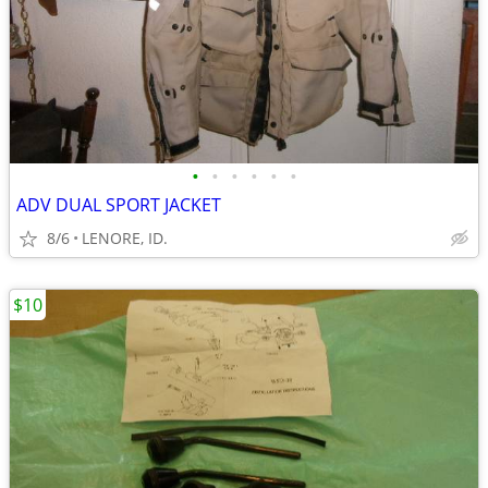
•
•
•
•
•
•
ADV DUAL SPORT JACKET
8/6
LENORE, ID.
$10