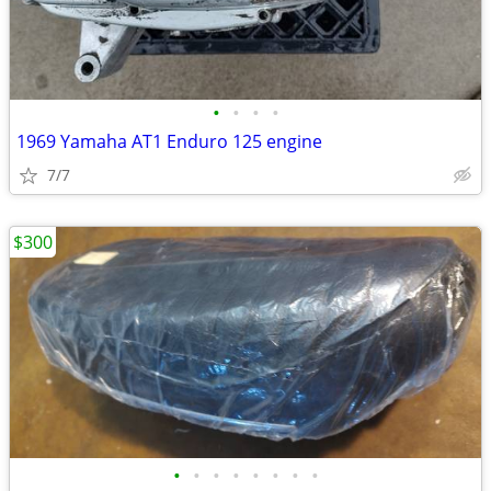
•
•
•
•
1969 Yamaha AT1 Enduro 125 engine
7/7
$300
•
•
•
•
•
•
•
•