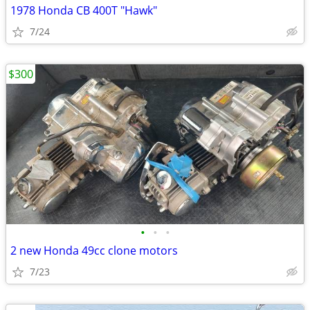
1978 Honda CB 400T "Hawk"
7/24
$300
•
•
•
2 new Honda 49cc clone motors
7/23