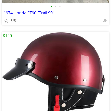
•
•
•
1974 Honda CT90 "Trail 90"
8/5
$120