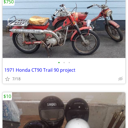
$750
•
•
•
1971 Honda CT90 Trail 90 project
7/18
$10