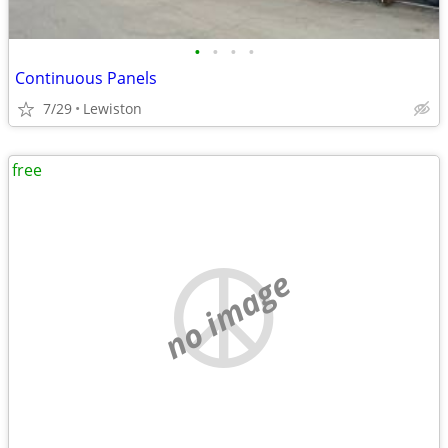
•
•
•
•
Continuous Panels
7/29
Lewiston
free
no image