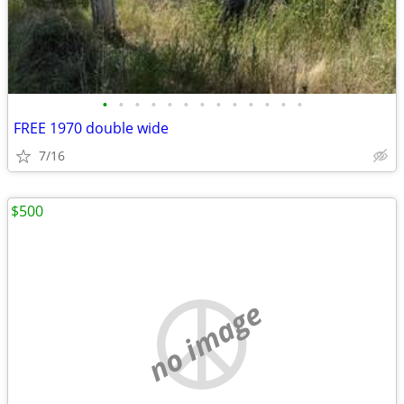
•
•
•
•
•
•
•
•
•
•
•
•
•
FREE 1970 double wide
7/16
$500
no image