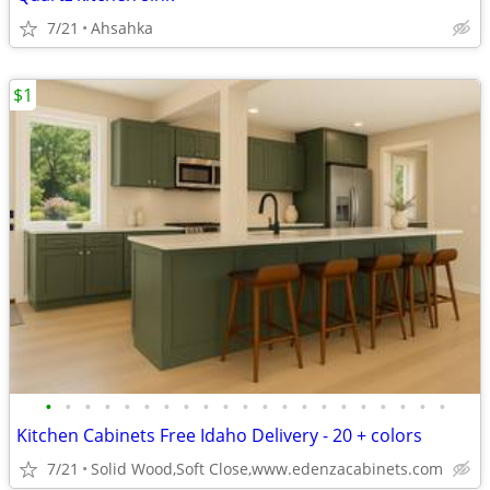
7/21
Ahsahka
$1
•
•
•
•
•
•
•
•
•
•
•
•
•
•
•
•
•
•
•
•
•
Kitchen Cabinets Free Idaho Delivery - 20 + colors
7/21
Solid Wood,Soft Close,www.edenzacabinets.com