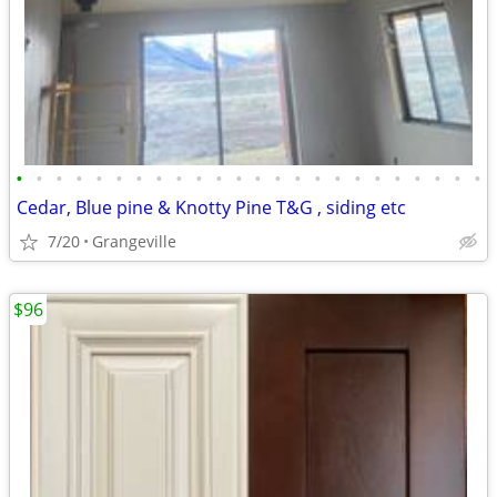
•
•
•
•
•
•
•
•
•
•
•
•
•
•
•
•
•
•
•
•
•
•
•
•
Cedar, Blue pine & Knotty Pine T&G , siding etc
7/20
Grangeville
$96