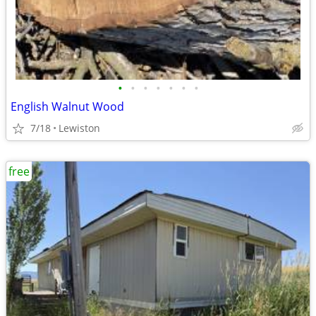
•
•
•
•
•
•
•
English Walnut Wood
7/18
Lewiston
free