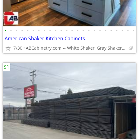
•
•
•
•
•
•
•
•
•
•
•
•
•
•
•
•
•
•
•
•
•
•
•
•
American Shaker Kitchen Cabinets
7/30
ABCabinetry.com -- White Shaker, Gray Shaker, Raised Panel
$1