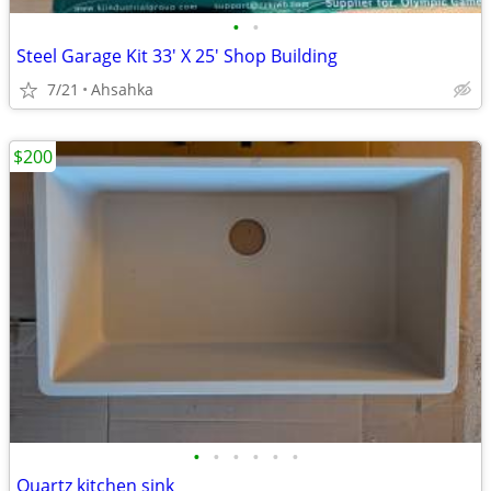
•
•
Steel Garage Kit 33' X 25' Shop Building
7/21
Ahsahka
$200
•
•
•
•
•
•
Quartz kitchen sink