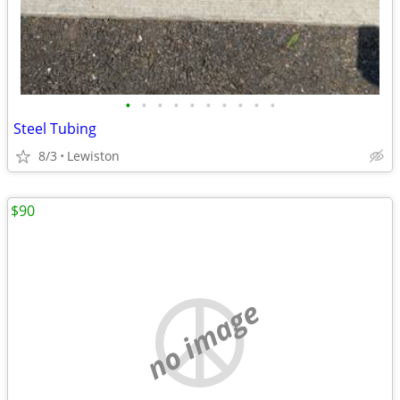
•
•
•
•
•
•
•
•
•
•
Steel Tubing
8/3
Lewiston
$90
no image