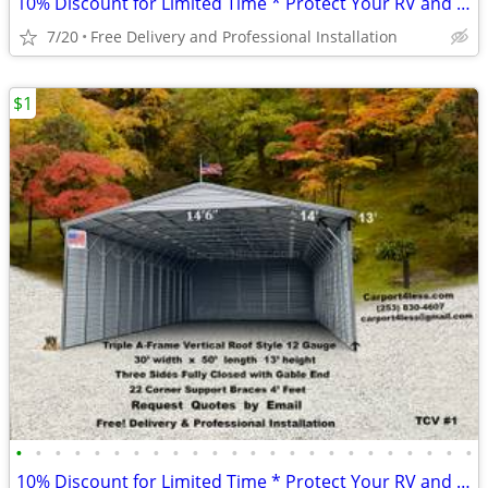
10% Discount for Limited Time * Protect Your RV and Boat *
7/20
Free Delivery and Professional Installation
$1
•
•
•
•
•
•
•
•
•
•
•
•
•
•
•
•
•
•
•
•
•
•
•
•
10% Discount for Limited Time * Protect Your RV and Boat *