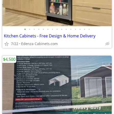
•
•
•
•
•
•
•
•
•
•
•
•
•
•
•
Kitchen Cabinets - Free Design & Home Delivery
7/22
Edenza Cabinets.com
$4,500