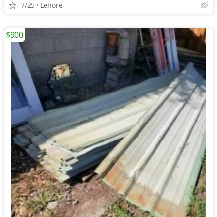
7/25
Lenore
$900