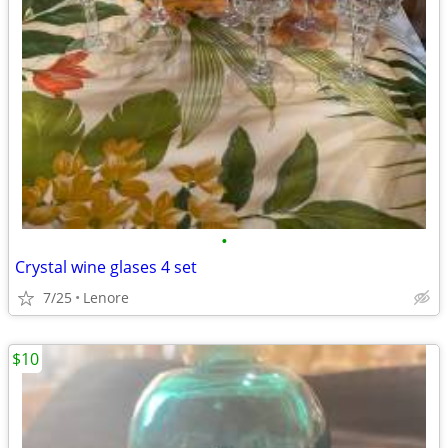
•
Crystal wine glases 4 set
7/25
Lenore
$10