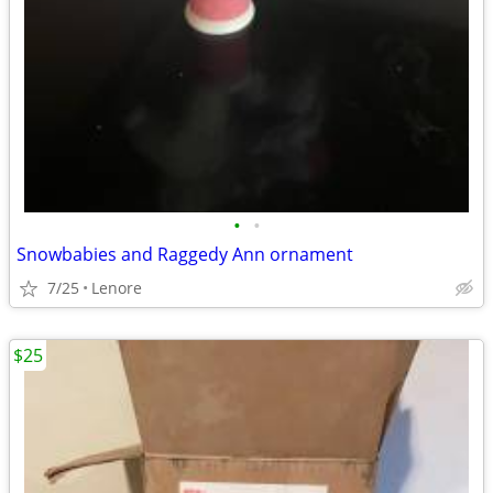
•
•
Snowbabies and Raggedy Ann ornament
7/25
Lenore
$25