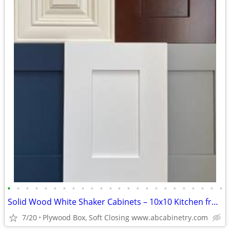
•
•
•
•
•
•
•
•
•
•
•
•
•
•
•
•
•
•
•
•
•
•
•
•
Solid Wood White Shaker Cabinets – 10x10 Kitchen from $1,950+ (Free De
7/20
Plywood Box, Soft Closing www.abcabinetry.com