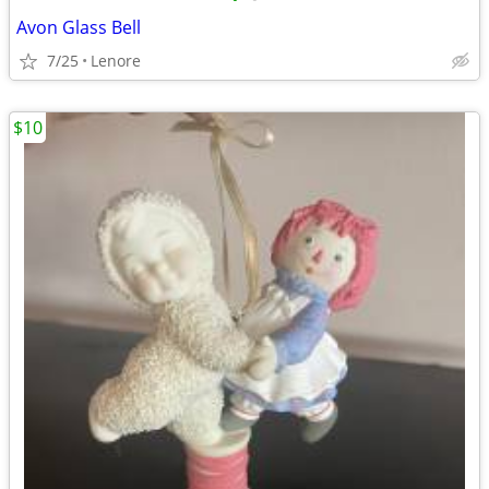
Avon Glass Bell
7/25
Lenore
$10