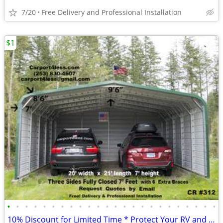
7/20
Free Delivery and Professional Installation
$1
•
•
•
•
•
•
•
•
•
•
•
•
•
•
•
•
•
•
•
•
•
•
•
•
10% Discount for Limited Time * Protect Your RV and Boat *