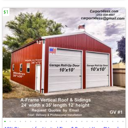
$1
•
•
•
•
•
•
•
•
•
•
•
•
•
•
•
•
•
•
•
•
•
•
•
•