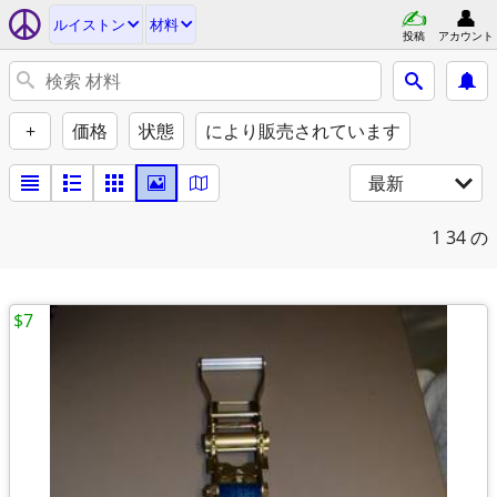
ルイストン
材料
投稿
アカウント
+
価格
状態
により販売されています
最新
1
34 の
$7