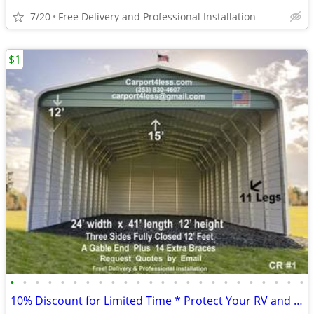
7/20
Free Delivery and Professional Installation
$1
•
•
•
•
•
•
•
•
•
•
•
•
•
•
•
•
•
•
•
•
•
•
•
•
10% Discount for Limited Time * Protect Your RV and Boat *