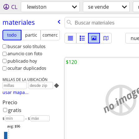
CL
lewiston
se vende
materiales
todo
partic
comerc
nu
buscar solo títulos
anuncio con foto
publicado hoy
$120
ocultar duplicados
MILLAS DE LA UBICACIÓN
no imag

usar mapa...
Precio
gratis
$
– $
avg: $96