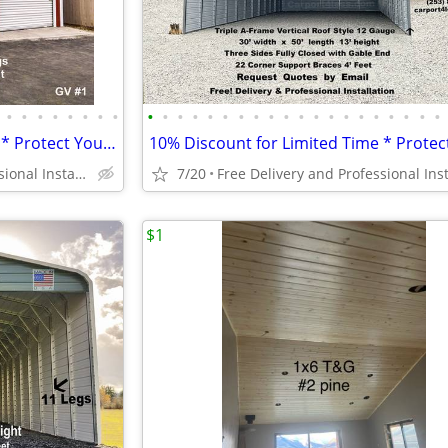
•
•
•
•
•
•
•
•
•
•
•
•
•
•
•
•
•
•
•
•
•
•
•
•
•
•
•
•
10% Discount for Limited Time * Protect Your RV and Boat *
Free Delivery and Professional Installation
7/20
$1