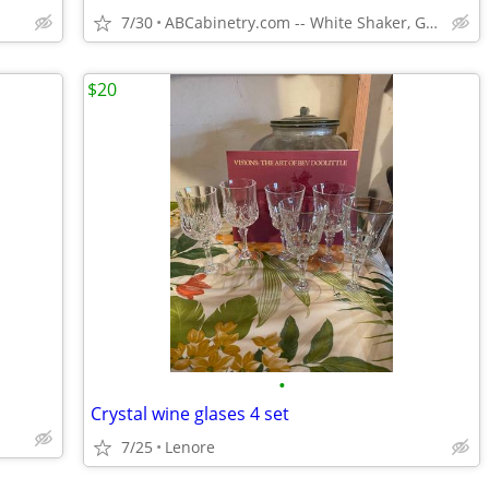
7/30
ABCabinetry.com -- White Shaker, Gray Shaker, Raised Panel
$20
•
Crystal wine glases 4 set
7/25
Lenore