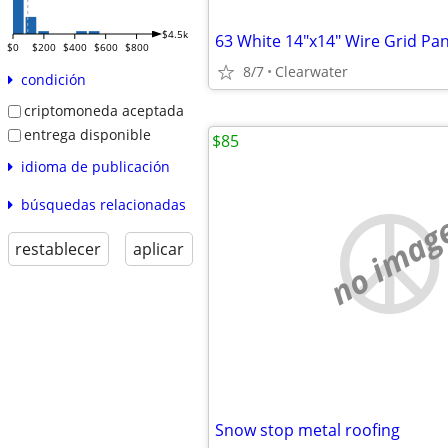
$4.5k
$0
$200
$400
$600
$800
8/7
Clearwater
condición
criptomoneda aceptada
entrega disponible
$85
idioma de publicación
búsquedas relacionadas
no imag
restablecer
aplicar
Snow stop metal roofing