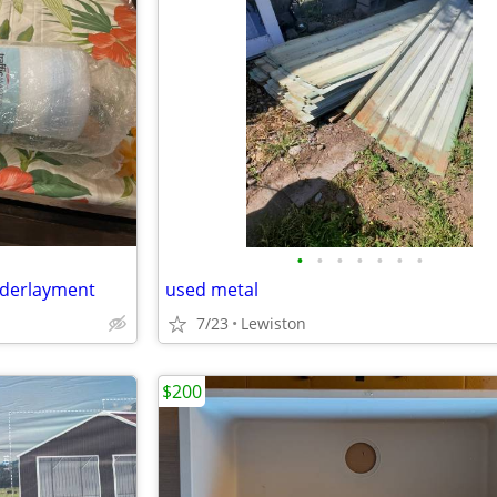
•
•
•
•
•
•
•
nderlayment
used metal
7/23
Lewiston
$200