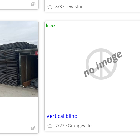
8/3
Lewiston
free
no image
Vertical blind
7/27
Grangeville