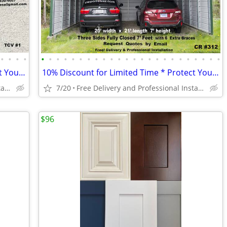
•
•
•
•
•
•
•
•
•
•
•
•
•
•
•
•
•
•
•
•
•
•
•
•
•
•
•
•
10% Discount for Limited Time * Protect Your RV and Boat *
10% Discount for Limited Time * Protect Your RV and Boat *
Free Delivery and Professional Installation
7/20
Free Delivery and Professional Installation
$96