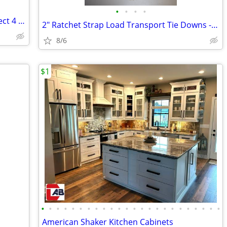
•
•
•
•
50 Black 14"x14" Wire Grid Panels - Perfect 4 Retail Displays/Storage
2" Ratchet Strap Load Transport Tie Downs - Qty 20
8/6
$1
•
•
•
•
•
•
•
•
•
•
•
•
•
•
•
•
•
•
•
•
•
•
•
•
American Shaker Kitchen Cabinets