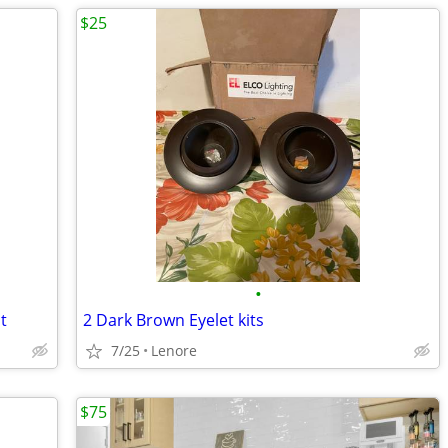
$25
•
t
2 Dark Brown Eyelet kits
7/25
Lenore
$75