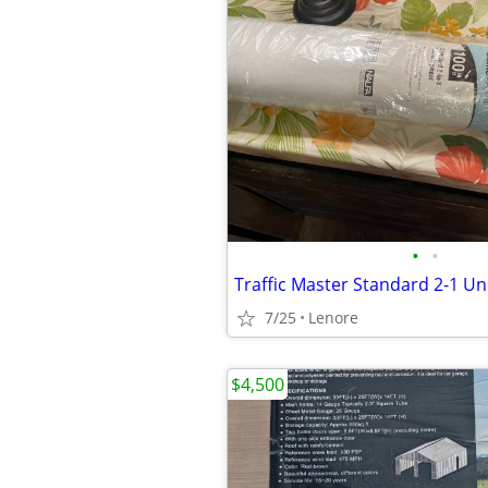
•
•
Traffic Master Standard 2-1 U
7/25
Lenore
$4,500