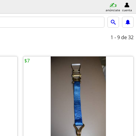
anúnciate
cuenta
1 - 9
de 32
$7