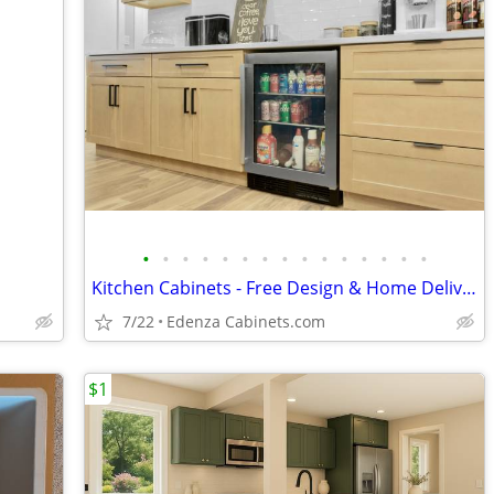
•
•
•
•
•
•
•
•
•
•
•
•
•
•
•
Kitchen Cabinets - Free Design & Home Delivery
7/22
Edenza Cabinets.com
$1