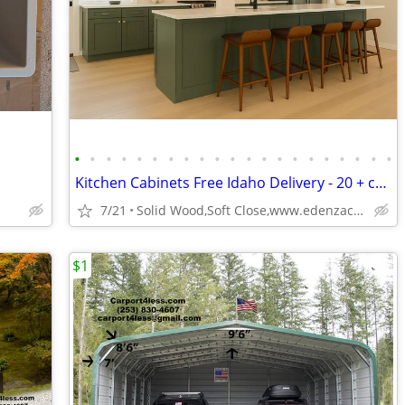
•
•
•
•
•
•
•
•
•
•
•
•
•
•
•
•
•
•
•
•
•
Kitchen Cabinets Free Idaho Delivery - 20 + colors
7/21
Solid Wood,Soft Close,www.edenzacabinets.com
$1