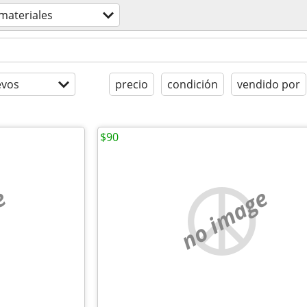
materiales
evos
precio
condición
vendido por
$90
e
no image