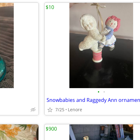
$10
•
•
Snowbabies and Raggedy Ann ornamen
7/25
Lenore
$900