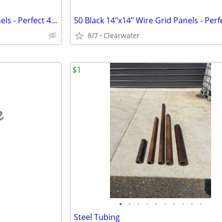
63 White 14"x14" Wire Grid Panels - Perfect 4 Retail Displays/Storage
8/7
Clearwater
$1
e
•
•
•
•
•
•
•
•
•
•
Steel Tubing