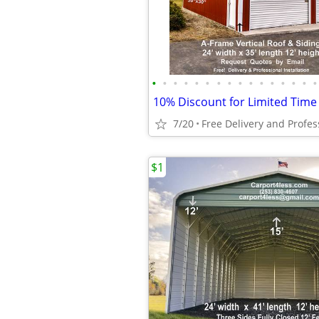
•
•
•
•
•
•
•
•
•
•
•
•
•
•
•
•
7/20
$1