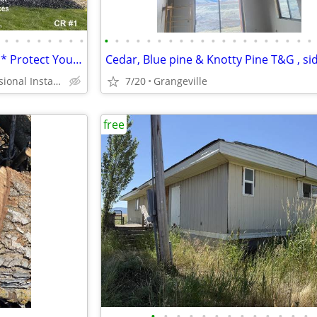
•
•
•
•
•
•
•
•
•
•
•
•
•
•
•
•
•
•
•
•
•
•
•
•
•
•
•
•
10% Discount for Limited Time * Protect Your RV and Boat *
Free Delivery and Professional Installation
7/20
Grangeville
free
•
•
•
•
•
•
•
•
•
•
•
•
•