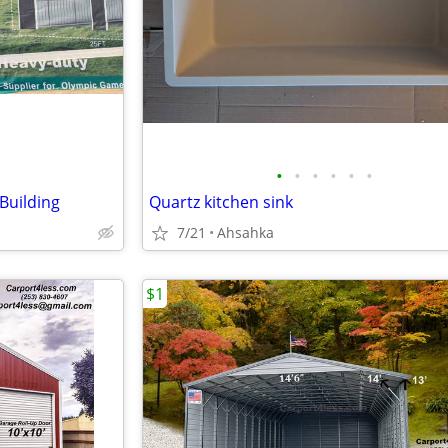
•
•
•
•
•
•
 Building
Quartz kitchen sink
7/21
Ahsahka
$1