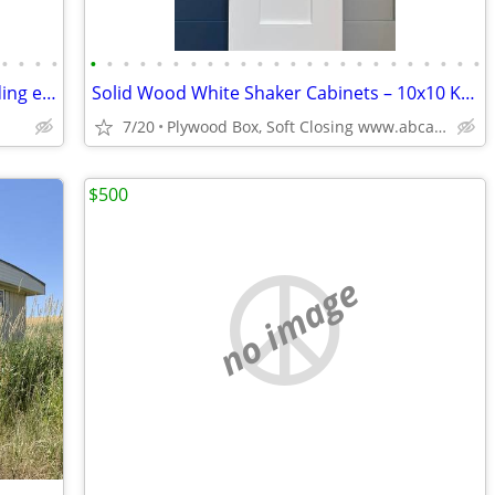
•
•
•
•
•
•
•
•
•
•
•
•
•
•
•
•
•
•
•
•
•
•
•
•
•
•
•
•
Cedar, Blue pine & Knotty Pine T&G , siding etc
Solid Wood White Shaker Cabinets – 10x10 Kitchen from $1,950+ (Free De
7/20
Plywood Box, Soft Closing www.abcabinetry.com
$500
no image