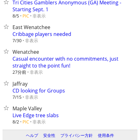
Tri Cities Gamblers Anonymous (GA) Meeting -
Starting Sept. 1
非表示
8/5
PIC
East Wenatchee
Cribbage players needed
非表示
7/30
Wenatchee
Casual encounter with no commitments, just
straight to the point fun!
27分前
非表示
Jaffray
CD looking for Groups
非表示
7/15
Maple Valley
Live Edge tree slabs
非表示
8/2
PIC
ヘルプ
安全性
プライバシー方針
使用条件