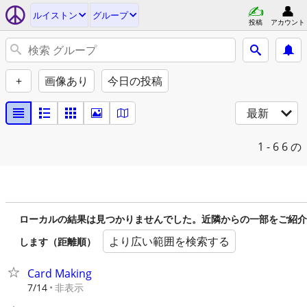
ルイストン
グループ
投稿
アカウント
+
画像あり
今日の投稿
最新
1 - 6
6 の
ローカルの結果は見つかりませんでした。近隣からの一部をご紹介
より広い範囲を検索する
します（距離順）
Card Making
非表示
7/14