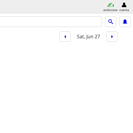
anúnciate
cuenta
Sat, Jun 27