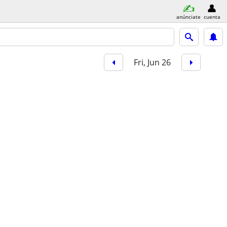
anúnciate
cuenta
Fri, Jun 26