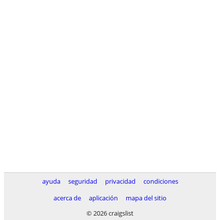
ayuda
seguridad
privacidad
condiciones
acerca de
aplicación
mapa del sitio
© 2026 craigslist