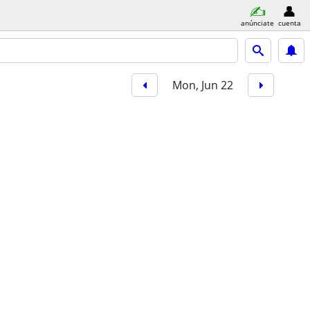
anúnciate
cuenta
Mon, Jun 22