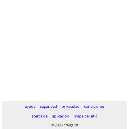
ayuda
seguridad
privacidad
condiciones
acerca de
aplicación
mapa del sitio
© 2026 craigslist