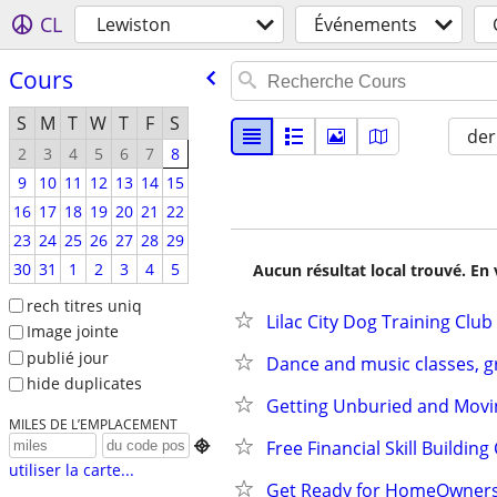
CL
Lewiston
Événements
Cours
S
M
T
W
T
F
S
der
2
3
4
5
6
7
8
9
10
11
12
13
14
15
16
17
18
19
20
21
22
23
24
25
26
27
28
29
30
31
1
2
3
4
5
Aucun résultat local trouvé. En 
rech titres uniq
Lilac City Dog Training Club
Image jointe
publié jour
Dance and music classes, gr
hide duplicates
Getting Unburied and Movin
MILES DE L’EMPLACEMENT
Free Financial Skill Building

utiliser la carte...
Get Ready for HomeOwners