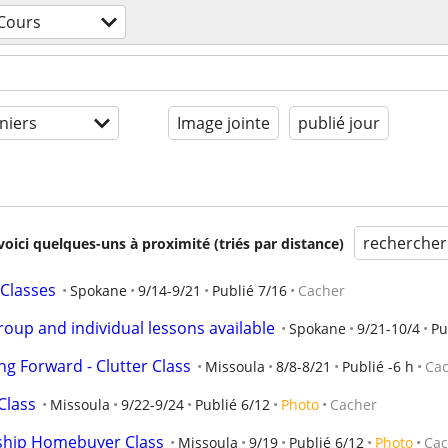
Cours
niers
Image jointe
publié jour
rechercher
voici quelques-uns à proximité (triés par distance)
 Classes
Spokane
9/14-9/21
Publié 7/16
Cacher
oup and individual lessons available
Spokane
9/21-10/4
Pu
g Forward - Clutter Class
Missoula
8/8-8/21
Publié -6 h
Ca
 Class
Missoula
9/22-9/24
Publié 6/12
Photo
Cacher
hip Homebuyer Class
Missoula
9/19
Publié 6/12
Photo
Cac