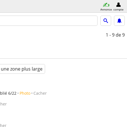
Annonce
compte
1 - 9
de 9
 une zone plus large
blié 6/22
Photo
Cacher
cher
her