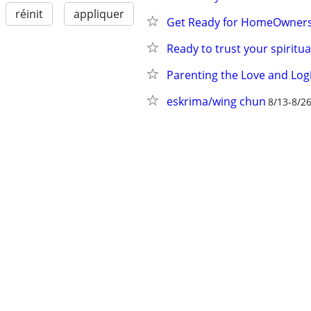
réinit
appliquer
Get Ready for HomeOwners
Ready to trust your spiritual
Parenting the Love and Log
eskrima/wing chun
8/13-8/2