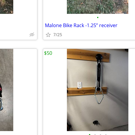
•
Malone Bike Rack -1.25” receiver
7/25
$50
•
•
•
•