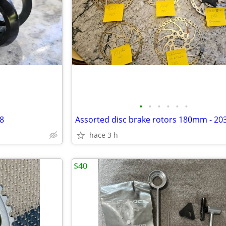
•
•
•
•
•
•
.8
Assorted disc brake rotors 180mm - 2
hace 3 h
$40