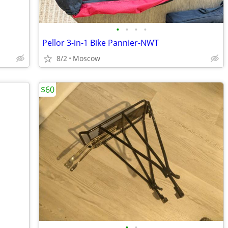
•
•
•
•
Pellor 3-in-1 Bike Pannier-NWT
8/2
Moscow
$60
•
•