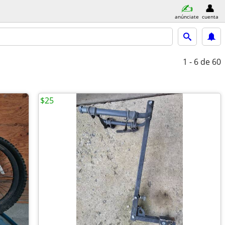
anúnciate
cuenta
1 - 6
de 60
$25