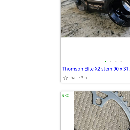
•
•
•
•
Thomson Elite X2 stem 90 x 31
hace 3 h
$30