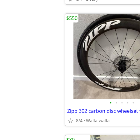
$550
•
•
•
•
•
8/4
Walla walla
$30