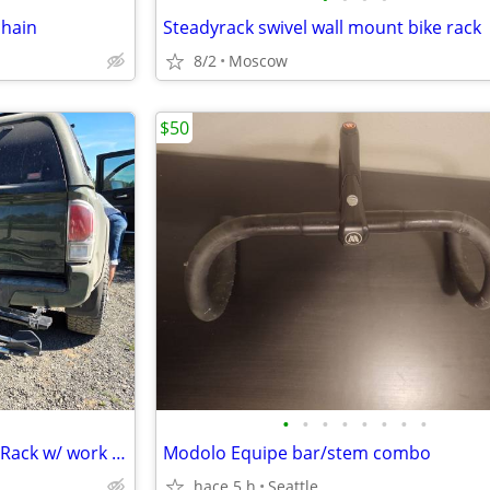
chain
Steadyrack swivel wall mount bike rack
8/2
Moscow
$50
•
•
•
•
•
•
•
•
Kuat Heavy duty Bicycle/E-bike Rack w/ work stand
Modolo Equipe bar/stem combo
hace 5 h
Seattle