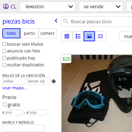
CL
lewiston
se vende
piezas bicis
todo
partic
comerc
nu
buscar solo títulos
anuncio con foto
publicado hoy
$20
ocultar duplicados
MILLAS DE LA UBICACIÓN

usar mapa...
Precio
gratis
$
– $
MARCA Y MODELO