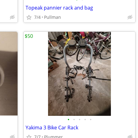
Topeak pannier rack and bag
7/4
Pullman
$50
•
•
•
•
•
Yakima 3 Bike Car Rack
7/7
Plummer