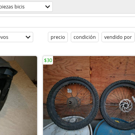
piezas bicis
evos
precio
condición
vendido por
$30