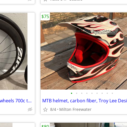
$75
•
•
•
•
•
•
•
•
•
Zipp 302 carbon disc wheelset wheels 700c tubeless ready
8/4
Milton Freewater
$80