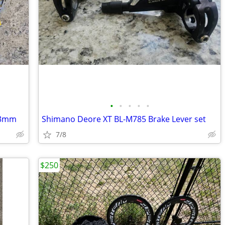
•
•
•
•
•
03mm
Shimano Deore XT BL-M785 Brake Lever set
7/8
$250