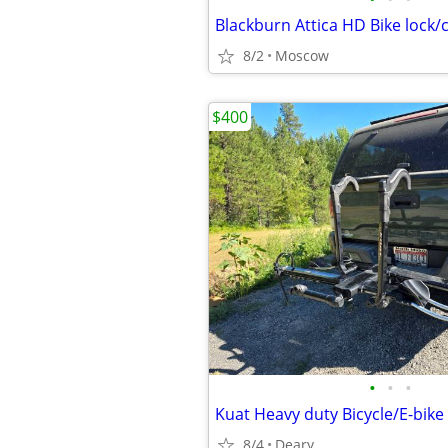
Blackburn Attica HD Bike lock/
8/2
Moscow
$400
•
•
•
8/4
Deary