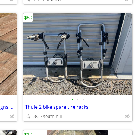
$80
•
•
•
MTB helmet, carbon fiber, Troy Lee Designs, md/lg
Thule 2 bike spare tire racks
8/3
south hill
$10