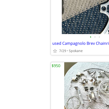
•
•
•
used Campagnolo Brev Chainri
7/29
Spokane
$950