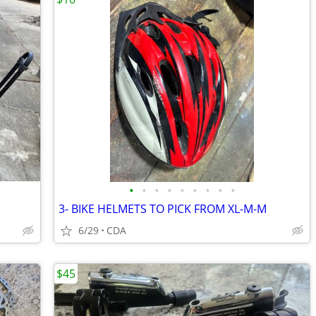
•
•
•
•
•
•
•
•
•
3- BIKE HELMETS TO PICK FROM XL-M-M
6/29
CDA
$45