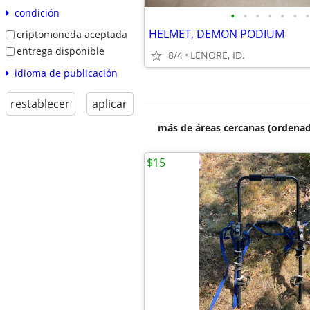
condición
•
•
•
•
•
•
•
HELMET, DEMON PODIUM
criptomoneda aceptada
entrega disponible
8/4
LENORE, ID.
idioma de publicación
restablecer
aplicar
más de áreas cercanas (ordenad
$15