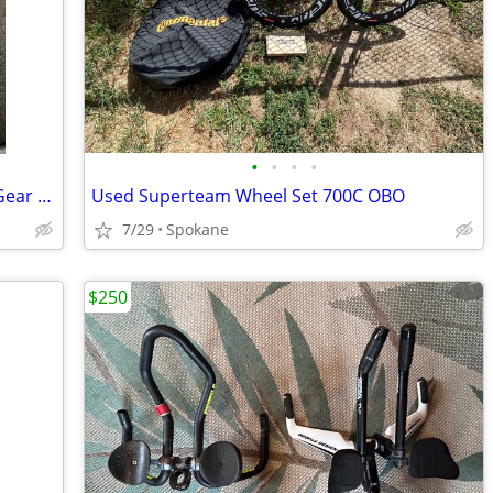
•
•
•
•
Dura-ace Rear Dropout Centering and Gear Hanger Alignment Tool
Used Superteam Wheel Set 700C OBO
7/29
Spokane
$250