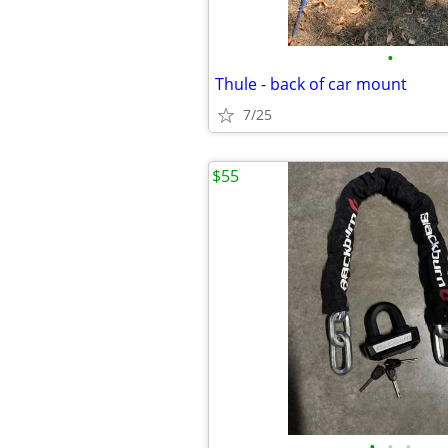
•
Thule - back of car mount
7/25
$55
•
•
•