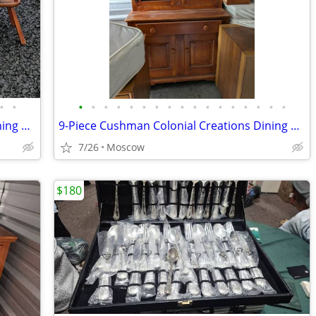
•
•
•
•
•
•
•
•
•
•
•
•
•
•
•
•
•
•
•
9-Piece Cushman Colonial Creations Dining Room Set – Solid Maple
9-Piece Cushman Colonial Creations Dining Room Set
7/26
Moscow
$180