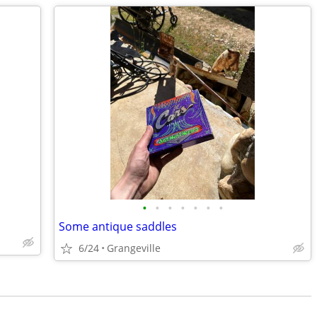
•
•
•
•
•
•
•
Some antique saddles
6/24
Grangeville