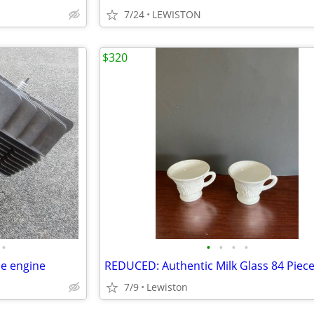
7/24
LEWISTON
$320
•
•
•
•
•
le engine
REDUCED: Authentic Milk Glass 84 Piec
7/9
Lewiston