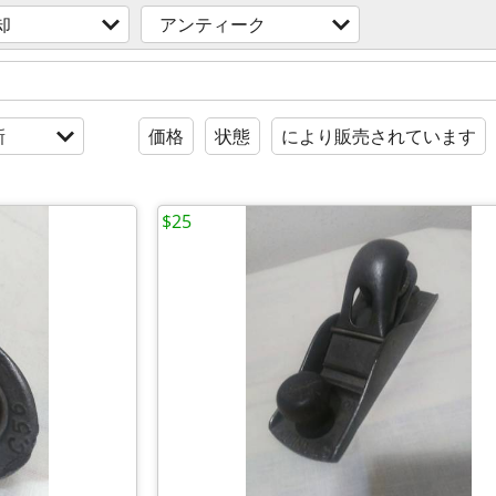
却
アンティーク
新
価格
状態
により販売されています
$25