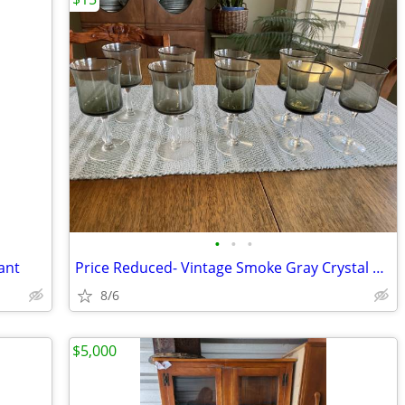
•
•
•
ant
Price Reduced- Vintage Smoke Gray Crystal With Platinum Rims
8/6
$5,000