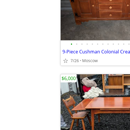
•
•
•
•
•
•
•
•
•
•
•
•
7/26
Moscow
$6,000