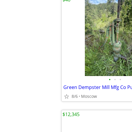
•
•
•
Green Dempster Mill Mfg Co 
8/6
Moscow
$12,345