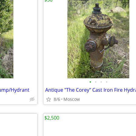
•
•
•
•
Pump/Hydrant
Antique "The Corey" Cast Iron Fire Hydr
8/6
Moscow
$2,500