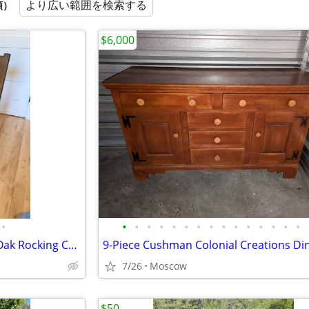
より広い範囲を検索する
順）
$6,000
•
•
•
•
•
•
•
•
•
•
•
•
•
•
•
•
Antique Vintage Mission Style Oak Rocking Chair
7/26
Moscow
$50