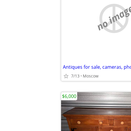
no imag
7/13
Moscow
$6,000