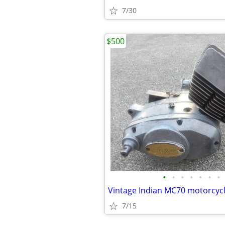
7/30
$500
•
•
•
•
•
•
•
Vintage Indian MC70 motorcyc
7/15