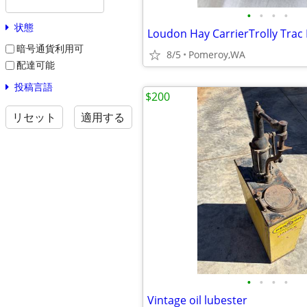
•
•
•
•
状態
Loudon Hay CarrierTrolly Tra
暗号通貨利用可
8/5
Pomeroy,WA
配達可能
投稿言語
$200
リセット
適用する
•
•
•
•
Vintage oil lubester