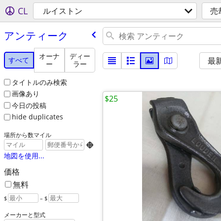
CL
ルイストン
売
アンティーク
オーナ
ディー
すべて
最
ー
ラー
タイトルのみ検索
画像あり
$25
今日の投稿
hide duplicates
場所から数マイル

地図を使用...
価格
無料
$
– $
メーカーと型式