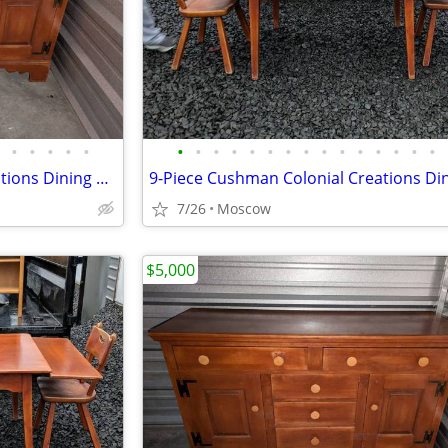
•
•
•
•
•
•
•
•
•
•
•
•
•
•
•
•
•
•
•
•
9-Piece Cushman Colonial Creations Dining Room Set – Solid Maple
7/26
Moscow
$5,000