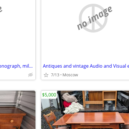
e
no image
Antiques for sale, cameras, phonograph, military memorabilia
7/13
Moscow
$5,000