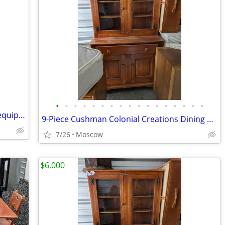
•
•
•
•
•
•
•
•
•
•
•
•
•
•
•
•
•
Antiques and vintage Audio and Visual equipment
9-Piece Cushman Colonial Creations Dining Room Set – Solid Maple
7/26
Moscow
$6,000