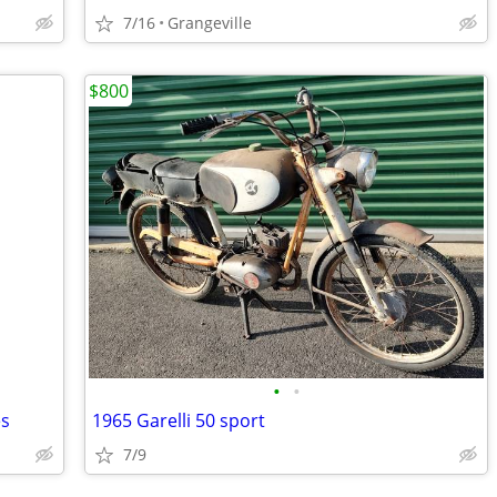
7/16
Grangeville
$800
•
•
es
1965 Garelli 50 sport
7/9