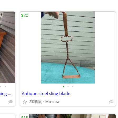
$20
•
•
•
•
•
9-Piece Cushman Colonial Creations Dining Room Set – Solid Maple
Antique steel sling blade
2時間前
Moscow
$15