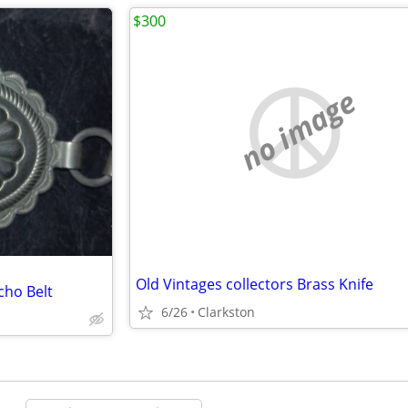
$300
no image
Old Vintages collectors Brass Knife
cho Belt
6/26
Clarkston