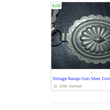
$200
•
•
•
Vintage Navajo Coin Silver Con
6/30
Kamiah