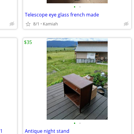
•
•
Telescope eye glass french made
8/1
Kamiah
$35
•
•
1
Antique night stand